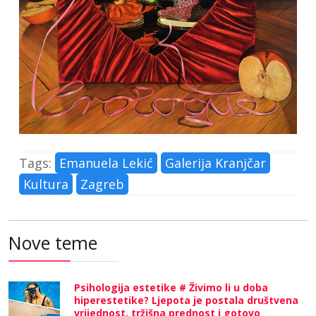
Tags:
Emanuela Lekić
Galerija Kranjčar
Kultura
Zagreb
Nove teme
Psihologija estetike # Živimo li u doba
hiperestetike? Ljepota je postala društvena
vrijednost, tržišna prednost i gotovo