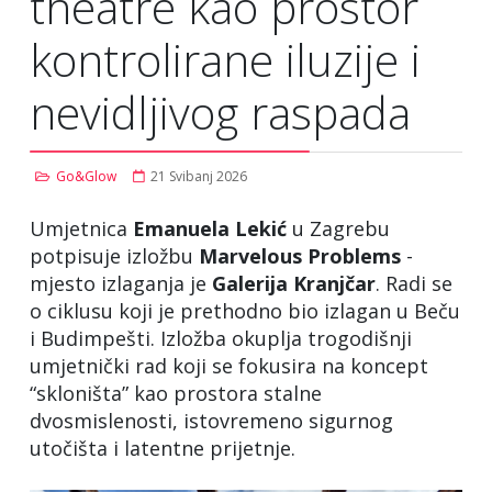
theatre kao prostor
kontrolirane iluzije i
nevidljivog raspada
Go&Glow
21 Svibanj 2026
Umjetnica
Emanuela Lekić
u Zagrebu
potpisuje izložbu
Marvelous
Problems
-
mjesto izlaganja je
Galerija
Kranjčar
. Radi se
o ciklusu koji je prethodno bio izlagan u Beču
i Budimpešti. Izložba okuplja trogodišnji
umjetnički rad koji se fokusira na koncept
“skloništa” kao prostora stalne
dvosmislenosti, istovremeno sigurnog
utočišta i latentne prijetnje.