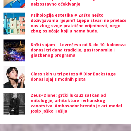
neizostavno očekivanje
Psihologija estetike # Zašto nešto
doživljavamo lijepim? Lijepe stvari ne privlače
nas zbog svoje praktične vrijednosti, nego
zbog osjećaja koji u nama bude.
Krčki sajam – Lovrečeva od 8. do 10. kolovoza
donosi tri dana tradicije, gastronomije i
glazbenog programa
Glass skin u tri poteza # Dior Backstage
donosi sjaj s modnih pista
Zeus+Dione: grčki luksuz satkan od
mitologije, arhitekture i vrhunskog
zanatstva. Ambasador brenda je art model
Josip Joško Tešija