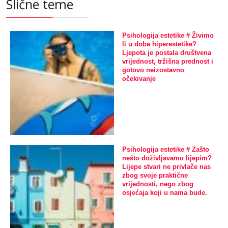
Slične teme
Psihologija estetike # Živimo
li u doba hiperestetike?
Ljepota je postala društvena
vrijednost, tržišna prednost i
gotovo neizostavno
očekivanje
Psihologija estetike # Zašto
nešto doživljavamo lijepim?
Lijepe stvari ne privlače nas
zbog svoje praktične
vrijednosti, nego zbog
osjećaja koji u nama bude.