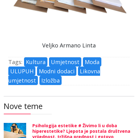
Veljko Armano Linta
Tags:
Kultura
Umjetnost
Moda
ULUPUH
Modni dodaci
Likovna
umjetnost
Izložba
Nove teme
Psihologija estetike # Živimo li u doba
hiperestetike? Ljepota je postala društvena
vrijednost, tržišna prednost i gotovo