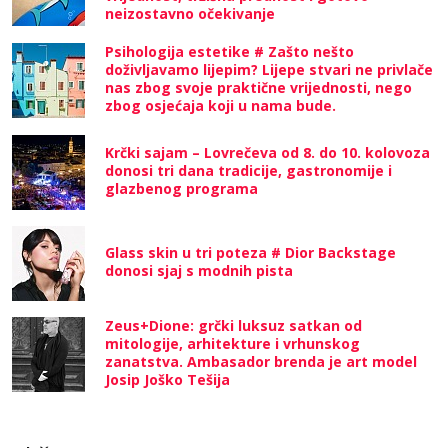
neizostavno očekivanje
Psihologija estetike # Zašto nešto
doživljavamo lijepim? Lijepe stvari ne privlače
nas zbog svoje praktične vrijednosti, nego
zbog osjećaja koji u nama bude.
Krčki sajam – Lovrečeva od 8. do 10. kolovoza
donosi tri dana tradicije, gastronomije i
glazbenog programa
Glass skin u tri poteza # Dior Backstage
donosi sjaj s modnih pista
Zeus+Dione: grčki luksuz satkan od
mitologije, arhitekture i vrhunskog
zanatstva. Ambasador brenda je art model
Josip Joško Tešija