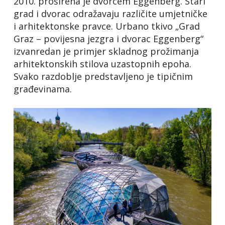
2010. proširena je dvorcem Eggenberg. Stari
grad i dvorac odražavaju različite umjetničke
i arhitektonske pravce. Urbano tkivo „Grad
Graz – povijesna jezgra i dvorac Eggenberg“
izvanredan je primjer skladnog prožimanja
arhitektonskih stilova uzastopnih epoha.
Svako razdoblje predstavljeno je tipičnim
građevinama.