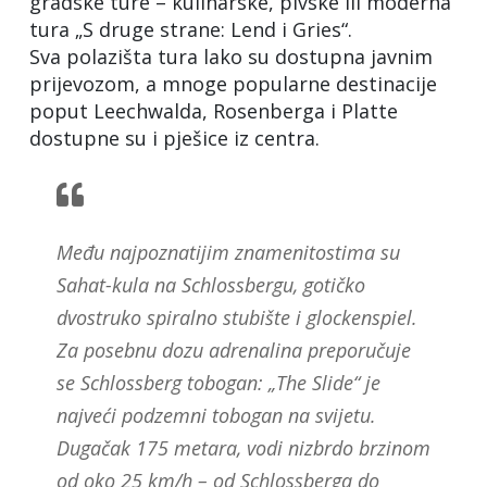
gradske ture – kulinarske, pivske ili moderna
tura „S druge strane: Lend i Gries“.
Sva polazišta tura lako su dostupna javnim
prijevozom, a mnoge popularne destinacije
poput Leechwalda, Rosenberga i Platte
dostupne su i pješice iz centra.
Među najpoznatijim znamenitostima su
Sahat-kula na Schlossbergu, gotičko
dvostruko spiralno stubište i glockenspiel.
Za posebnu dozu adrenalina preporučuje
se Schlossberg tobogan: „The Slide“ je
najveći podzemni tobogan na svijetu.
Dugačak 175 metara, vodi nizbrdo brzinom
od oko 25 km/h – od Schlossberga do