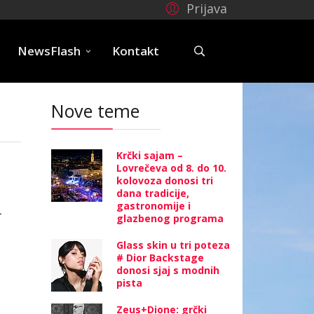
Prijava
e
NewsFlash
Kontakt
Nove teme
Krčki sajam –
Lovrečeva od 8. do 10.
kolovoza donosi tri
dana tradicije,
gastronomije i
i
glazbenog programa
,
Glass skin u tri poteza
# Dior Backstage
donosi sjaj s modnih
pista
Zeus+Dione: grčki