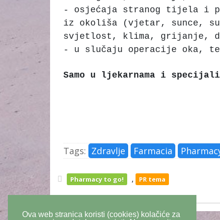
- osjećaja stranog tijela i p
iz okoliša (vjetar, sunce, su
svjetlost, klima, grijanje, d
- u slučaju operacije oka, t
Samo u ljekarnama i specijali
Tags:
Zdravlje
Farmacia
Pharmacy
,
Pharmacy to go!
PR tema
Ova web stranica koristi (cookies) kolačiće za