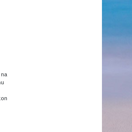
 na
nu
kon