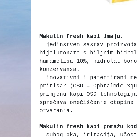
Makulin Fresh kapi imaju:
- jedinstven sastav proizvoda
hijaluronata s biljnim hidro
hamamelisa 10%, hidrolat bor
konzervansa.
- inovativni i patentirani me
pritisak (OSD – Ophtalmic Squ
primjenu kapi OSD tehnologija
sprečava onečišćenje otopine 
otvaranja.
Makulin fresh kapi pomažu kod
- suhog oka, iritacija, učest