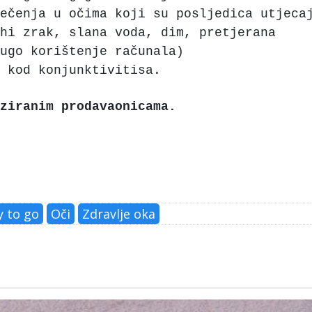
ečenja u očima koji su posljedica utjeca
hi zrak, slana voda, dim, pretjerana
ugo korištenje računala)
e kod konjunktivitisa.
ziranim prodavaonicama.
 to go
Oči
Zdravlje oka