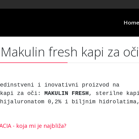
Hom
akulin fresh kapi za oči
edinstveni i inovativni proizvod na
 kapi za oči:
MAKULIN
FRESH
, sterilne kap
hijaluronatom 0,2% i biljnim hidrolatima
CIA - koja mi je najbliža?