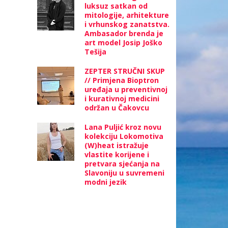
luksuz satkan od
mitologije, arhitekture
i vrhunskog zanatstva.
Ambasador brenda je
art model Josip Joško
Tešija
ZEPTER STRUČNI SKUP
// Primjena Bioptron
uređaja u preventivnoj
i kurativnoj medicini
održan u Čakovcu
Lana Puljić kroz novu
kolekciju Lokomotiva
(W)heat istražuje
vlastite korijene i
pretvara sjećanja na
Slavoniju u suvremeni
modni jezik