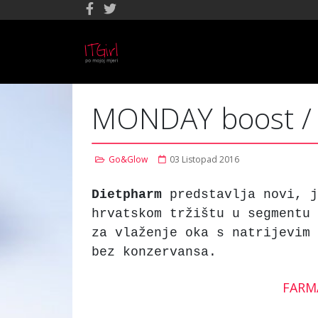
MONDAY boost / M
Go&Glow
03 Listopad 2016
Dietpharm
predstavlja novi, j
hrvatskom tržištu u segmentu
za vlaženje oka s natrijevim 
bez konzervansa.
FARMA