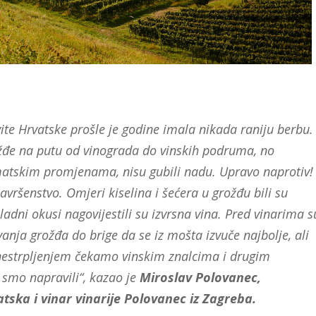
ite Hrvatske prošle je godine imala nikada raniju berbu.
ožđe na putu od vinograda do vinskih podruma, no
imatskim promjenama, nisu gubili nadu. Upravo naprotiv!
avršenstvo. Omjeri kiselina i šećera u grožđu bili su
kladni okusi nagovijestili su izvrsna vina. Pred vinarima s
vanja grožđa do brige da se iz mošta izvuče najbolje, ali
 nestrpljenjem čekamo vinskim znalcima i drugim
o smo napravili“, kazao je
Miroslav Polovanec,
ska i vinar vinarije Polovanec iz Zagreba.