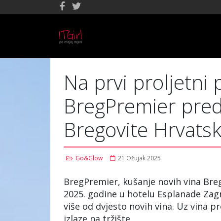
Na prvi proljetni 
BregPremier preds
Bregovite Hrvats
Go&Glow
21 Ožujak 2025
BregPremier, kušanje novih vina Breg
2025. godine u hotelu Esplanade Zag
više od dvjesto novih vina. Uz vina pr
izlaze na tržište.