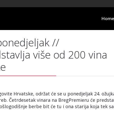
Hom
ponedjeljak //
tavlja više od 200 vina
ke
ovite Hrvatske, održat će se u ponedjeljak 24. ožujk
reb. Četrdesetak vinara na BregPremieru će predstav
ošlogodišnje berbe bit će tu i ona starija koja tek s