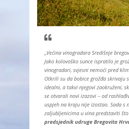
„Većina vinogradara Središnje bregov
Jako kolovoško sunce ispratilo je gr
vinogradari, svjesni nemoći pred kl
Otkrili su da bobice grožđa skrivaju s
idealni, a takvi njegovi zaokruženi, s
se otvarali novi izazovi – od rashlađi
uspjeh na kraju nije izostao. Sada s
zaljubljenicima u vina predstaviti št
predsjednik udruge Bregovita Hrvat