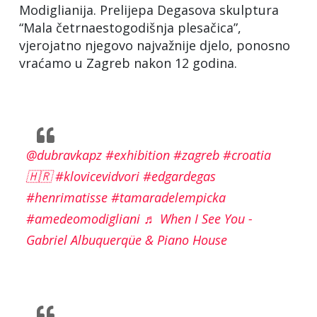
Modiglianija. Prelijepa Degasova skulptura
“Mala četrnaestogodišnja plesačica”,
vjerojatno njegovo najvažnije djelo, ponosno
vraćamo u Zagreb nakon 12 godina.
@dubravkapz
#exhibition
#zagreb
#croatia
🇭🇷
#klovicevidvori
#edgardegas
#henrimatisse
#tamaradelempicka
#amedeomodigliani
♬ When I See You -
Gabriel Albuquerqüe & Piano House