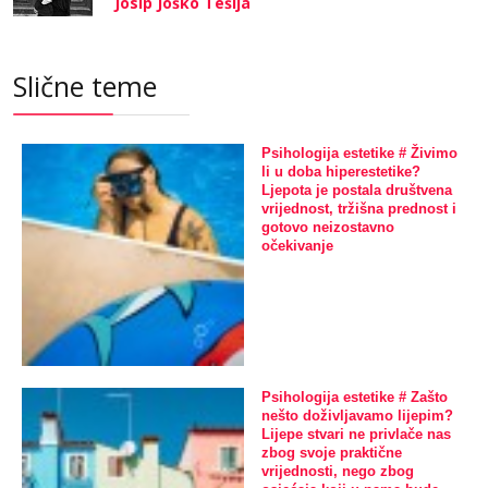
Josip Joško Tešija
Slične teme
Psihologija estetike # Živimo
li u doba hiperestetike?
Ljepota je postala društvena
vrijednost, tržišna prednost i
gotovo neizostavno
očekivanje
Psihologija estetike # Zašto
nešto doživljavamo lijepim?
Lijepe stvari ne privlače nas
zbog svoje praktične
vrijednosti, nego zbog