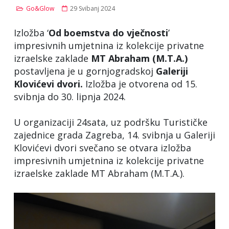
Go&Glow
29 Svibanj 2024
Izložba ‘
Od boemstva do vječnosti
’
impresivnih umjetnina iz kolekcije privatne
izraelske zaklade
MT Abraham (M.T.A.)
postavljena je u gornjogradskoj
Galeriji
Klovićevi dvori.
Izložba je otvorena od 15.
svibnja do 30. lipnja 2024.
U organizaciji 24sata, uz podršku Turističke
zajednice grada Zagreba, 14. svibnja u Galeriji
Klovićevi dvori svečano se otvara izložba
impresivnih umjetnina iz kolekcije privatne
izraelske zaklade MT Abraham (M.T.A.).