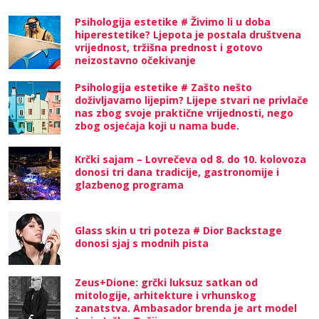
Psihologija estetike # Živimo li u doba
hiperestetike? Ljepota je postala društvena
vrijednost, tržišna prednost i gotovo
neizostavno očekivanje
Psihologija estetike # Zašto nešto
doživljavamo lijepim? Lijepe stvari ne privlače
nas zbog svoje praktične vrijednosti, nego
zbog osjećaja koji u nama bude.
Krčki sajam – Lovrečeva od 8. do 10. kolovoza
donosi tri dana tradicije, gastronomije i
glazbenog programa
Glass skin u tri poteza # Dior Backstage
donosi sjaj s modnih pista
Zeus+Dione: grčki luksuz satkan od
mitologije, arhitekture i vrhunskog
zanatstva. Ambasador brenda je art model