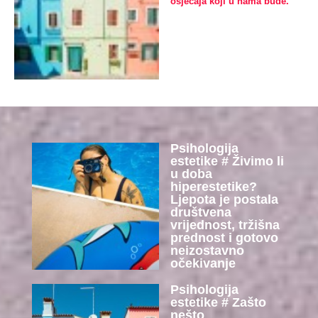
osjećaja koji u nama bude.
Psihologija
estetike # Živimo li
u doba
hiperestetike?
Ljepota je postala
društvena
vrijednost, tržišna
prednost i gotovo
neizostavno
očekivanje
Psihologija
estetike # Zašto
nešto