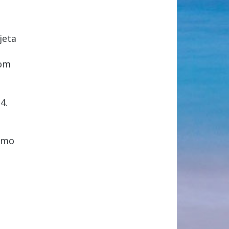
jeta
nom
4.
jamo