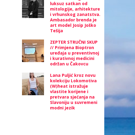
luksuz satkan od
mitologije, arhitekture
i vrhunskog zanatstva.
Ambasador brenda je
art model Josip Joško
Tešija
ZEPTER STRUČNI SKUP
// Primjena Bioptron
uređaja u preventivnoj
i kurativnoj medicini
održan u Čakovcu
Lana Puljić kroz novu
kolekciju Lokomotiva
(W)heat istražuje
vlastite korijene i
pretvara sjećanja na
Slavoniju u suvremeni
modni jezik