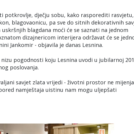
ti potkrovlje, dječju sobu, kako rasporediti rasvjetu,
kon, blagovaonicu, pa sve do sitnih dekorativnih sav
 uskršnjih blagdana moći će se saznati na jednom
oznatom dizajnericom interijera održavat će se jed
ini Jankomir - objavila je danas Lesnina.
nizu pogodnosti koju Lesnina uvodi u jubilarnoj 201
šnog poslovanja.
aljani savjet zlata vrijedi - životni prostor ne mijen
raspored namještaja uistinu nam mogu uljepšati