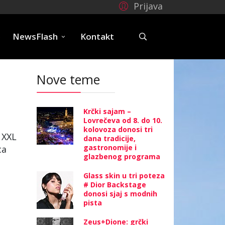
Prijava
e
NewsFlash
Kontakt
Nove teme
Krčki sajam –
Lovrečeva od 8. do 10.
kolovoza donosi tri
 XXL
dana tradicije,
gastronomije i
ca
glazbenog programa
Glass skin u tri poteza
# Dior Backstage
donosi sjaj s modnih
pista
Zeus+Dione: grčki