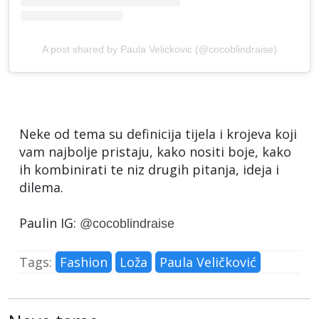
A post shared by Paula Velickovic (@cocoblindraise)
Neke od tema su definicija tijela i krojeva koji
vam najbolje pristaju, kako nositi boje, kako
ih kombinirati te niz drugih pitanja, ideja i
dilema.
Paulin IG:
@cocoblindraise
Tags:
Fashion
Loža
Paula Veličković