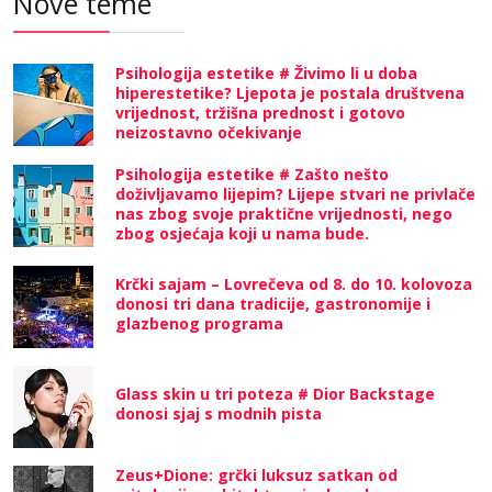
Nove teme
Psihologija estetike # Živimo li u doba
hiperestetike? Ljepota je postala društvena
vrijednost, tržišna prednost i gotovo
neizostavno očekivanje
Psihologija estetike # Zašto nešto
doživljavamo lijepim? Lijepe stvari ne privlače
nas zbog svoje praktične vrijednosti, nego
zbog osjećaja koji u nama bude.
Krčki sajam – Lovrečeva od 8. do 10. kolovoza
donosi tri dana tradicije, gastronomije i
glazbenog programa
Glass skin u tri poteza # Dior Backstage
donosi sjaj s modnih pista
Zeus+Dione: grčki luksuz satkan od