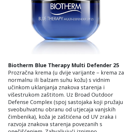
Biotherm Blue Therapy Multi Defender 25
Prozračna krema (u dvije varijante – krema za
normalnu ili balzam suhu kožu) s vidnim
učinkom uklanjanja znakova starenja i
višestrukom zaštitom. Uz Broad Outdoor
Defense Complex (spoj sastojaka koji pružaju
sveobuhvatnu obranu od utjecaja vanjskih
čimbenika), koža je zaštićena od UV zraka i
razvoja znakova starenja povezanih s
onečišćenjem. Zahvaljujući iznimno