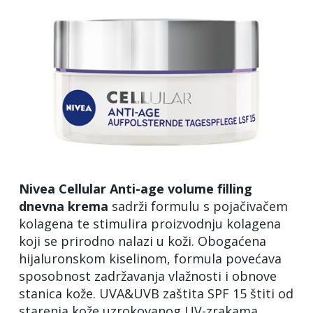
Nivea Cellular Anti-age volume filling
dnevna krema
sadrži formulu s pojačivačem
kolagena te stimulira proizvodnju kolagena
koji se prirodno nalazi u koži. Obogaćena
hijaluronskom kiselinom, formula povećava
sposobnost zadržavanja vlažnosti i obnove
stanica kože. UVA&UVB zaštita SPF 15 štiti od
starenja kože uzrokovanog UV-zrakama.