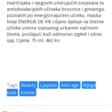
matičnjaka i njegovih umirujućih svojstava te
antioksidacijskih učinaka brusnice i ginsenga,
poznatih po energizirajućem učinku, maska
linije ÉNERGIE DE VIE ciljano djeluje na štetne
učinke umora izazvanog urbanim načinom
života, pružajući koži odmoran izgled i zdrav
sjaj. Cijena: 75 ml, 462 kn
Tags:
Beauty
Ljepota
Anti-age
Njega
kože
Kreme