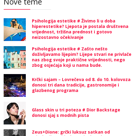
Nove teme
Psihologija estetike # Živimo li u doba
hiperestetike? Ljepota je postala društvena
vrijednost, tržišna prednost i gotovo
neizostavno očekivanje
Psihologija estetike # Zašto nešto
doživljavamo lijepim? Lijepe stvari ne privlače
nas zbog svoje praktične vrijednosti, nego
zbog osjećaja koji u nama bude.
Krčki sajam – Lovrečeva od 8. do 10. kolovoza
donosi tri dana tradicije, gastronomije i
glazbenog programa
Glass skin u tri poteza # Dior Backstage
donosi sjaj s modnih pista
Zeus+Dione: grčki luksuz satkan od