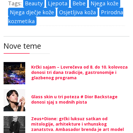
Tags:
Beauty
Ljepota
Bebe
Njega kože
Njega dječje kože
Osjetljiva koža
Prirodna
kozmetika
Nove teme
Krčki sajam – Lovrečeva od 8. do 10. kolovoza
donosi tri dana tradicije, gastronomije i
glazbenog programa
Glass skin u tri poteza # Dior Backstage
donosi sjaj s modnih pista
Zeus+Dione: grčki luksuz satkan od
mitologije, arhitekture i vrhunskog
zanatstva. Ambasador brenda je art model