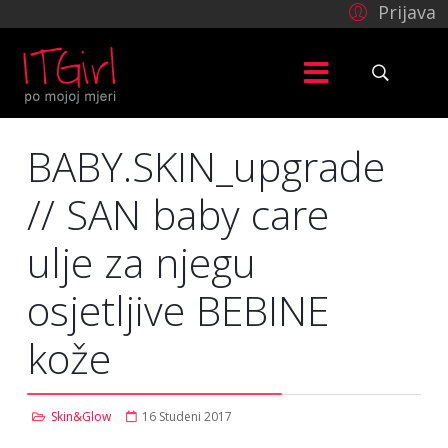
Prijava
BABY.SKIN_upgrade
// SAN baby care
ulje za njegu
osjetljive BEBINE
kože
Skin&Glow
16 Studeni 2017