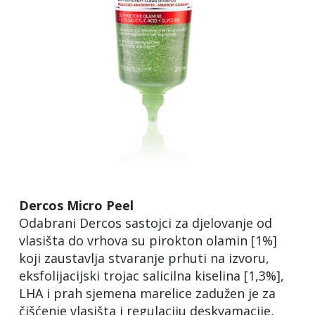
Dercos Micro Peel
Odabrani Dercos sastojci za djelovanje od
vlasišta do vrhova su pirokton olamin [1%]
koji zaustavlja stvaranje prhuti na izvoru,
eksfolijacijski trojac salicilna kiselina [1,3%],
LHA i prah sjemena marelice zadužen je za
čišćenje vlasišta i regulaciju deskvamacije,