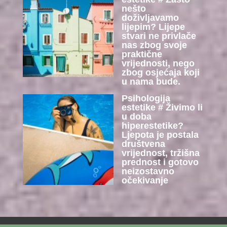
nešto
doživljavamo
lijepim? Lijepe
stvari ne privlače
nas zbog svoje
praktične
vrijednosti, nego
zbog osjećaja koji
u nama bude.
Psihologija
estetike # Živimo li
u doba
hiperestetike?
Ljepota je postala
društvena
vrijednost, tržišna
prednost i gotovo
neizostavno
očekivanje