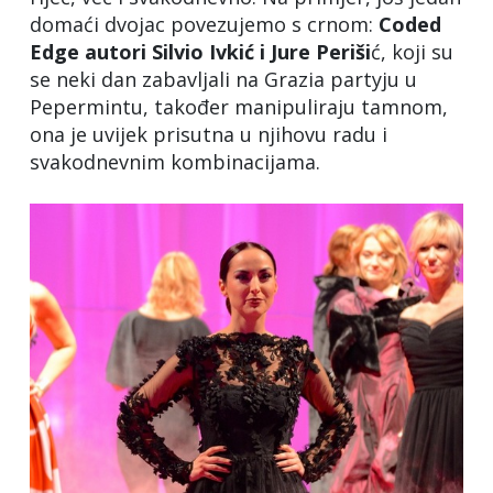
domaći dvojac povezujemo s crnom:
Coded
Edge autori Silvio Ivkić i Jure Periši
ć, koji su
se neki dan zabavljali na Grazia partyju u
Pepermintu, također manipuliraju tamnom,
ona je uvijek prisutna u njihovu radu i
svakodnevnim kombinacijama.