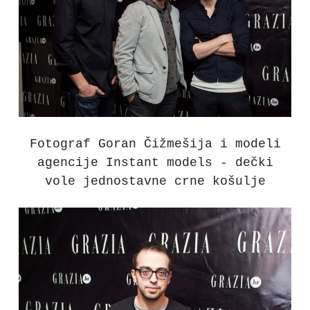
Fotograf Goran Čižmešija i modeli
agencije Instant models - dečki
vole jednostavne crne košulje