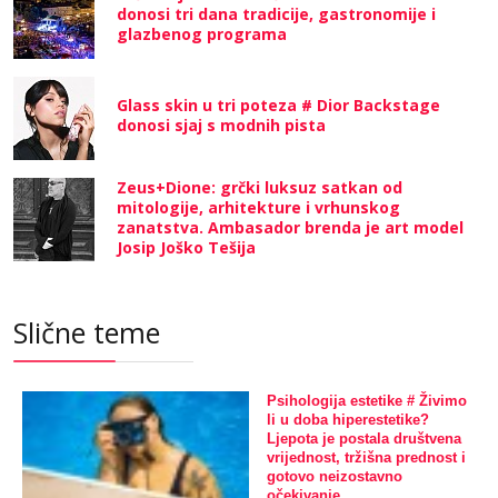
donosi tri dana tradicije, gastronomije i
glazbenog programa
Glass skin u tri poteza # Dior Backstage
donosi sjaj s modnih pista
Zeus+Dione: grčki luksuz satkan od
mitologije, arhitekture i vrhunskog
zanatstva. Ambasador brenda je art model
Josip Joško Tešija
Slične teme
Psihologija estetike # Živimo
li u doba hiperestetike?
Ljepota je postala društvena
vrijednost, tržišna prednost i
gotovo neizostavno
očekivanje