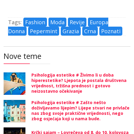
Tags:
Fashion
Moda
Revije
Europa
Donna
Pepermint
Grazia
Crna
Poznati
Nove teme
Psihologija estetike # Živimo li u doba
hiperestetike? Ljepota je postala društvena
vrijednost, tržišna prednost i gotovo
neizostavno očekivanje
Psihologija estetike # Zašto nešto
doživljavamo lijepim? Lijepe stvari ne privlače
nas zbog svoje praktične vrijednosti, nego
zbog osjećaja koji u nama bude.
Krčki sajam – Lovrečeva od 8. do 10. kolovoza