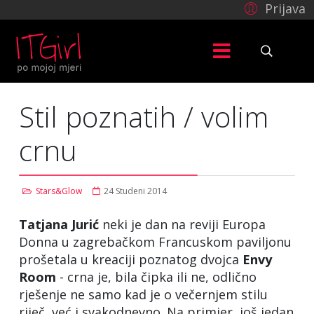
Prijava
Stil poznatih / volim
crnu
Stars&Glow
24 Studeni 2014
Tatjana Jurić
neki je dan na reviji Europa
Donna u zagrebačkom Francuskom paviljonu
prošetala u kreaciji poznatog dvojca
Envy
Room
- crna je, bila čipka ili ne, odlično
rješenje ne samo kad je o večernjem stilu
riječ, već i svakodnevno. Na primjer, još jedan