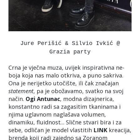
Jure Perišić & Silvio Ivkić @
Grazia party
Crna je vječna muza, uvijek inspirativna ne-
boja koja nas malo otkriva, a puno sakriva.
Ona je nerijetko utočište, ili čak značajan
statement
, pa je obožavamo, svatko na svoj
način.
Ogi Antunac
, modna dizajnerica,
konstantno radi sa zagasitim tkaninama i
njima uglavnom naglašava volumen,
dinamiku, fluidnost... Slične stvari bira i za
sebe, odličan je model vlastitih
LINK
kreacija,
brenda koji radi zajedno sa Zoranom