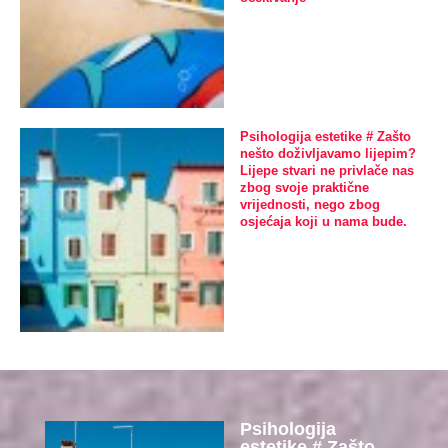
Psihologija estetike # Zašto
nešto doživljavamo lijepim?
Lijepe stvari ne privlače nas
zbog svoje praktične
vrijednosti, nego zbog
osjećaja koji u nama bude.
Psihologija
estetike # Zašto