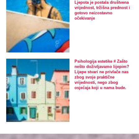
Ljepota je postala društvena
vrijednost, tržišna prednost i
gotovo neizostavno
očekivanje
Psihologija estetike # Zašto
nešto doživljavamo lijepim?
Lijepe stvari ne privlače nas
zbog svoje praktične
vrijednosti, nego zbog
osjećaja koji u nama bude.