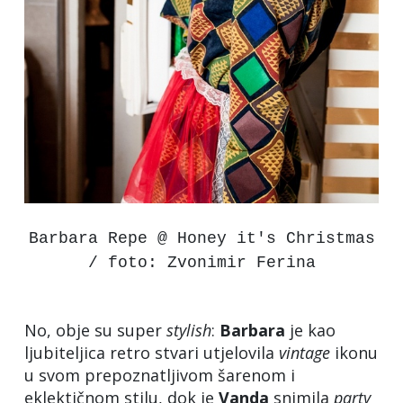
Barbara Repe @ Honey it's Christmas
/ foto: Zvonimir Ferina
No, obje su super
stylish
:
Barbara
je kao
ljubiteljica retro stvari utjelovila
vintage
ikonu
u svom prepoznatljivom šarenom i
eklektičnom stilu, dok je
Vanda
snimila
party