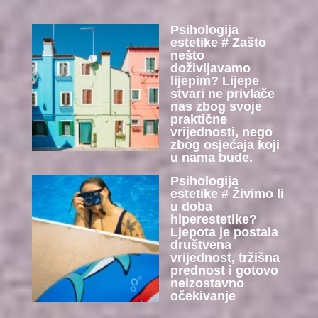
Psihologija
estetike # Zašto
nešto
doživljavamo
lijepim? Lijepe
stvari ne privlače
nas zbog svoje
praktične
vrijednosti, nego
zbog osjećaja koji
u nama bude.
Psihologija
estetike # Živimo li
u doba
hiperestetike?
Ljepota je postala
društvena
vrijednost, tržišna
prednost i gotovo
neizostavno
očekivanje