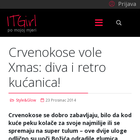
Prijava
Crvenokose vole
Xmas: diva i retro
kućanica!
Style&Glow
23 Prosinac 2014
Crvenokose se dobro zabavljaju, bilo da kod
kuće peku kolače za svoje najmilije ili se
spremaju na super tulum – ove dvije uloge
odlično su uoči Božića odradile glumica