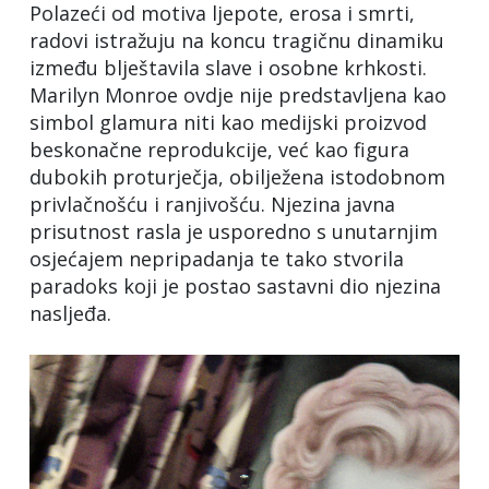
Polazeći od motiva ljepote, erosa i smrti,
radovi istražuju na koncu tragičnu dinamiku
između blještavila slave i osobne krhkosti.
Marilyn Monroe ovdje nije predstavljena kao
simbol glamura niti kao medijski proizvod
beskonačne reprodukcije, već kao figura
dubokih proturječja, obilježena istodobnom
privlačnošću i ranjivošću. Njezina javna
prisutnost rasla je usporedno s unutarnjim
osjećajem nepripadanja te tako stvorila
paradoks koji je postao sastavni dio njezina
nasljeđa.