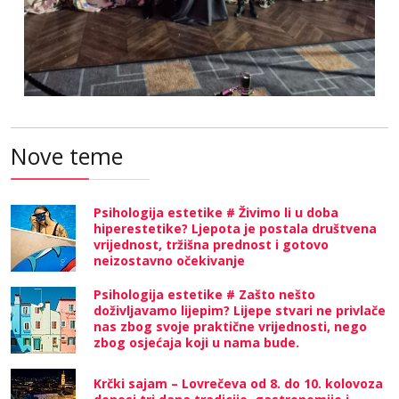
Nove teme
Psihologija estetike # Živimo li u doba
hiperestetike? Ljepota je postala društvena
vrijednost, tržišna prednost i gotovo
neizostavno očekivanje
Psihologija estetike # Zašto nešto
doživljavamo lijepim? Lijepe stvari ne privlače
nas zbog svoje praktične vrijednosti, nego
zbog osjećaja koji u nama bude.
Krčki sajam – Lovrečeva od 8. do 10. kolovoza