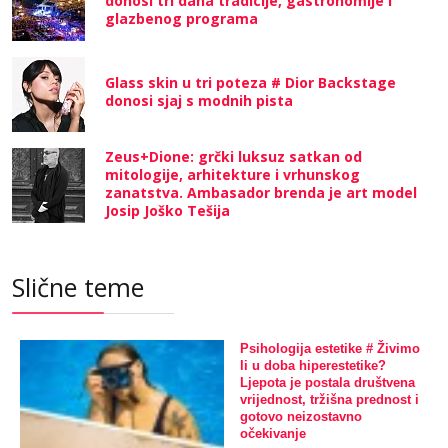
donosi tri dana tradicije, gastronomije i
glazbenog programa
Glass skin u tri poteza # Dior Backstage
donosi sjaj s modnih pista
Zeus+Dione: grčki luksuz satkan od
mitologije, arhitekture i vrhunskog
zanatstva. Ambasador brenda je art model
Josip Joško Tešija
Slične teme
Psihologija estetike # Živimo
li u doba hiperestetike?
Ljepota je postala društvena
vrijednost, tržišna prednost i
gotovo neizostavno
očekivanje