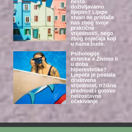
nešto
doživljavamo
lijepim? Lijepe
stvari ne privlače
nas zbog svoje
praktične
vrijednosti, nego
zbog osjećaja koji
u nama bude.
Psihologija
estetike # Živimo li
u doba
hiperestetike?
Ljepota je postala
društvena
vrijednost, tržišna
prednost i gotovo
neizostavno
očekivanje