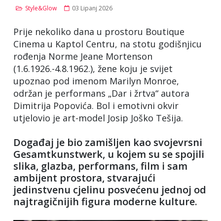
Style&Glow
03 Lipanj 2026
Prije nekoliko dana u prostoru Boutique
Cinema u Kaptol Centru, na stotu godišnjicu
rođenja Norme Jeane Mortenson
(1.6.1926.-4.8.1962.), žene koju je svijet
upoznao pod imenom Marilyn Monroe,
održan je performans „Dar i žrtva“ autora
Dimitrija Popovića. Bol i emotivni okvir
utjelovio je art-model Josip Joško Tešija.
Događaj je bio zamišljen kao svojevrsni
Gesamtkunstwerk, u kojem su se spojili
slika, glazba, performans, film i sam
ambijent prostora, stvarajući
jedinstvenu cjelinu posvećenu jednoj od
najtragičnijih figura moderne kulture.