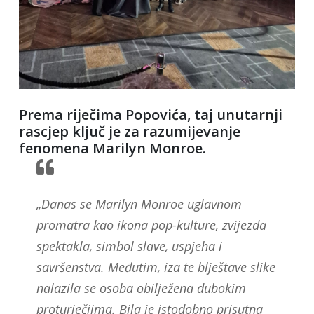
Prema riječima Popovića, taj unutarnji
rascjep ključ je za razumijevanje
fenomena Marilyn Monroe.
„Danas se Marilyn Monroe uglavnom
promatra kao ikona pop-kulture, zvijezda
spektakla, simbol slave, uspjeha i
savršenstva. Međutim, iza te blještave slike
nalazila se osoba obilježena dubokim
proturječjima. Bila je istodobno prisutna