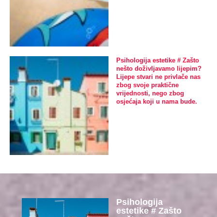
Psihologija estetike # Zašto
nešto doživljavamo lijepim?
Lijepe stvari ne privlače nas
zbog svoje praktične
vrijednosti, nego zbog
osjećaja koji u nama bude.
Psihologija
estetike # Zašto