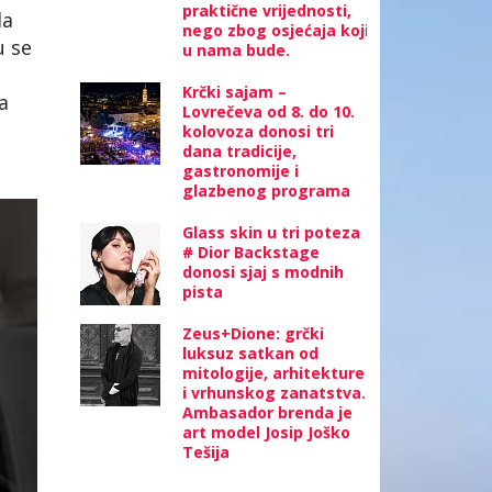
praktične vrijednosti,
la
nego zbog osjećaja koji
u se
u nama bude.
Krčki sajam –
a
Lovrečeva od 8. do 10.
kolovoza donosi tri
dana tradicije,
gastronomije i
glazbenog programa
Glass skin u tri poteza
# Dior Backstage
donosi sjaj s modnih
pista
Zeus+Dione: grčki
luksuz satkan od
mitologije, arhitekture
i vrhunskog zanatstva.
Ambasador brenda je
art model Josip Joško
Tešija