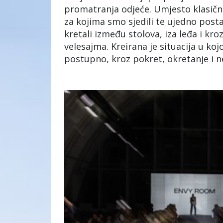
promatranja odjeće. Umjesto klasične
za kojima smo sjedili te ujedno postal
kretali između stolova, iza leđa i kr
velesajma. Kreirana je situacija u ko
postupno, kroz pokret, okretanje i 