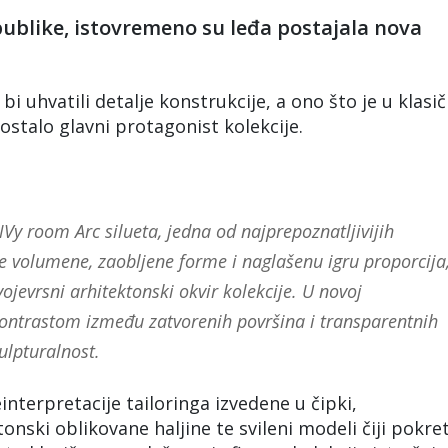
 publike, istovremeno su leđa postajala nova
i uhvatili detalje konstrukcije, a ono što je u klasič
ostalo glavni protagonist kolekcije.
 room Arc silueta, jedna od najprepoznatljivijih
e volumene, zaobljene forme i naglašenu igru proporcija
vojevrsni arhitektonski okvir kolekcije. U novoj
kontrastom između zatvorenih površina i transparentnih
ulpturalnost.
nterpretacije tailoringa izvedene u čipki,
onski oblikovane haljine te svileni modeli čiji pokre