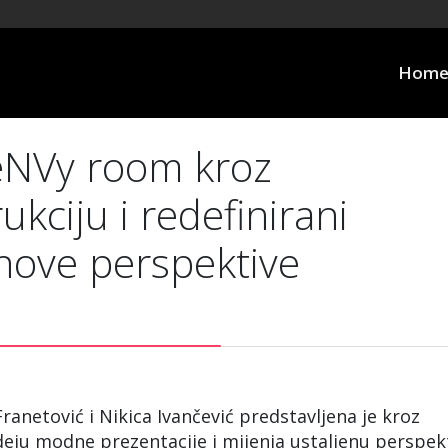
Hom
 eNVy room kroz
kciju i redefinirani
nove perspektive
ranetović i Nikica Ivančević predstavljena je kroz
ideju modne prezentacije i mijenja ustaljenu perspek