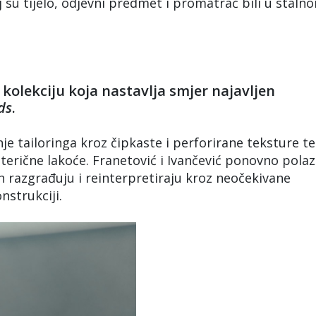
j su tijelo, odjevni predmet i promatrač bili u staln
kolekciju koja nastavlja smjer najavljen
ds
.
nje tailoringa kroz čipkaste i perforirane teksture te
terične lakoće. Franetović i Ivančević ponovno pola
ih razgrađuju i reinterpretiraju kroz neočekivane
nstrukciji.