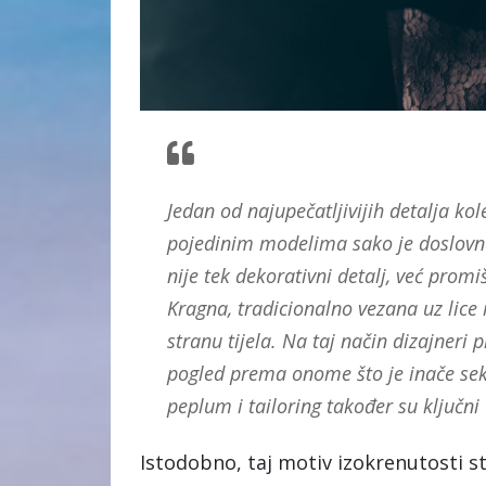
Jedan od najupečatljivijih detalja kol
pojedinim modelima sako je doslovno
nije tek dekorativni detalj, već prom
Kragna, tradicionalno vezana uz lice i
stranu tijela. Na taj način dizajneri
pogled prema onome što je inače seku
peplum i tailoring također su ključni
Istodobno, taj motiv izokrenutosti 