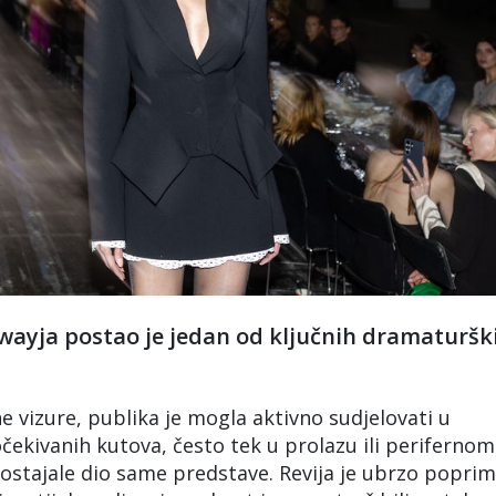
yja postao je jedan od ključnih dramaturšk
e vizure, publika je mogla aktivno sudjelovati u
eočekivanih kutova, često tek u prolazu ili perifernom
postajale dio same predstave. Revija je ubrzo poprim