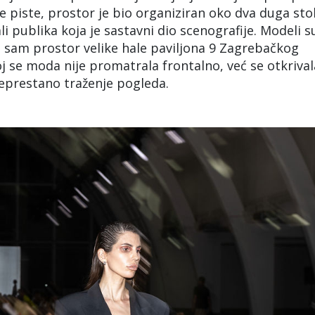
 piste, prostor je bio organiziran oko dva duga sto
i publika koja je sastavni dio scenografije. Modeli s
oz sam prostor velike hale paviljona 9 Zagrebačkog
joj se moda nije promatrala frontalno, već se otkrival
neprestano traženje pogleda.