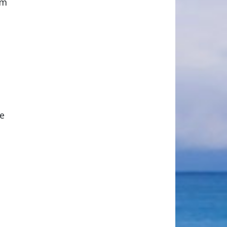
om
ze