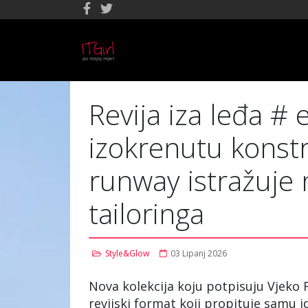
Revija iza leđa #
izokrenutu konstru
runway istražuje 
tailoringa
Style&Glow
03 Lipanj 2026
Nova kolekcija koju potpisuju Vjeko F
revijski format koji propituje samu 