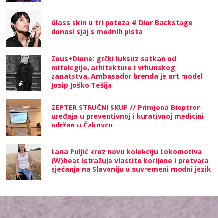
Glass skin u tri poteza # Dior Backstage
donosi sjaj s modnih pista
Zeus+Dione: grčki luksuz satkan od
mitologije, arhitekture i vrhunskog
zanatstva. Ambasador brenda je art model
Josip Joško Tešija
ZEPTER STRUČNI SKUP // Primjena Bioptron
uređaja u preventivnoj i kurativnoj medicini
održan u Čakovcu
Lana Puljić kroz novu kolekciju Lokomotiva
(W)heat istražuje vlastite korijene i pretvara
sjećanja na Slavoniju u suvremeni modni jezik