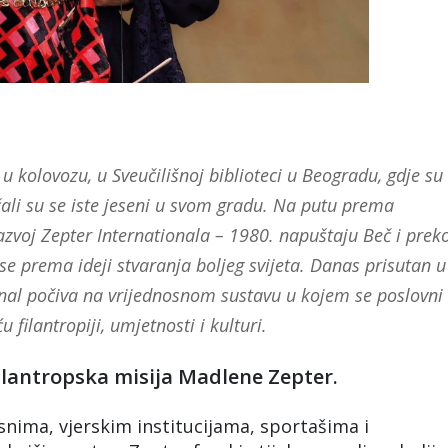
u kolovozu, u Sveučilišnoj biblioteci u Beogradu, gdje su
nčali su se iste jeseni u svom gradu. Na putu prema
 razvoj Zepter Internationala – 1980. napuštaju Beč i prek
se prema ideji stvaranja boljeg svijeta. Danas prisutan u
onal počiva na vrijednosnom sustavu u kojem se poslovni
filantropiji, umjetnosti i kulturi.
filantropska misija Madlene Zepter.
snima, vjerskim institucijama, sportašima i