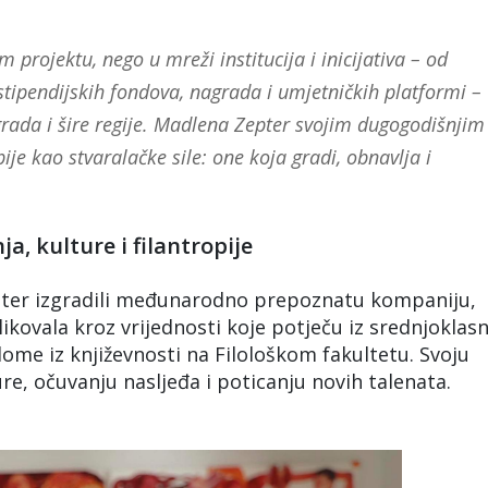
m projektu, nego u mreži institucija i inicijativa – od
stipendijskih fondova, nagrada i umjetničkih platformi –
ograda i šire regije. Madlena Zepter svojim dugogodišnjim
ije kao stvaralačke sile: one koja gradi, obnavlja i
, kulture i filantropije
pter izgradili međunarodno prepoznatu kompaniju,
likovala kroz vrijednosti koje potječu iz srednjoklas
lome iz književnosti na Filološkom fakultetu. Svoju
re, očuvanju nasljeđa i poticanju novih talenata.