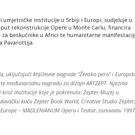
umjetničke institucije u Srbiji i Europi, sudjeluje u
ut rekonstrukcije Opere u Monte Carlu, financira
ja za beskućnike u Africi te humanitarne manifestacij
 Pavarottija.
da, uključujući književne nagrade “Žensko pero” i Europsk
, te međunarodnu nagradu za dizajn ARTZEPT. Njezina
i kroz institucije koje je pokrenula: Zepter Muzej u
zdavačku kuću Zepter Book World, Creative Studio Zepter
lu Europe – MADLENIANUM Operu i Teatar, osnovanu 1997