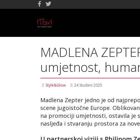
MADLENA ZEPTER #
umjetnost, human
Style&Glow
24 Studeni 2025
Madlena Zepter jedno je od najprepoz
scene jugoistočne Europe. Oblikova
na promociji umjetnosti, ostavila je s
nasljeđa i stvaranju prostora za nove
U partnerskoj viziji s Philipom Z