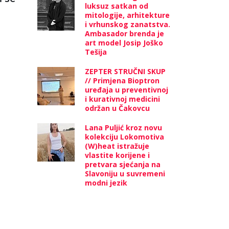
luksuz satkan od
mitologije, arhitekture
i vrhunskog zanatstva.
Ambasador brenda je
art model Josip Joško
Tešija
ZEPTER STRUČNI SKUP
// Primjena Bioptron
uređaja u preventivnoj
i kurativnoj medicini
održan u Čakovcu
Lana Puljić kroz novu
kolekciju Lokomotiva
(W)heat istražuje
vlastite korijene i
pretvara sjećanja na
Slavoniju u suvremeni
modni jezik