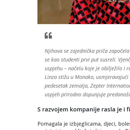
Njihova se zajednička priča započela 
se kao studenti prvi put susreli. Vje
uspjehu – načelu koje je obilježilo i
Linza stižu u Monako, usmjeravajući 
pedesetak zemalja, Zepter Internati
uspjeh prirodno dopunjuje predanošću 
S razvojem kompanije rasla je i 
Pomagala je izbjeglicama, djeci, bole