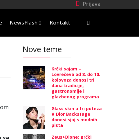
Prijava
e
NewsFlash
Kontakt
Nove teme
Krčki sajam –
Lovrečeva od 8. do 10.
kolovoza donosi tri
dana tradicije,
gastronomije i
glazbenog programa
dom
Glass skin u tri poteza
# Dior Backstage
donosi sjaj s modnih
pista
m se
Zeus+Dione: grčki