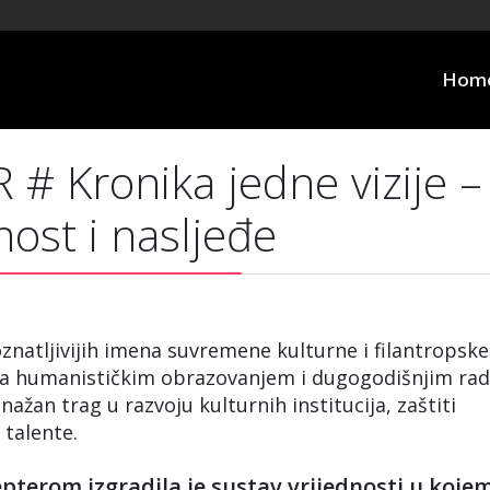
Hom
 Kronika jedne vizije –
ost i nasljeđe
natljivijih imena suvremene kulturne i filantropske
na humanističkim obrazovanjem i dugogodišnjim ra
nažan trag u razvoju kulturnih institucija, zaštiti
 talente.
epterom izgradila je sustav vrijednosti u koje