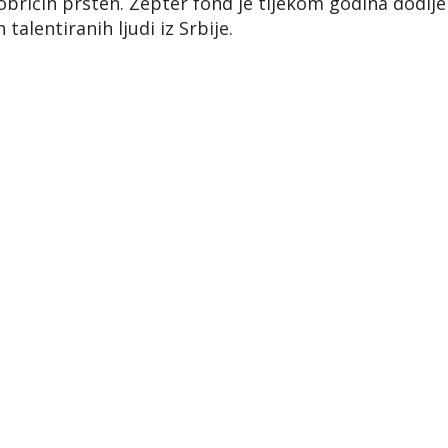
obričin prsten. Zepter fond je tijekom godina dodije
talentiranih ljudi iz Srbije.