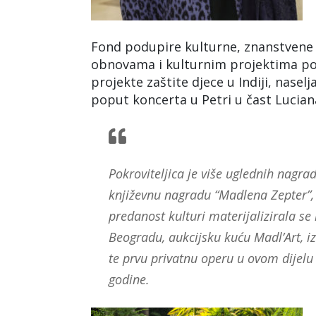
Fond podupire kulturne, znanstvene i 
obnovama i kulturnim projektima pop
projekte zaštite djece u Indiji, nasel
poput koncerta u Petri u čast Luciana
Pokroviteljica je više uglednih nagra
književnu nagradu “Madlena Zepter”
predanost kulturi materijalizirala se 
Beogradu, aukcijsku kuću Madl’Art, i
te prvu privatnu operu u ovom dije
godine.