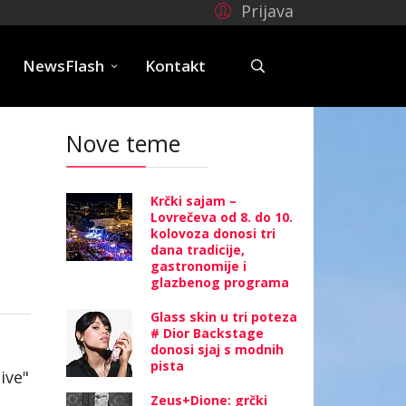
Prijava
e
NewsFlash
Kontakt
Nove teme
Krčki sajam –
Lovrečeva od 8. do 10.
kolovoza donosi tri
dana tradicije,
gastronomije i
glazbenog programa
Glass skin u tri poteza
# Dior Backstage
donosi sjaj s modnih
pista
ive"
Zeus+Dione: grčki