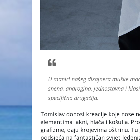
U maniri našeg dizajnera muške mode,
snena, androgina, jednostavna i klas
specifično drugačija.
Tomislav donosi kreacije koje nose n
elementima jakni, hlača i košulja. P
grafizme, daju krojevima oštrinu. Tu 
podsjeća na fantastičan svijet ledenj