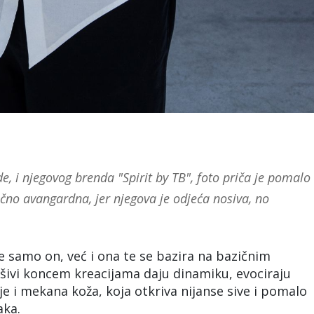
 i njegovog brenda "Spirit by TB", foto priča je pomalo
ično avangardna, jer njegova je odjeća nosiva, no
e samo on, već i ona te se bazira na bazičnim
rošivi koncem kreacijama daju dinamiku, evociraju
je i mekana koža, koja otkriva nijanse sive i pomalo
aka.