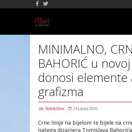
MINIMALNO, CRNO
BAHORIĆ u novoj a
donosi elemente 
grafizma
Style&Glow
24 Lipanj 2020
Crne linije na bijelom te bijele na cr
našega dizajnera Tomislava Bahorića.