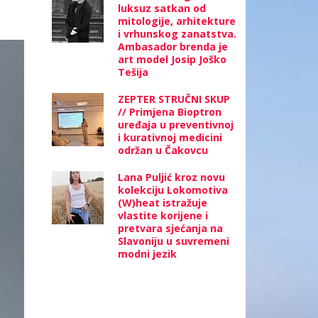
luksuz satkan od
mitologije, arhitekture
i vrhunskog zanatstva.
Ambasador brenda je
art model Josip Joško
Tešija
ZEPTER STRUČNI SKUP
// Primjena Bioptron
uređaja u preventivnoj
i kurativnoj medicini
održan u Čakovcu
Lana Puljić kroz novu
kolekciju Lokomotiva
(W)heat istražuje
vlastite korijene i
pretvara sjećanja na
Slavoniju u suvremeni
modni jezik