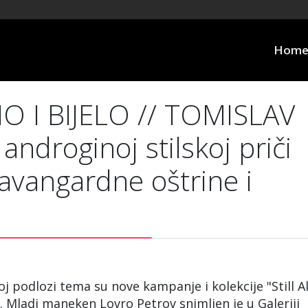
Hom
 I BIJELO // TOMISLAV
ndroginoj stilskoj priči
avangardne oštrine i
noj podlozi tema su nove kampanje i kolekcije "Still Al
 Mladi maneken Lovro Petrov snimljen je u Galeriji