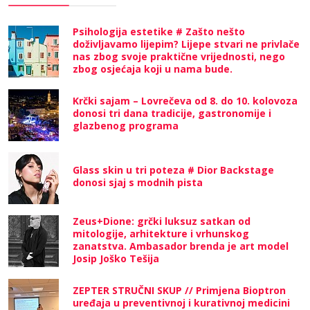
Psihologija estetike # Zašto nešto
doživljavamo lijepim? Lijepe stvari ne privlače
nas zbog svoje praktične vrijednosti, nego
zbog osjećaja koji u nama bude.
Krčki sajam – Lovrečeva od 8. do 10. kolovoza
donosi tri dana tradicije, gastronomije i
glazbenog programa
Glass skin u tri poteza # Dior Backstage
donosi sjaj s modnih pista
Zeus+Dione: grčki luksuz satkan od
mitologije, arhitekture i vrhunskog
zanatstva. Ambasador brenda je art model
Josip Joško Tešija
ZEPTER STRUČNI SKUP // Primjena Bioptron
uređaja u preventivnoj i kurativnoj medicini