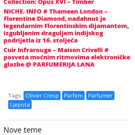
Collection: Opus XVI – Timber
NICHE. INFO # Thameen London –
Florentine Diamond, nadahnut je
legendarnim Florentinskim dijamantom,
izgubljenim draguljem indijskog
podrijetla iz 16. stoljeća
Cuir Infrarouge – Maison Crivelli #
posveta moćnim ritmovima elektroničke
glazbe @ PARFUMERIJA LANA
Tags:
Olivier Cresp
Parfem
Parfumer
Ljepota
Nove teme