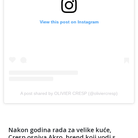
View this post on Instagram
A post shared by OLIVIER CRESP (@oliviercresp)
Nakon godina rada za velike kuće,
Cresp osniva Akro, brend koji vodi s