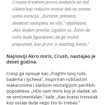
Crespov kreativni proces podsjeća na rad
slikara koji reducira motive dok ne ostane
samo esencija. „Koristim petnaest,
dvadeset sastojaka, ne više,“ objašnjava.
„Ako dodam previše, izgubim se. Želim da
miris bude figurativan, da ga možeš
prepoznati, kao prizor iz vlastitog života.“
Najnoviji Akro miris, Crush, nastajao je
deset godina.
Cresp ga opisuje kao „fragilni spoj ruže,
badema i lycheea“, inspiriran ružičastim
makaronima i slatkom nostalgijom pariških
popodneva. „Htio sam miris koji je sladak, ali
ne sentimentalan,“ kaže. „Kao kratki trenutak
koji ostaje dulje nego što bi trebao.“