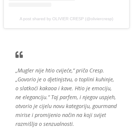
A post shared by OLIVIER CRESP (@oliviercresp)
„Mugler nije htio cvijeće,“ priča Cresp.
„Govorio je o djetinjstvu, o toplini kuhinje,
o slatkoći kakaoa i kave. Htio je emociju,
ne eleganciju.“ Taj parfem, i njegov uspjeh,
otvorio je cijelu novu kategoriju, gourmand
mirise i promijenio način na koji svijet
razmišlja o senzualnosti.