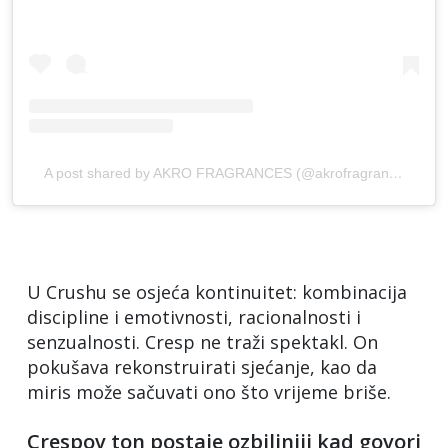
A post shared by AKRO FRAGRANCES (@akrofragrances)
U Crushu se osjeća kontinuitet: kombinacija
discipline i emotivnosti, racionalnosti i
senzualnosti. Cresp ne traži spektakl. On
pokušava rekonstruirati sjećanje, kao da
miris može sačuvati ono što vrijeme briše.
Crespov ton postaje ozbiljniji kad govori