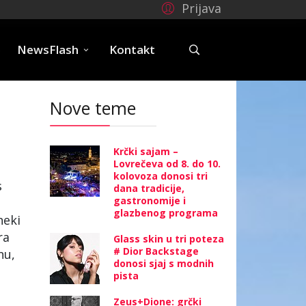
Prijava
e
NewsFlash
Kontakt
Nove teme
Krčki sajam –
Lovrečeva od 8. do 10.
kolovoza donosi tri
s
dana tradicije,
gastronomije i
glazbenog programa
neki
ra
Glass skin u tri poteza
# Dior Backstage
nu,
donosi sjaj s modnih
pista
Zeus+Dione: grčki