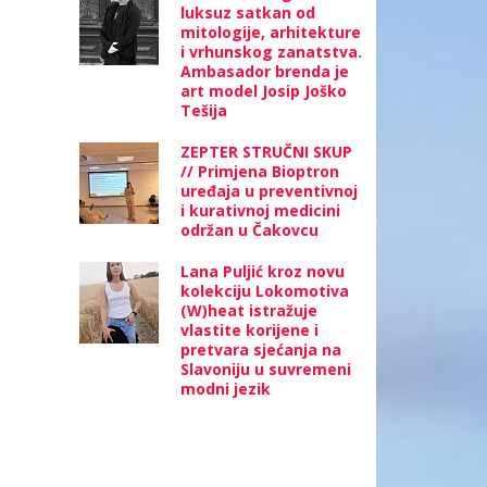
luksuz satkan od
mitologije, arhitekture
i vrhunskog zanatstva.
Ambasador brenda je
art model Josip Joško
Tešija
ZEPTER STRUČNI SKUP
// Primjena Bioptron
uređaja u preventivnoj
i kurativnoj medicini
održan u Čakovcu
Lana Puljić kroz novu
kolekciju Lokomotiva
(W)heat istražuje
vlastite korijene i
pretvara sjećanja na
Slavoniju u suvremeni
modni jezik