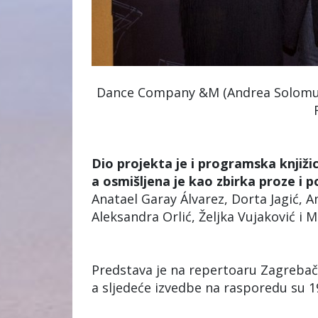
Dance Company &M (Andrea Solomun, 
Dio projekta je i programska knjižic
a osmišljena je kao zbirka proze i p
Anatael Garay Álvarez, Dorta Jagić, An
Aleksandra Orlić, Željka Vujaković i M
Predstava je na repertoaru Zagrebač
a sljedeće izvedbe na rasporedu su 19.