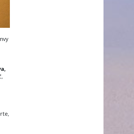
Envy
va,
č,
rte,