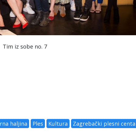
Tim iz sobe no. 7
rna haljina
Ples
Kultura
Zagrebački plesni centa