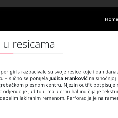
Hom
a u resicama
per girls razbacivale su svoje resice koje i dan dana
ku – slično se ponijela
Judita
Franković
na sinoćnjoj
rebačkom plesnom centru. Njezin outfit potpisuje 
 odjenuo je Juditu u malu crnu haljinu čija je tekstu
t debelim lakiranim remenom. Perforacija je na rame