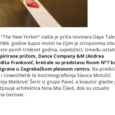
The New Yorker" izašla je priča novinara Gaya Tale
1966. godine kupio motel na čijim je stropovima izb
ste punih trideset godina, svjedočeći, između ostalo
spirirane pričom, Dance Company &M (Andrea
udita Franković, kreirale su predstavu Room N°7 k
digrana u Zagrebačkom plesnom centru.
Na predst
 Unaesthetik te kostimografkinja Slavica Motušić.
nija Matković Šerić iz grupe Pavel, a koautor glazbe 
tpisuje arhitektica Nina Mia Čikeš, dok su vizualni
Ema Gerovac.