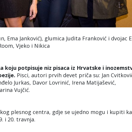
Ema Janković), glumica Judita Franković i dvojac 
Room, Vjeko i Nikica
a koju potpisuje niz pisaca iz Hrvatske i inozemst
oezije.
Pisci, autori prvih devet priča su: Jan Cvitkovi
đelo Jurkas, Davor Lovrinić, Irena Matijašević,
arina Vujčić.
kog plesnog centra, gdje se ujedno mogu i kupiti ka
 i 20. travnja.