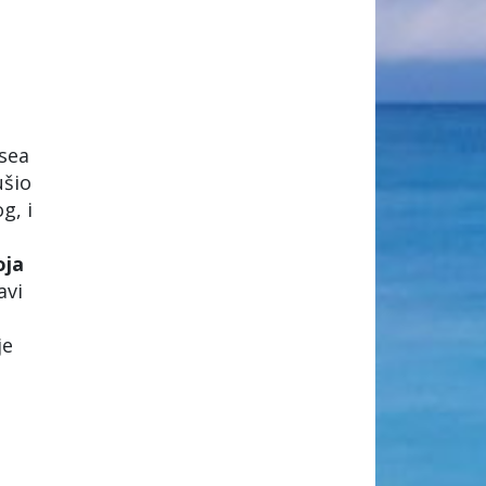
sea
ušio
g, i
oja
avi
je