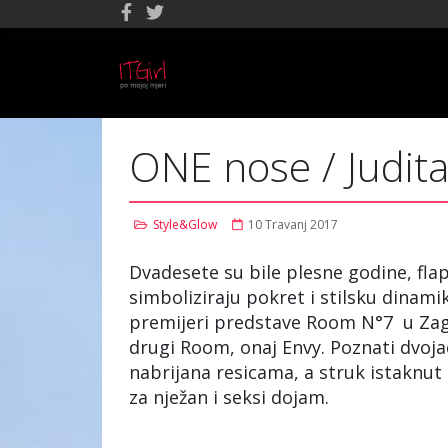
ONE nose / Judit
Style&Glow
10 Travanj 2017
Dvadesete su bile plesne godine, flap
simboliziraju pokret i stilsku dinami
premijeri predstave Room N°7 u Zag
drugi Room, onaj Envy. Poznati dvojac
nabrijana resicama, a struk istaknu
za nježan i seksi dojam.