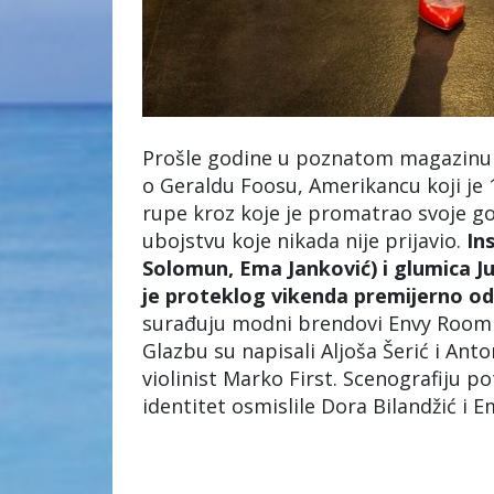
Prošle godine u poznatom magazinu "
o Geraldu Foosu, Amerikancu koji je 
rupe kroz koje je promatrao svoje go
ubojstvu koje nikada nije prijavio.
In
Solomun, Ema Janković) i glumica J
je proteklog vikenda premijerno o
surađuju modni brendovi Envy Room i
Glazbu su napisali Aljoša Šerić i Anto
violinist Marko First. Scenografiju po
identitet osmislile Dora Bilandžić i 