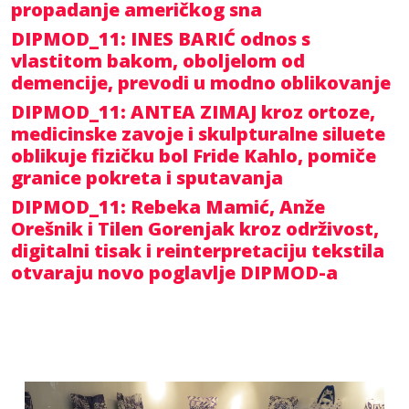
propadanje američkog sna
DIPMOD_11: INES BARIĆ odnos s
vlastitom bakom, oboljelom od
demencije, prevodi u modno oblikovanje
DIPMOD_11: ANTEA ZIMAJ kroz ortoze,
medicinske zavoje i skulpturalne siluete
oblikuje fizičku bol Fride Kahlo, pomiče
granice pokreta i sputavanja
DIPMOD_11: Rebeka Mamić, Anže
Orešnik i Tilen Gorenjak kroz održivost,
digitalni tisak i reinterpretaciju tekstila
otvaraju novo poglavlje DIPMOD-a