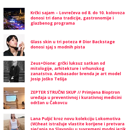
Krčki sajam – Lovrečeva od 8. do 10. kolovoza
donosi tri dana tradicije, gastronomije i
glazbenog programa
Glass skin u tri poteza # Dior Backstage
donosi sjaj s modnih pista
Zeus+Dione: grčki luksuz satkan od
mitologije, arhitekture i vrhunskog
zanatstva. Ambasador brenda je art model
Josip Joško Tešija
ZEPTER STRUČNI SKUP // Primjena Bioptron
uređaja u preventivnoj i kurativnoj medicini
održan u Čakovcu
Lana Puljić kroz novu kolekciju Lokomotiva
(W)heat istražuje vlastite korijene i pretvara
sjećanja na Slavoniju u suvremeni modni jezik