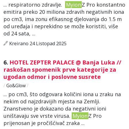
... respiratorno zdravlje.
Myion
Z Pro konstantno
emitira preko 20 miliona zdravih negativnih iona
po cm3, ima zonu efikasnog djelovanja do 1.5 m
od uređaja i neprekidno se može koristiti, više
od 24 sata, ...
Kreirano 24 Listopad 2025
6.
HOTEL ZEPTER PALACE @ Banja Luka //
raskošan spomenik prve kategorije za
ugodan odmor i poslovne susrete
/
Go&Glow
/
... po cm3, što odgovara količini iona u zraku na
nekim od najzdravijih mjesta na Zemlji.
Znanstveno je dokazano da negativni ioni
uništavaju sve vrste virusa.
Myion
Z Pro
prijenosan je pročišćivač zraka ...