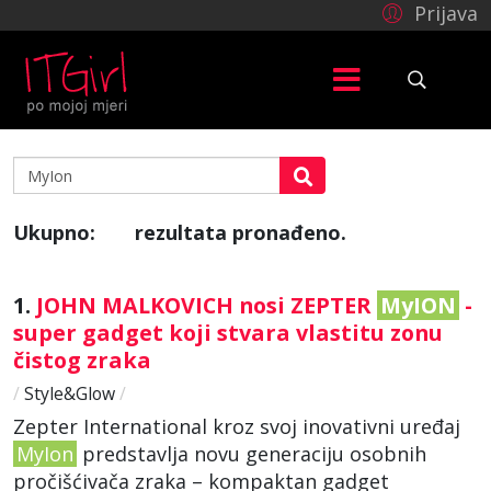
Prijava
Ukupno:
rezultata pronađeno.
6
1.
JOHN MALKOVICH nosi ZEPTER
MyION
-
super gadget koji stvara vlastitu zonu
čistog zraka
/
Style&Glow
/
Zepter International kroz svoj inovativni uređaj
MyIon
predstavlja novu generaciju osobnih
pročišćivača zraka – kompaktan gadget