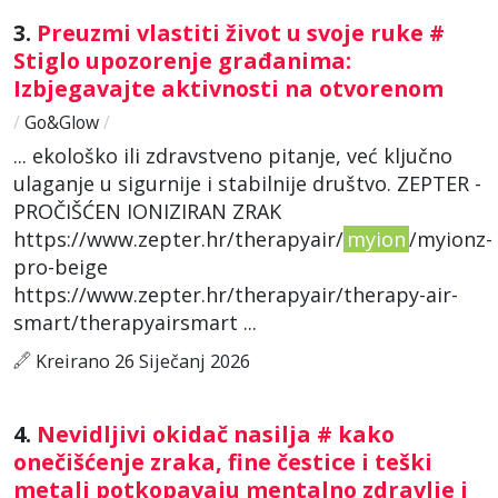
3.
Preuzmi vlastiti život u svoje ruke #
Stiglo upozorenje građanima:
Izbjegavajte aktivnosti na otvorenom
/
Go&Glow
/
... ekološko ili zdravstveno pitanje, već ključno
ulaganje u sigurnije i stabilnije društvo. ZEPTER -
PROČIŠĆEN IONIZIRAN ZRAK
https://www.zepter.hr/therapyair/
myion
/myionz-
pro-beige
https://www.zepter.hr/therapyair/therapy-air-
smart/therapyairsmart ...
Kreirano 26 Siječanj 2026
4.
Nevidljivi okidač nasilja # kako
onečišćenje zraka, fine čestice i teški
metali potkopavaju mentalno zdravlje i