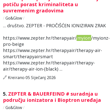
potiču porast kriminaliteta u
suvremenim gradovima
/
Go&Glow
/
... društvo. ZEPTER - PROČIŠĆEN IONIZIRAN ZRAK
https://www.zepter.hr/therapyair/
myion
/myionz-
pro-beige
https://www.zepter.hr/therapyair/therapy-air-
smart/therapyairsmart
https://www.zepter.hr/therapyair/therapy-
air/therapy-air-ion-(black) ...
Kreirano 05 Siječanj 2026
5.
ZEPTER & BAUERFEIND # suradnja u
području ionizatora i Bioptron uređaja
/
Go&Glow
/