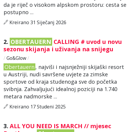
da je riječ o visokom alpskom prostoru: cesta se
postupno ...
Kreirano 31 Siječanj 2026
2.
OBERTAUERN
CALLING # uvod u novu
sezonu skijanja i uživanja na snijegu
/
Go&Glow
/
Obertauern
, najviši i najsnježniji skijaški resort
u Austriji, nudi savršene uvjete za zimske
sportove od kraja studenoga sve do početka
svibnja. Zahvaljujući idealnoj poziciji na 1.740
metara nadmorske ...
Kreirano 17 Studeni 2025
3.
ALL YOU NEED IS MARCH // mjesec