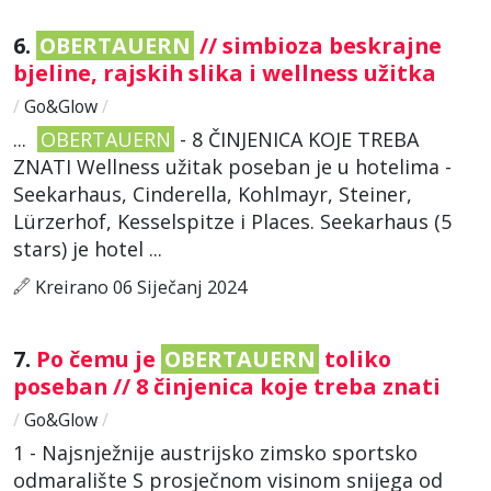
6.
OBERTAUERN
// simbioza beskrajne
bjeline, rajskih slika i wellness užitka
/
Go&Glow
/
...
OBERTAUERN
- 8 ČINJENICA KOJE TREBA
ZNATI Wellness užitak poseban je u hotelima -
Seekarhaus, Cinderella, Kohlmayr, Steiner,
Lürzerhof, Kesselspitze i Places. Seekarhaus (5
stars) je hotel ...
Kreirano 06 Siječanj 2024
7.
Po čemu je
OBERTAUERN
toliko
poseban // 8 činjenica koje treba znati
/
Go&Glow
/
1 - Najsnježnije austrijsko zimsko sportsko
odmaralište S prosječnom visinom snijega od