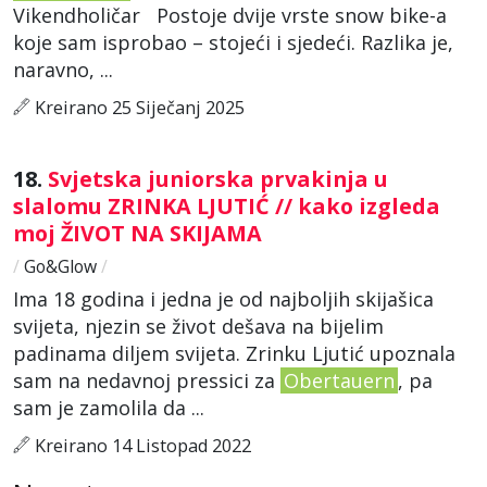
Vikendholičar Postoje dvije vrste snow bike-a
koje sam isprobao – stojeći i sjedeći. Razlika je,
naravno, ...
Kreirano 25 Siječanj 2025
18.
Svjetska juniorska prvakinja u
slalomu ZRINKA LJUTIĆ // kako izgleda
moj ŽIVOT NA SKIJAMA
/
Go&Glow
/
Ima 18 godina i jedna je od najboljih skijašica
svijeta, njezin se život dešava na bijelim
padinama diljem svijeta. Zrinku Ljutić upoznala
sam na nedavnoj pressici za
Obertauern
, pa
sam je zamolila da ...
Kreirano 14 Listopad 2022