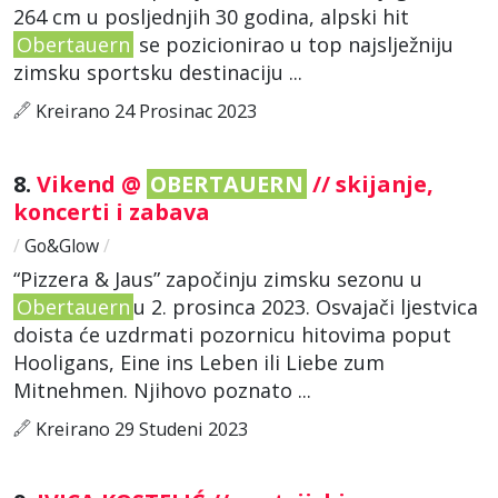
264 cm u posljednjih 30 godina, alpski hit
Obertauern
se pozicionirao u top najslježniju
zimsku sportsku destinaciju ...
Kreirano 24 Prosinac 2023
8.
Vikend @
OBERTAUERN
// skijanje,
koncerti i zabava
/
Go&Glow
/
“Pizzera & Jaus” započinju zimsku sezonu u
Obertauern
u 2. prosinca 2023. Osvajači ljestvica
doista će uzdrmati pozornicu hitovima poput
Hooligans, Eine ins Leben ili Liebe zum
Mitnehmen. Njihovo poznato ...
Kreirano 29 Studeni 2023