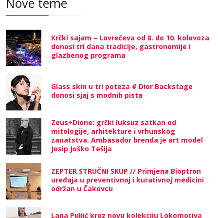
Nove teme
Krčki sajam – Lovrečeva od 8. do 10. kolovoza
donosi tri dana tradicije, gastronomije i
glazbenog programa
Glass skin u tri poteza # Dior Backstage
donosi sjaj s modnih pista
Zeus+Dione: grčki luksuz satkan od
mitologije, arhitekture i vrhunskog
zanatstva. Ambasador brenda je art model
Josip Joško Tešija
ZEPTER STRUČNI SKUP // Primjena Bioptron
uređaja u preventivnoj i kurativnoj medicini
održan u Čakovcu
Lana Puljić kroz novu kolekciju Lokomotiva