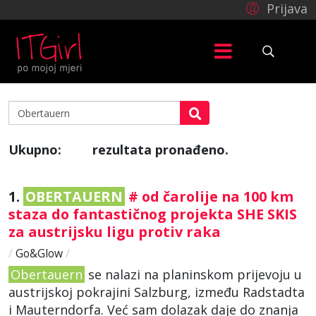
Prijava
Ukupno:
rezultata pronađeno.
18
1.
OBERTAUERN
# od čarolije na 100 km
staza do fantastičnog projekta SHE SKIS
za austrijsku ligu protiv raka
/
Go&Glow
/
Obertauern
se nalazi na planinskom prijevoju u
austrijskoj pokrajini Salzburg, između Radstadta
i Mauterndorfa. Već sam dolazak daje do znanja