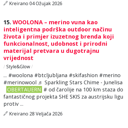
Kreirano 04 Ožujak 2026
15.
WOOLONA – merino vuna kao
inteligentna podrška outdoor načinu
života i primjer izuzetnog brenda koji
funkcionalnost, udobnost i prirodni
materijal pretvara u dugotrajnu
vrijednost
/
Style&Glow
/
... #woolona #btcljubljana #skifashion #merino
#merinowool ♬ Sparkling Stars Chime - Junelisa
OBERTAUERN
# od čarolije na 100 km staza do
fantastičnog projekta SHE SKIS za austrijsku ligu
protiv ...
Kreirano 28 Veljača 2026