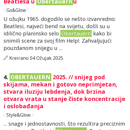
Beatlesa u
Obertauern
u
/
Go&Glow
/
U ožujku 1965. dogodilo se nešto izvanredno:
Beatlesi, najveći bend na svijetu, došli su u
idilično planinsko selo
Obertauern
kako bi
snimili scene za svoj film Help!. Zahvaljujući
pouzdanom snijegu u ...
Kreirano 04 Ožujak 2025
4.
OBERTAUERN
2025. // snijeg pod
skijama, mekan i gotovo neprimjetan,
stvara iluziju lebdenja, dok brzina
otvara vrata u stanje čiste koncentracije
i oslobađanja
/
Style&Glow
/
... snage i jednostavnosti, što rezultira preciznim