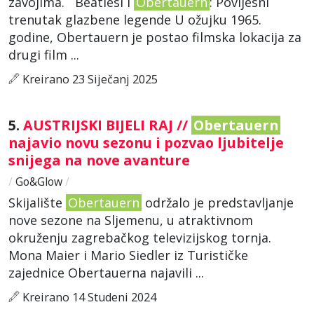
zavojima. Beatlesi i
Obertauern
: Povijesni
trenutak glazbene legende U ožujku 1965.
godine, Obertauern je postao filmska lokacija za
drugi film ...
Kreirano 23 Siječanj 2025
5.
AUSTRIJSKI BIJELI RAJ //
Obertauern
najavio novu sezonu i pozvao ljubitelje
snijega na nove avanture
/
Go&Glow
/
Skijalište
Obertauern
održalo je predstavljanje
nove sezone na Sljemenu, u atraktivnom
okruženju zagrebačkog televizijskog tornja.
Mona Maier i Mario Siedler iz Turističke
zajednice Obertauerna najavili ...
Kreirano 14 Studeni 2024