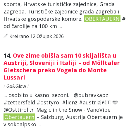
sporta, Hrvatske turističke zajednice, Grada
Zagreba, Turističke zajednice grada Zagreba i
Hrvatske gospodarske komore.
OBERTAUERN
#
od čarolije na 100 km ...
Kreirano 12 Ožujak 2026
14.
Ove zime obišla sam 10 skijališta u
Austriji, Sloveniji i Italiji – od Mölltaler
Gletschera preko Vogela do Monte
Lussari
/
Go&Glow
/
... osobito u kasnoj sezoni. @dubravkapz
#zettersfeld #osttyrol #lienz #austria🇦🇹 🩵
@Osttirol ♬ Magic in the Snow - VanoVibe
Obertauern
– Salzburg, Austrija Obertauern je
visokoalpsko ...