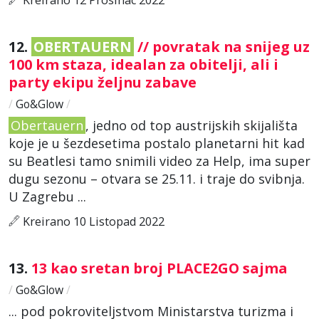
12.
OBERTAUERN
// povratak na snijeg uz
100 km staza, idealan za obitelji, ali i
party ekipu željnu zabave
/
Go&Glow
/
Obertauern
, jedno od top austrijskih skijališta
koje je u šezdesetima postalo planetarni hit kad
su Beatlesi tamo snimili video za Help, ima super
dugu sezonu – otvara se 25.11. i traje do svibnja.
U Zagrebu ...
Kreirano 10 Listopad 2022
13.
13 kao sretan broj PLACE2GO sajma
/
Go&Glow
/
... pod pokroviteljstvom Ministarstva turizma i