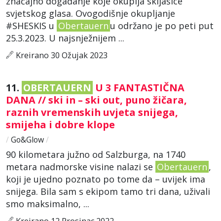
značajno događanje koje okuplja skijašice
svjetskog glasa. Ovogodišnje okupljanje
#SHESKIS u
Obertauern
u održano je po peti put
25.3.2023. U najsnježnijem ...
Kreirano 30 Ožujak 2023
11.
OBERTAUERN
U 3 FANTASTIČNA
DANA // ski in – ski out, puno žičara,
raznih vremenskih uvjeta snijega,
smijeha i dobre klope
/
Go&Glow
/
90 kilometara južno od Salzburga, na 1740
metara nadmorske visine nalazi se
Obertauern
,
koji je ujedno poznato po tome da – uvijek ima
snijega. Bila sam s ekipom tamo tri dana, uživali
smo maksimalno, ...
Kreirano 12 Prosinac 2022