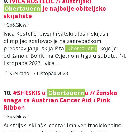
9.
IVICA KOSTELIĆ // austrijski
Obertauern
je najbolje obiteljsko
skijalište
/
Go&Glow
/
Ivica Kostelić, bivši hrvatski alpski skijaš i
olimpijac gostovao je na zagrebačkom
predstavljanju skijališta
Obertauern
, koje je
održano u Boniti na Cvjetnom trgu u subotu, 14.
listopada 2023. Ivica ...
Kreirano 17 Listopad 2023
10.
#SHESKIS u
Obertauern
u // ženska
snaga za Austrian Cancer Aid i Pink
Ribbon
/
Go&Glow
/
Austrijski skijaški centar ima već tradicionalno