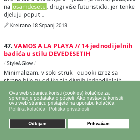
na
osamdesete
, drugi više futuristički, jer tenke
djeluju poput ...
Kreirano 18 Srpanj 2018
47.
VAMOS A LA PLAYA // 14 jednodijelnih
badića u stilu DEVEDESETIH
/
Style&Glow
/
Minimalizam, visoki struk i duboki izrez sa
strane bile su odlike tih divnih jednodijelnih
badića (sve je zacoprao Baywatch) – priča se
Ova web stranica koristi (cookies) kolačiće za
vraća na scenu, okrećemo se atraktivnim
spremanje podataka o posjeti. Ako nastavite koristiti
krojevima na koje se furaju ...
ovu web stranicu pristajete na uporabu kolačića.
Politika kolačića
Politika privatnosti
Kreirano 06 Srpanj 2018
Odbijam
Prihvaćam
48.
VALENTINO RESORT 2019 //