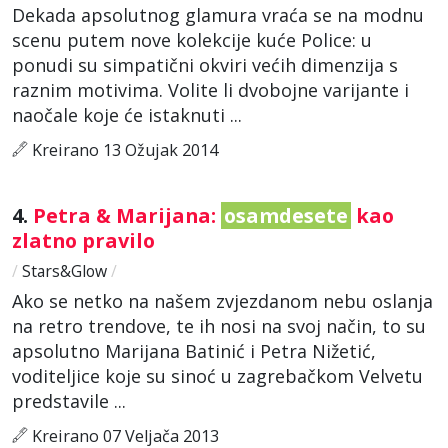
Dekada apsolutnog glamura vraća se na modnu
scenu putem nove kolekcije kuće Police: u
ponudi su simpatični okviri većih dimenzija s
raznim motivima. Volite li dvobojne varijante i
naočale koje će istaknuti ...
Kreirano 13 Ožujak 2014
4.
Petra & Marijana:
osamdesete
kao
zlatno pravilo
/
Stars&Glow
/
Ako se netko na našem zvjezdanom nebu oslanja
na retro trendove, te ih nosi na svoj način, to su
apsolutno Marijana Batinić i Petra Nižetić,
voditeljice koje su sinoć u zagrebačkom Velvetu
predstavile ...
Kreirano 07 Veljača 2013