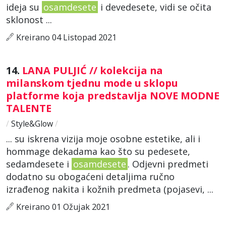
ideja su
osamdesete
i devedesete, vidi se očita
sklonost ...
Kreirano 04 Listopad 2021
14.
LANA PULJIĆ // kolekcija na
milanskom tjednu mode u sklopu
platforme koja predstavlja NOVE MODNE
TALENTE
/
Style&Glow
/
... su iskrena vizija moje osobne estetike, ali i
hommage dekadama kao što su pedesete,
sedamdesete i
osamdesete
. Odjevni predmeti
dodatno su obogaćeni detaljima ručno
izrađenog nakita i kožnih predmeta (pojasevi, ...
Kreirano 01 Ožujak 2021