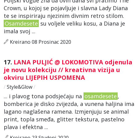
Poljski Vogue zna da ovih dana svi pratimo The
Crown, u kojoj se pojavljuje i slavna Lady Diana
te se inspiriraju njezinim divnim retro stilom.
Osamdesete
su voljele veliku kosu, a Diana je
imala svoj ...
Kreirano 08 Prosinac 2020
17.
LANA PULJIĆ @ LOKOMOTIVA odjenula
je novu kolekciju // kreativna vizija u
okviru LIJEPIH USPOMENA
/
Style&Glow
/
... i plavog tona podsjećaju na
osamdesete
,
bomberica je disko zvijezda, a vunena haljina ima
lagano naglašena ramena. Izmjenjuju se animal
print, topla smeđa, glitter tekstura, pastelno
plava i efektna ...
Kreirano 23 Studeni 2020