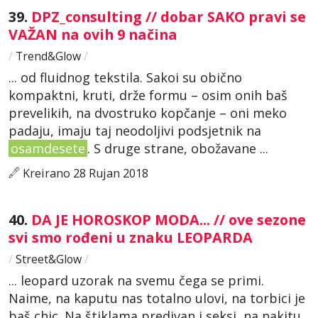
39.
DPZ_consulting // dobar SAKO pravi se
VAŽAN na ovih 9 načina
/
Trend&Glow
/
... od fluidnog tekstila. Sakoi su obično
kompaktni, kruti, drže formu – osim onih baš
prevelikih, na dvostruko kopčanje – oni meko
padaju, imaju taj neodoljivi podsjetnik na
osamdesete
. S druge strane, obožavane ...
Kreirano 28 Rujan 2018
40.
DA JE HOROSKOP MODA... // ove sezone
svi smo rođeni u znaku LEOPARDA
/
Street&Glow
/
... leopard uzorak na svemu čega se primi.
Naime, na kaputu nas totalno ulovi, na torbici je
baš chic. Na štiklama predivan i seksi, na nakitu