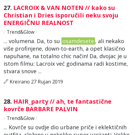
27.
LACROIX & VAN NOTEN // kako su
Christian i Dries isporučili neku svoju
ENERGIČNU REALNOST
/
Trend&Glow
/
... volumena. Da, to su
osamdesete
, ali nekako
više profinjene, down-to-earth, a opet klasično
napuhane, na totalno chic način! Da, dvojac je u
istom filmu: Lacroix već godinama radi kostime,
stvara snove ...
Kreirano 27 Rujan 2019
28.
HAIR_party // ah, te fantastične
kovrče BARBARE PALVIN
/
Trend&Glow
/
... Kovrče su ovdje dio urbane priče i eklektičnih
outfita, složene u nekoliko super varijanti. Velike