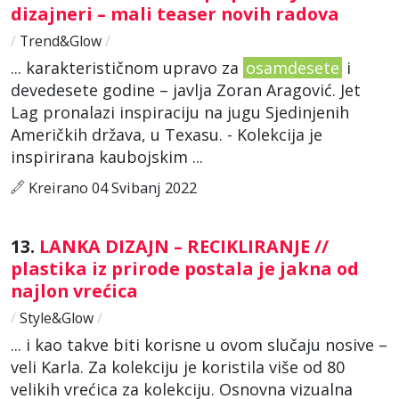
dizajneri – mali teaser novih radova
/
Trend&Glow
/
... karakterističnom upravo za
osamdesete
i
devedesete godine – javlja Zoran Aragović. Jet
Lag pronalazi inspiraciju na jugu Sjedinjenih
Američkih država, u Texasu. - Kolekcija je
inspirirana kaubojskim ...
Kreirano 04 Svibanj 2022
13.
LANKA DIZAJN – RECIKLIRANJE //
plastika iz prirode postala je jakna od
najlon vrećica
/
Style&Glow
/
... i kao takve biti korisne u ovom slučaju nosive –
veli Karla. Za kolekciju je koristila više od 80
velikih vrećica za kolekciju. Osnovna vizualna