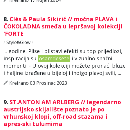
8.
Clés & Paula Sikirić // moćna PLAVA i
ČOKOLADNA smeđa u lepršavoj kolekciji
'FORTE
/
Style&Glow
/
... godine. Plise i blistavi efekti su top prijedlozi,
inspiracija su
osamdesete
i vizualno snažni
momenti. - U ovoj kolekciji možete pronaći bluze
i haljine izrađene u bijeloj i indigo plavoj svili, ...
Kreirano 03 Prosinac 2023
9.
ST.ANTON AM ARLBERG // legendarno
austrijsko skijalište poznato je po
vrhunskoj klopi, off-road stazama i
apres-ski tulumima