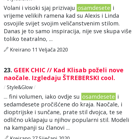
Volani i visoki sjaj prizivaju
osamdesete
i
vrijeme velikih ramena kad su Alexis i Linda
osvojile svijet svojim veličanstvenim stilom.
Danas je to samo inspiracija, nije sve skupa više
toliko teatralno, ...
Kreirano 11 Veljača 2020
23.
GEEK CHIC // Kad Klisab poželi nove
naočale. Izgledaju ŠTREBERSKI cool.
/
Style&Glow
/
... fini volumen, iako ovdje su
osamdesete
i
sedamdesete pročišćene do kraja. Naočale, i
dioptrijske i sunčane, prate stil dvojca, te se
odlično uklapaju u njihov popularni stil. Modeli
na kampanji su članovi ...
Kreirano 27 Siječanj 2020