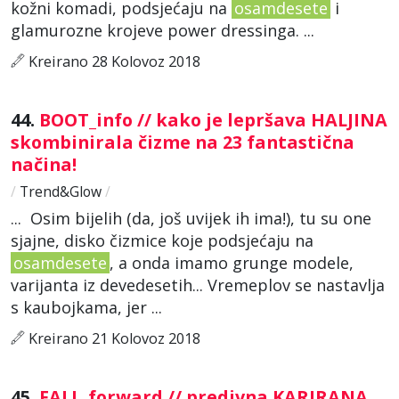
kožni komadi, podsjećaju na
osamdesete
i
glamurozne krojeve power dressinga. ...
Kreirano 28 Kolovoz 2018
44.
BOOT_info // kako je lepršava HALJINA
skombinirala čizme na 23 fantastična
načina!
/
Trend&Glow
/
... Osim bijelih (da, još uvijek ih ima!), tu su one
sjajne, disko čizmice koje podsjećaju na
osamdesete
, a onda imamo grunge modele,
varijanta iz devedesetih... Vremeplov se nastavlja
s kaubojkama, jer ...
Kreirano 21 Kolovoz 2018
45.
FALL_forward // predivna KARIRANA