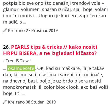
potpis bio sve ono što današnji trendovi vole –
glamur, volumen, snažan izričaj, sjaj, boje, volani
i moćni motivi… Ungaro je karijeru započeo kao
mladić, s ...
Kreirano 27 Prosinac 2019
26.
PEARLS tips & tricks // kako nositi
HRPU BISERA, a ne izgledati kičasto?
/
Trend&Glow
/
...
osamdesete
. OK, kad su maškare, ili je takav
dan, kitimo se i biserima i šarenilom, no inače,
na dnevnoj bazi, bolje je uz brdo bisera nositi
monokromatski ili color block look, ako baš voliš
boje. I ti ...
Kreirano 08 Studeni 2019