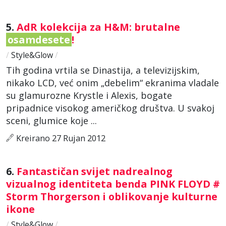
5.
AdR kolekcija za H&M: brutalne
osamdesete
!
/
Style&Glow
/
Tih godina vrtila se Dinastija, a televizijskim,
nikako LCD, već onim „debelim“ ekranima vladale
su glamurozne Krystle i Alexis, bogate
pripadnice visokog američkog društva. U svakoj
sceni, glumice koje ...
Kreirano 27 Rujan 2012
6.
Fantastičan svijet nadrealnog
vizualnog identiteta benda PINK FLOYD #
Storm Thorgerson i oblikovanje kulturne
ikone
/
Style&Glow
/