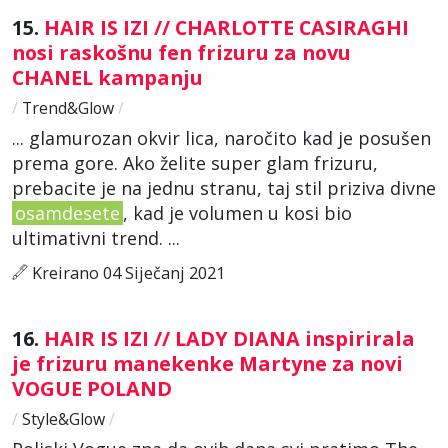
15.
HAIR IS IZI // CHARLOTTE CASIRAGHI
nosi raskošnu fen frizuru za novu
CHANEL kampanju
/
Trend&Glow
/
... glamurozan okvir lica, naročito kad je posušen
prema gore. Ako želite super glam frizuru,
prebacite je na jednu stranu, taj stil priziva divne
osamdesete
, kad je volumen u kosi bio
ultimativni trend. ...
Kreirano 04 Siječanj 2021
16.
HAIR IS IZI // LADY DIANA inspirirala
je frizuru manekenke Martyne za novi
VOGUE POLAND
/
Style&Glow
/