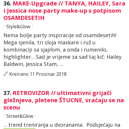
36.
MAKE-Upgrade // TANYA, HAILEY, Sara
i Jessica nose party make-up s potpisom
OSAMDESETIH
/
Style&Glow
/
Nema bolje party inspiracije od osamdesetih!
Mega sjenila, tri sloja maskare i ruž u
kombinaciji sa sjajilom, a onda i rumenilo,
highlighter... Sad je vrijeme za sad taj kič: Hailey
Baldwin, Jessica Stam, ...
Kreirano 11 Prosinac 2018
37.
RETROVIZOR // ultimativni grijači
gležnjeva, pletene ŠTUCNE, vraćaju se na
scenu
/
Street&Glow
/
... trend treniranja u dvoranama. Podsjećaju na