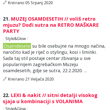
Kreirano 05 Srpanj 2020
21.
MUZEJ OSAMDESETIH // voliš retro
mjuzu? Dođi sutra na RETRO MAŠKARE
PARTY
/
Style&Glow
/
Osamdesete
su bile osebujne na mnogo načina,
naročito kad je riječ o stylingu, kosi i šminki.
Sada taj stil postaje centar zbivanja u sve
popularnijem zagrebačkom Muzeju
osamdesetih, gdje se sutra, 22.2.2020. ...
Kreirano 21 Veljača 2020
22.
LEXI & nakit // sitni detalji visokog
sjaja u kombinaciji s VOLANIMA
/
Style&Glow
/