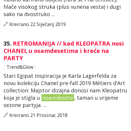
hlače visokog struka (plus vunena vesta) i dugi
sako na dvostruko ...
Kreirano 22 Siječanj 2019
35.
RETROMANIJA // kad KLEOPATRA nosi
CHANEL u osamdesetima i kreće na
PARTY
/
Trend&Glow
/
Stari Egipat inspiracija je Karla Lagerfelda za
novu kolekciju Chanel pre-fall 2019 Métiers d’Art
collection: Majstor dizajna donosi nam Kleopatru
koja je stigla u
osamdesete
, taman u vrijeme
sezone partyja. ...
Kreirano 21 Prosinac 2018