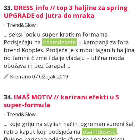
33.
DRESS_info // top 3 haljine za spring
UPGRADE od jutra do mraka
/
Trend&Glow
/
... seksi look u super-kratkim formama.
Podsjećaju na
osamdesete
u kampanji za fora
brend Kooples. Proljeće je simbol laganih haljina,
no tamne čizme i dalje vladaju – ulična moda
obožava ih bez čarapa! ...
Kreirano 07 Ožujak 2019
34.
IMAŠ MOTIV // karirani efekti u 5
super-formula
/
Trend&Glow
/
... koje griju na stylish način: ogroman vuneni šal,
retro kaput koji podsjeća na
osamdesete
,
fluidno karirano odijelo (fura se i na tenisice),