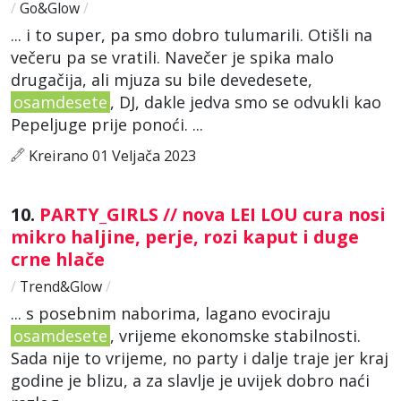
/
Go&Glow
/
... i to super, pa smo dobro tulumarili. Otišli na
večeru pa se vratili. Navečer je spika malo
drugačija, ali mjuza su bile devedesete,
osamdesete
, DJ, dakle jedva smo se odvukli kao
Pepeljuge prije ponoći. ...
Kreirano 01 Veljača 2023
10.
PARTY_GIRLS // nova LEI LOU cura nosi
mikro haljine, perje, rozi kaput i duge
crne hlače
/
Trend&Glow
/
... s posebnim naborima, lagano evociraju
osamdesete
, vrijeme ekonomske stabilnosti.
Sada nije to vrijeme, no party i dalje traje jer kraj
godine je blizu, a za slavlje je uvijek dobro naći