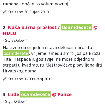
ramena i općenito voluminoznoj ...
Kreirano 30 Rujan 2019
2.
Naša burna prošlost /
Osamdesete
@
HDLU
/
Style&Glow
/
Naravno da se jedna čitava dekada, naročito
osamdesete
, vrijeme između smrti Josipa Broza
Tita i raspada Jugoslavije, ne može odjednom
strpati u kvadraturu Meštrovićevog paviljona iliti
Hrvatskog doma ...
Kreirano 12 Travanj 2015
3.
Lude
osamdesete
@ Police
/
Style&Glow
/