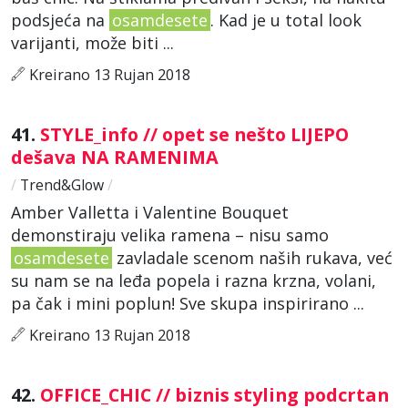
podsjeća na
osamdesete
. Kad je u total look
varijanti, može biti ...
Kreirano 13 Rujan 2018
41.
STYLE_info // opet se nešto LIJEPO
dešava NA RAMENIMA
/
Trend&Glow
/
Amber Valletta i Valentine Bouquet
demonstiraju velika ramena – nisu samo
osamdesete
zavladale scenom naših rukava, već
su nam se na leđa popela i razna krzna, volani,
pa čak i mini poplun! Sve skupa inspirirano ...
Kreirano 13 Rujan 2018
42.
OFFICE_CHIC // biznis styling podcrtan