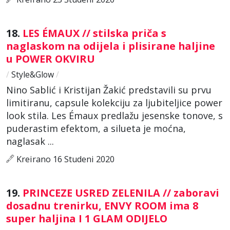
18.
LES ÉMAUX // stilska priča s
naglaskom na odijela i plisirane haljine
u POWER OKVIRU
/
Style&Glow
/
Nino Sablić i Kristijan Žakić predstavili su prvu
limitiranu, capsule kolekciju za ljubiteljice power
look stila. Les Émaux predlažu jesenske tonove, s
puderastim efektom, a silueta je moćna,
naglasak ...
Kreirano 16 Studeni 2020
19.
PRINCEZE USRED ZELENILA // zaboravi
dosadnu trenirku, ENVY ROOM ima 8
super haljina I 1 GLAM ODIJELO