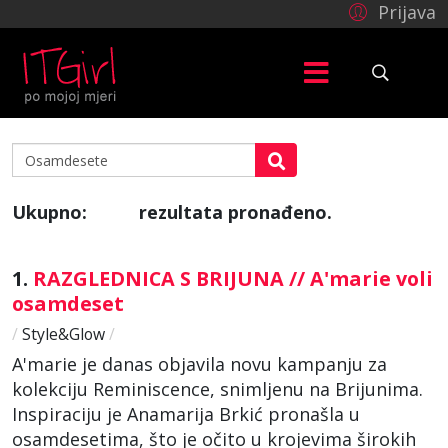
Prijava
Ukupno:
rezultata pronađeno.
167
1.
RAZGLEDNICA S BRIJUNA // A'marie voli
osamdeset
/
Style&Glow
/
A'marie je danas objavila novu kampanju za
kolekciju Reminiscence, snimljenu na Brijunima.
Inspiraciju je Anamarija Brkić pronašla u
osamdesetima, što je očito u krojevima širokih