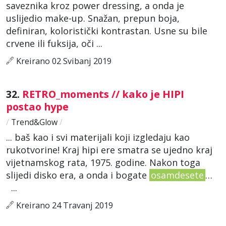
saveznika kroz power dressing, a onda je
uslijedio make-up. Snažan, prepun boja,
definiran, koloristički kontrastan. Usne su bile
crvene ili fuksija, oči ...
Kreirano 02 Svibanj 2019
32.
RETRO_moments // kako je HIPI
postao hype
/
Trend&Glow
/
... baš kao i svi materijali koji izgledaju kao
rukotvorine! Kraj hipi ere smatra se ujedno kraj
vijetnamskog rata, 1975. godine. Nakon toga
slijedi disko era, a onda i bogate
osamdesete
…
...
Kreirano 24 Travanj 2019