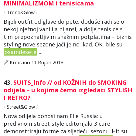
MINIMALIZMOM i tenisicama
/
Trend&Glow
/
Bijeli outfit od glave do pete, doduše radi se o
nekoj nježnoj vanilija nijansi, a dolje tenisice s
tim prepoznatljivim snažnim potplatima – biznis
styling nove sezone jači je no ikad. OK, bile su i
osamdesete
...
Kreirano 11 Rujan 2018
43.
SUITS_info // od KOŽNIH do SMOKING
odijela – u kojima ćemo izgledati STYLISH
I RETRO?
/
Street&Glow
/
Nova odijela donosi nam Elle Russia: u
predivnom street-style editorijalu 3 cure
demonstriraju forme za sljedeću sezonu. Hit su