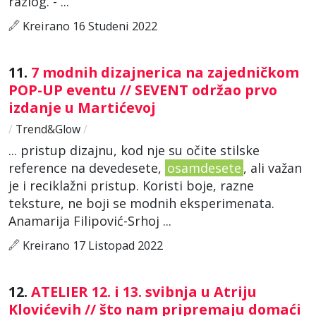
razlog. - ...
Kreirano 16 Studeni 2022
11.
7 modnih dizajnerica na zajedničkom
POP-UP eventu // SEVENT održao prvo
izdanje u Martićevoj
/
Trend&Glow
/
... pristup dizajnu, kod nje su očite stilske
reference na devedesete,
osamdesete
, ali važan
je i reciklažni pristup. Koristi boje, razne
teksture, ne boji se modnih eksperimenata.
Anamarija Filipović-Srhoj ...
Kreirano 17 Listopad 2022
12.
ATELIER 12. i 13. svibnja u Atriju
Klovićevih // što nam pripremaju domaći