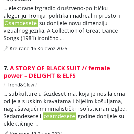
... elektrane izgradio društveno-političku
alegoriju. Ironija, politika i nadrealni prostori
Osamdesete
su donijele novu dimenziju
vizualnog jezika. A Collection of Great Dance
Songs (1981) ironično ...
Kreirano 16 Kolovoz 2025
7.
A STORY OF BLACK SUIT // female
power – DELIGHT & ELFS
/
Trend&Glow
/
... subkulture u šezdesetima, koja je nosila crna
odijela s uskim kravatama i bijelim košuljama,
naglašavajući minimalistički i sofisticiran izgled.
Sedamdesete i
osamdesete
godine donijele su
eklektičnije ...
Kreirano 17 Rujan 2024