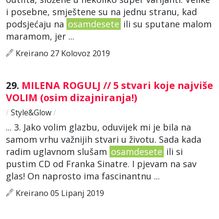
i posebne, smještene su na jednu stranu, kad
podsjećaju na
osamdesete
ili su sputane malom
maramom, jer ...
Kreirano 27 Kolovoz 2019
29.
MILENA ROGULJ // 5 stvari koje najviše
VOLIM (osim dizajniranja!)
/
Style&Glow
/
... 3. Jako volim glazbu, oduvijek mi je bila na
samom vrhu važnijih stvari u životu. Sada kada
radim uglavnom slušam
osamdesete
ili si
pustim CD od Franka Sinatre. I pjevam na sav
glas! On naprosto ima fascinantnu ...
Kreirano 05 Lipanj 2019