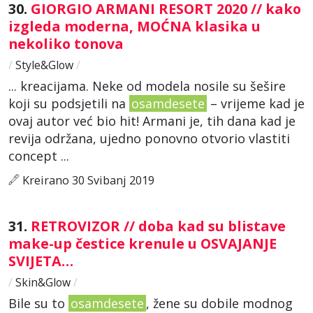
30.
GIORGIO ARMANI RESORT 2020 // kako
izgleda moderna, MOĆNA klasika u
nekoliko tonova
/
Style&Glow
/
... kreacijama. Neke od modela nosile su šešire
koji su podsjetili na
osamdesete
– vrijeme kad je
ovaj autor već bio hit! Armani je, tih dana kad je
revija održana, ujedno ponovno otvorio vlastiti
concept ...
Kreirano 30 Svibanj 2019
31.
RETROVIZOR // doba kad su blistave
make-up čestice krenule u OSVAJANJE
SVIJETA…
/
Skin&Glow
/
Bile su to
osamdesete
, žene su dobile modnog