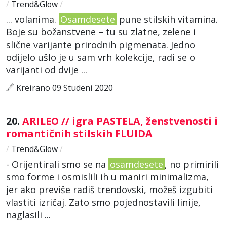
/
Trend&Glow
/
... volanima.
Osamdesete
pune stilskih vitamina.
Boje su božanstvene – tu su zlatne, zelene i
slične varijante prirodnih pigmenata. Jedno
odijelo ušlo je u sam vrh kolekcije, radi se o
varijanti od dvije ...
Kreirano 09 Studeni 2020
20.
ARILEO // igra PASTELA, ženstvenosti i
romantičnih stilskih FLUIDA
/
Trend&Glow
/
- Orijentirali smo se na
osamdesete
, no primirili
smo forme i osmislili ih u maniri minimalizma,
jer ako previše radiš trendovski, možeš izgubiti
vlastiti izričaj. Zato smo pojednostavili linije,
naglasili ...