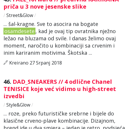
priča u 3 nove jesenske slike
/
Street&Glow
/
... šal-kragne. Sve to asocira na bogate
osamdesete
, kad je ovaj tip ovratnika nježno
ležao na bluzama od svile. I danas želimo ovaj
moment, naročito u kombinaciji sa crvenim i
inim kariranim motivima. Škotska ...
Kreirano 27 Srpanj 2018
46.
DAD_SNEAKERS // 4 odlične Chanel
TENISICE koje već vidimo u high-street
izvedbi
/
Style&Glow
/
... roze, preko futurističke srebrne i bijele do
klasične crveno-plave kombinacije. Dizajnom,
brend ide u dva smjera – jedan je retro, podsjeća