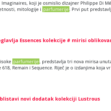
Imaginaires, koji je osmislio dizajner Philippe Di M
tnosti, mitologije i
parfumerije
. Prvi put predstavl
lavlja Essences kolekcije # mirisi oblikova
visoke
parfumerije
, predstavlja tri nova mirisa unut
e 618, Remain i Sequence. Riječ je o izdanjima koja v
listavi novi dodatak kolekciji Lustrous