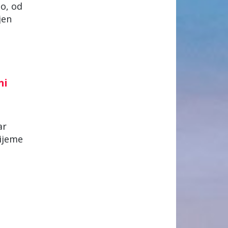
éo, od
jen
ni
ar
rijeme