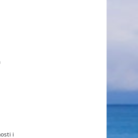
m
sti i