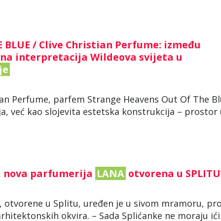
LUE / Clive Christian Perfume: između
rna interpretacija Wildeova svijeta u
je
tian Perfume, parfem Strange Heavens Out Of The B
a, već kao slojevita estetska konstrukcija – prostor
a nova parfumerija
LANA
otvorena u SPLIT
, otvorene u Splitu, uređen je u sivom mramoru, pr
arhitektonskih okvira. – Sada Splićanke ne moraju ići