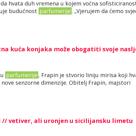
 da hvata duh vremena u kojem voćna sofisticiranos
ačuje budućnost
parfumerije
. „Vjerujem da ćemo svje
tna kuća konjaka može obogatiti svoje nasl
ću
parfumerije
, Frapin je stvorio liniju mirisa koji h
m nove senzorne dimenzije. Obitelj Frapin, majstori
 vetiver, ali uronjen u sicilijansku limetu