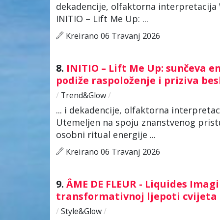
dekadencije, olfaktorna interpretacij
INITIO – Lift Me Up: ...
Kreirano 06 Travanj 2026
8.
INITIO – Lift Me Up: sunčeva e
podiže raspoloženje i priziva bes
/
Trend&Glow
/
... i dekadencije, olfaktorna interpre
Utemeljen na spoju znanstvenog pristu
osobni ritual energije ...
Kreirano 06 Travanj 2026
9.
ÂME DE FLEUR - Liquides Imagin
transformativnoj ljepoti cvije
/
Style&Glow
/