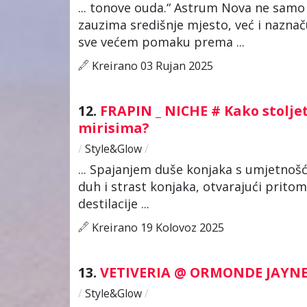
... tonove ouda.“ Astrum Nova ne samo
zauzima središnje mjesto, već i nazn
sve većem pomaku prema ...
Kreirano 03 Rujan 2025
12.
FRAPIN _ NICHE # Kako stolje
mirisima?
/
Style&Glow
/
... Spajanjem duše konjaka s umjetnoš
duh i strast konjaka, otvarajući prito
destilacije ...
Kreirano 19 Kolovoz 2025
13.
VETIVERIA @ ORMONDE JAYNE //
/
Style&Glow
/