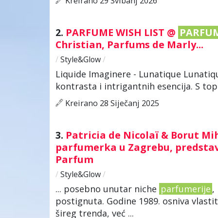
Kreirano 29 Svibanj 2026
2.
PARFUME WISH LIST @
PARFUM
Christian, Parfums de Marly...
/
Style&Glow
/
Liquide Imaginere - Lunatique Lunatique
kontrasta i intrigantnih esencija. S to
Kreirano 28 Siječanj 2025
3.
Patricia de Nicolaï & Borut Mi
parfumerka u Zagrebu, predstavl
Parfum
/
Style&Glow
/
... posebno unutar niche
parfumerije
,
postignuta. Godine 1989. osniva vlastit
šireg trenda, već ...