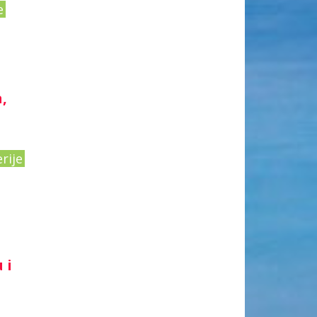
e
,
rije
 i