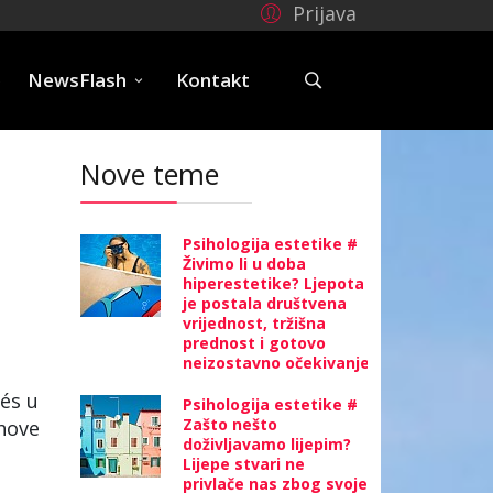
Prijava
e
NewsFlash
Kontakt
Nove teme
Psihologija estetike #
Živimo li u doba
hiperestetike? Ljepota
je postala društvena
vrijednost, tržišna
prednost i gotovo
neizostavno očekivanje
vés u
Psihologija estetike #
Zašto nešto
ihove
doživljavamo lijepim?
Lijepe stvari ne
privlače nas zbog svoje