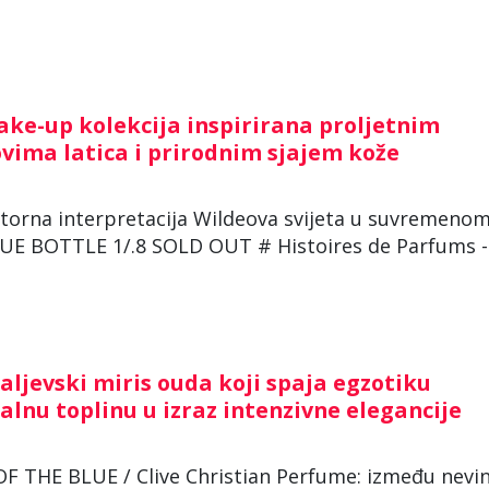
ake-up kolekcija inspirirana proljetnim
vima latica i prirodnim sjajem kože
faktorna interpretacija Wildeova svijeta u suvremeno
UE BOTTLE 1/.8 SOLD OUT # Histoires de Parfums -
ljevski miris ouda koji spaja egzotiku
lnu toplinu u izraz intenzivne elegancije
THE BLUE / Clive Christian Perfume: između nevino