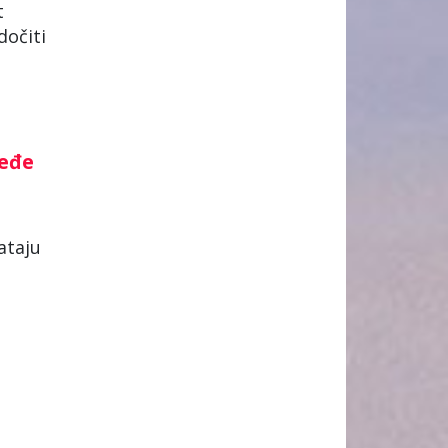
t
dočiti
jeđe
vataju