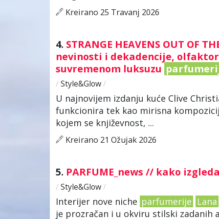
Kreirano 25 Travanj 2026
4.
STRANGE HEAVENS OUT OF THE B
nevinosti i dekadencije, olfakto
suvremenom luksuzu
parfumeri
/
Style&Glow
/
U najnovijem izdanju kuće Clive Chris
funkcionira tek kao mirisna kompozicij
kojem se književnost, ...
Kreirano 21 Ožujak 2026
5.
PARFUME_news // kako izgled
/
Style&Glow
/
Interijer nove niche
parfumerije
Lana
je prozračan i u okviru stilski zadanih 