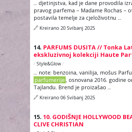
... djetinjstva, kad je dane provodila i
pravog parfema – Madame Rochas – otvo
postavila temelje za cjeloživotnu ...
Kreirano 20 Svibanj 2025
14.
PARFUMS DUSITA // Tonka Latt
ekskluzivnoj kolekciji Haute Pa
/
Style&Glow
/
... note: benzoina, vanilija, mošus Pa
parfumerije
, osnovana 2016. godine o
Tajlandu. Brend je proizašao ...
Kreirano 06 Svibanj 2025
15.
10. GODIŠNJE HOLLYWOOD BE
CLIVE CHRISTIAN