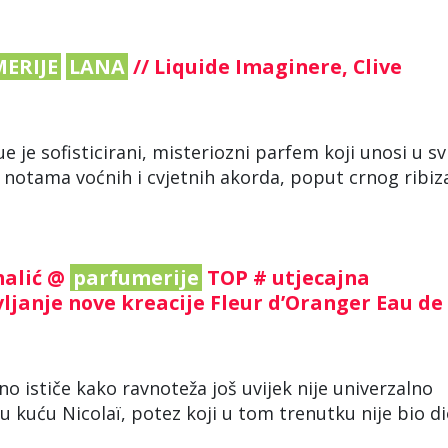
ERIJE
LANA
// Liquide Imaginere, Clive
 je sofisticirani, misteriozni parfem koji unosi u sv
p notama voćnih i cvjetnih akorda, poput crnog ribiza 
halić @
parfumerije
TOP # utjecajna
janje nove kreacije Fleur d’Oranger Eau de
 no ističe kako ravnoteža još uvijek nije univerzalno
u kuću Nicolaï, potez koji u tom trenutku nije bio d