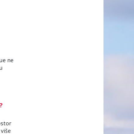
lue ne
 u
U?
ostor
 više