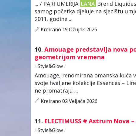
... / PARFUMERIJA
LANA
Brend Liquides 
samog početka djeluje na sjecištu umje
2011. godine ...
Kreirano 19 Ožujak 2026
10.
Amouage predstavlja nova pog
geometrijom vremena
/
Style&Glow
/
Amouage, renomirana omanska kuća 
svoje hvaljene kolekcije Essences – Lin
ne promatraju ...
Kreirano 02 Veljača 2026
11.
ELECTIMUSS # Astrum Nova – b
/
Style&Glow
/