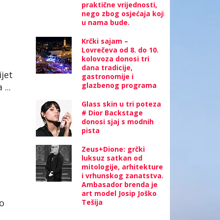
praktične vrijednosti,
nego zbog osjećaja koji
u nama bude.
Krčki sajam –
Lovrečeva od 8. do 10.
kolovoza donosi tri
dana tradicije,
ijet
gastronomije i
glazbenog programa
...
Glass skin u tri poteza
# Dior Backstage
donosi sjaj s modnih
pista
Zeus+Dione: grčki
luksuz satkan od
mitologije, arhitekture
i vrhunskog zanatstva.
Ambasador brenda je
art model Josip Joško
io
Tešija