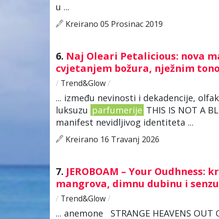
u ...
Kreirano 05 Prosinac 2019
6.
Naj Oleari Petalicious: nova m
cvjetanjem božura, nježnim tono
/
Trend&Glow
/
... između nevinosti i dekadencije, ol
luksuzu
parfumerije
THIS IS NOT A BL
manifest nevidljivog identiteta ...
Kreirano 16 Travanj 2026
7.
JEROBOAM – Your Oudhness: kra
mangrova, dimnu dubinu i senzua
/
Trend&Glow
/
... anemone STRANGE HEAVENS OUT OF 