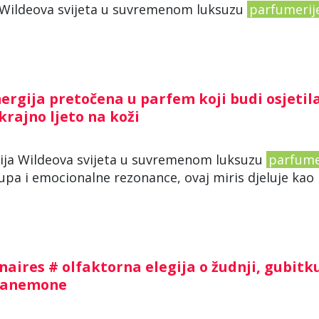
a Wildeova svijeta u suvremenom luksuzu
parfumerij
nergija pretočena u parfem koji budi osjetila
krajno ljeto na koži
tacija Wildeova svijeta u suvremenom luksuzu
parfume
pa i emocionalne rezonance, ovaj miris djeluje kao
aires # olfaktorna elegija o žudnji, gubitku
ta anemone