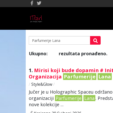
Ukupno:
rezultata pronađeno.
40
1.
Mirisi koji bude dopamin # Ini
Organizacija
Parfumerije
Lana
/
Style&Glow
/
Jučer je u Holographic Spaceu održano 
organizaciji
Parfumerije
Lana
. Predst
nove kolekcije ...