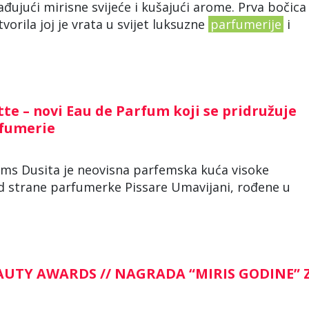
zrađujući mirisne svijeće i kušajući arome. Prva bočica
rila joj je vrata u svijet luksuzne
parfumerije
i
e – novi Eau de Parfum koji se pridružuje
rfumerie
rfums Dusita je neovisna parfemska kuća visoke
d strane parfumerke Pissare Umavijani, rođene u
AUTY AWARDS // NAGRADA “MIRIS GODINE” 