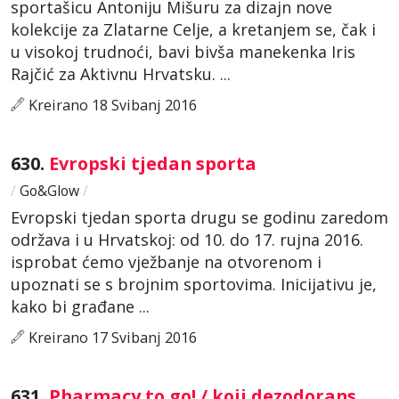
sportašicu Antoniju Mišuru za dizajn nove
kolekcije za Zlatarne Celje, a kretanjem se, čak i
u visokoj trudnoći, bavi bivša manekenka Iris
Rajčić za Aktivnu Hrvatsku. ...
Kreirano 18 Svibanj 2016
630.
Evropski tjedan sporta
/
Go&Glow
/
Evropski tjedan sporta drugu se godinu zaredom
održava i u Hrvatskoj: od 10. do 17. rujna 2016.
isprobat ćemo vježbanje na otvorenom i
upoznati se s brojnim sportovima. Inicijativu je,
kako bi građane ...
Kreirano 17 Svibanj 2016
631.
Pharmacy to go! / koji dezodorans