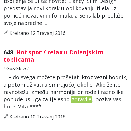
topljenja celulita: novitet Elancyl Slim Design
predstavlja novi korak u oblikovanju tijela uz
pomoć inovativnih formula, a Sensilab predlaže
svoje napredne ...
Kreirano 12 Travanj 2016
648.
Hot spot / relax u Dolenjskim
toplicama
/
Go&Glow
/
... – do svega možete prošetati kroz vezni hodnik,
a potom uživati u smirujućoj okolici. Ako želite
ravnotežu između harmonije prirode i raznolike
ponude usluga za tjelesno
zdravlje
, poziva vas
hotel Vital****, ...
Kreirano 10 Travanj 2016