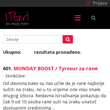
Prijava
Ukupno:
rezultata pronađeno.
992
601.
MONDAY BOOST / Tyrosur za rane
/
Skin&Glow
/
Od davnina bake su nas učile da je rane najbolje
sušiti na zraku, no u to vrijeme one nisu imale
drugog izbora. Nedavna istraživanja pokazuju da
čak 9 od 10 osoba rane suši na zraku unatoč
dostupnim sredstvima ...