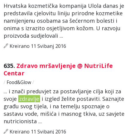
Hrvatska kozmetička kompanija Ulola danas je
predstavila cjelovitu liniju prirodne kozmetike
namijenjenu osobama sa šećernom bolesti i
onima s izrazito osjetljivom kožom. U razvoju
proizvoda sudjelovali ...
Kreirano 11 Svibanj 2016
635.
Zdravo mršavljenje @ NutriLife
Centar
/
Food&Glow
/
... i znači preduvjet za postavljanje cilja koji za
svoje
zdravlje
i izgled želite postaviti. Saznajte
građu svog tijela, i na temelju spoznaje o
sastavu vode, mišića i masnog tkiva, uz savjete
nutricionista ...
Kreirano 11 Svibanj 2016