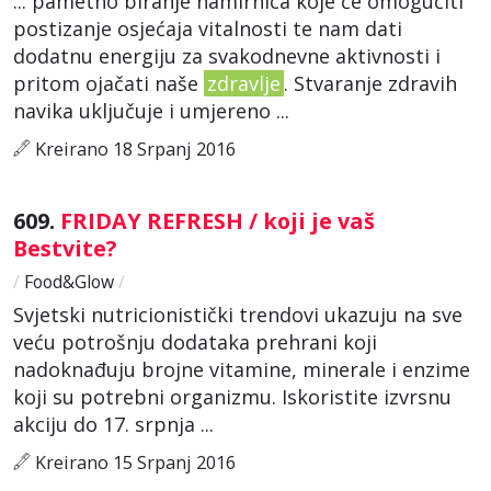
... pametno biranje namirnica koje će omogućiti
postizanje osjećaja vitalnosti te nam dati
dodatnu energiju za svakodnevne aktivnosti i
pritom ojačati naše
zdravlje
. Stvaranje zdravih
navika uključuje i umjereno ...
Kreirano 18 Srpanj 2016
609.
FRIDAY REFRESH / koji je vaš
Bestvite?
/
Food&Glow
/
Svjetski nutricionistički trendovi ukazuju na sve
veću potrošnju dodataka prehrani koji
nadoknađuju brojne vitamine, minerale i enzime
koji su potrebni organizmu. Iskoristite izvrsnu
akciju do 17. srpnja ...
Kreirano 15 Srpanj 2016