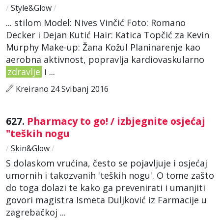
/
Style&Glow
/
... stilom Model: Nives Vinčić Foto: Romano
Decker i Dejan Kutić Hair: Katica Topčić za Kevin
Murphy Make-up: Žana Kožul Planinarenje kao
aerobna aktivnost, popravlja kardiovaskularno
zdravlje
i ...
Kreirano 24 Svibanj 2016
627.
Pharmacy to go! / izbjegnite osjećaj
"teških nogu
/
Skin&Glow
/
S dolaskom vrućina, često se pojavljuje i osjećaj
umornih i takozvanih 'teških nogu'. O tome zašto
do toga dolazi te kako ga prevenirati i umanjiti
govori magistra Ismeta Duljković iz Farmacije u
zagrebačkoj ...