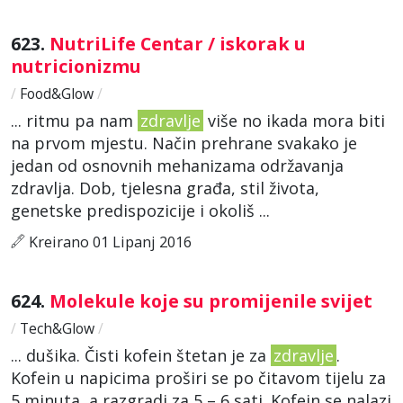
623.
NutriLife Centar / iskorak u
nutricionizmu
/
Food&Glow
/
... ritmu pa nam
zdravlje
više no ikada mora biti
na prvom mjestu. Način prehrane svakako je
jedan od osnovnih mehanizama održavanja
zdravlja. Dob, tjelesna građa, stil života,
genetske predispozicije i okoliš ...
Kreirano 01 Lipanj 2016
624.
Molekule koje su promijenile svijet
/
Tech&Glow
/
... dušika. Čisti kofein štetan je za
zdravlje
.
Kofein u napicima proširi se po čitavom tijelu za
5 minuta, a razgradi za 5 – 6 sati. Kofein se nalazi