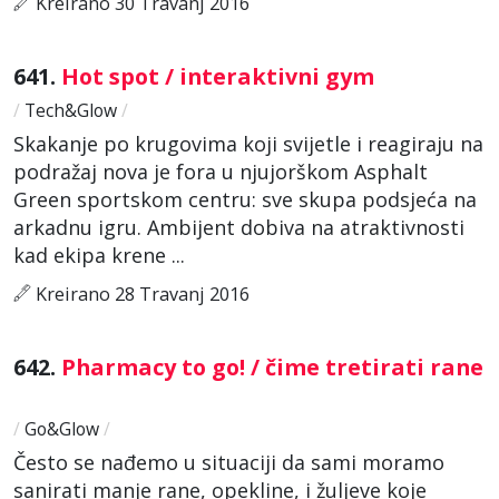
Kreirano 30 Travanj 2016
641.
Hot spot / interaktivni gym
/
Tech&Glow
/
Skakanje po krugovima koji svijetle i reagiraju na
podražaj nova je fora u njujorškom Asphalt
Green sportskom centru: sve skupa podsjeća na
arkadnu igru. Ambijent dobiva na atraktivnosti
kad ekipa krene ...
Kreirano 28 Travanj 2016
642.
Pharmacy to go! / čime tretirati rane
/
Go&Glow
/
Često se nađemo u situaciji da sami moramo
sanirati manje rane, opekline, i žuljeve koje