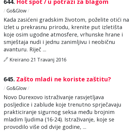
644.
Hot spot / u potrazi za blagom
/
Go&Glow
/
Kada zasićeni gradskim životom, poželite otići na
izlet u prekrasnu prirodu, krenite put izletišta
koje osim ugodne atmosfere, vrhunske hrane i
smještaja nudi i jednu zanimljivu i neobičnu
avanturu. Riječ ...
Kreirano 21 Travanj 2016
645.
Zašto mladi ne koriste zaštitu?
/
Go&Glow
/
Novo Durexovo istraživanje rasvjetljava
posljedice i zablude koje trenutno sprječavaju
prakticiranje sigurnog seksa među brojnim
mladim ljudima (16-24). Istraživanje, koje se
provodilo više od dvije godine, ...