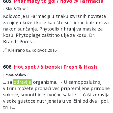
605.
Pharmacy to go! / novo @ Farmacia
/
Skin&Glow
/
Kolovoz je u Farmaciji u znaku izvrsnih noviteta
za njegu kože i kose kao što su Lierac balzami za
nakon sunčanja, Phytoelixir hranjiva maska za
kosu, Phytoplage zaštitno ulje za kosu, Dr.
Brandt Pores ...
Kreirano 02 Kolovoz 2016
606.
Hot spot / šibenski Fresh & Hash
/
Food&Glow
/
... za
zdravlje
organizma. - U samoposlužnoj
vitrini možete pronaći već pripremljene prirodne
sokove, smoothieje i voćne salate. U čaši zdravlja
visoke gustoće nutrijenata u veličini od dva i pol,
tri i ...