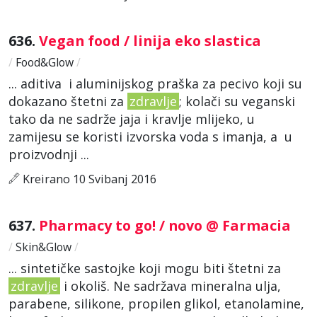
636.
Vegan food / linija eko slastica
/
Food&Glow
/
... aditiva i aluminijskog praška za pecivo koji su
dokazano štetni za
zdravlje
; kolači su veganski
tako da ne sadrže jaja i kravlje mlijeko, u
zamijesu se koristi izvorska voda s imanja, a u
proizvodnji ...
Kreirano 10 Svibanj 2016
637.
Pharmacy to go! / novo @ Farmacia
/
Skin&Glow
/
... sintetičke sastojke koji mogu biti štetni za
zdravlje
i okoliš. Ne sadržava mineralna ulja,
parabene, silikone, propilen glikol, etanolamine,