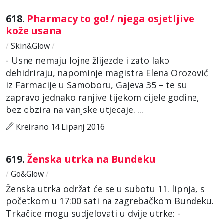
618.
Pharmacy to go! / njega osjetljive
kože usana
/
Skin&Glow
/
- Usne nemaju lojne žlijezde i zato lako
dehidriraju, napominje magistra Elena Orozović
iz Farmacije u Samoboru, Gajeva 35 – te su
zapravo jednako ranjive tijekom cijele godine,
bez obzira na vanjske utjecaje. ...
Kreirano 14 Lipanj 2016
619.
Ženska utrka na Bundeku
/
Go&Glow
/
Ženska utrka održat će se u subotu 11. lipnja, s
početkom u 17:00 sati na zagrebačkom Bundeku.
Trkačice mogu sudjelovati u dvije utrke: -