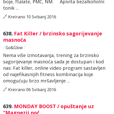
boje, ftalate, PMC, NM. Apivita bezalkoholni
tonik ...
Kreirano 10 Svibanj 2016
638.
Fat Killer / brzinsko sagorijevanje
masnoća
/
Go&Glow
/
Nema više izmotavanja, trening za brzinsko
sagorijevanje masnoća sada je dostupan i kod
nas: Fat killer, online video program sastavljen
od najefikasnijih fitness kombinacija koje
omogućuju brzo mršavljenje ...
Kreirano 06 Svibanj 2016
639.
MONDAY BOOST / opuštanje uz
"Magnezij noć