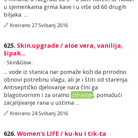
u sjemenkama grma kave i u više od 60 drugih
biljaka. ...
Kreirano 27 Svibanj 2016
625.
Skin.upgrade / aloe vera, vanilija,
šipak...
/
Skin&Glow
/
... vode iz stanica nar pomaže koži da prirodno
obnovi potrebnu vlagu, ali je i štiti od starenja.
Antiseptičko djelovanje nara čini ga
blagotvornim i za oralno
zdravlje
, pomažući
zacjeljivanje rana u ustima ...
Kreirano 24 Svibanj 2016
626.
Women's LIFE / ku-ku i tik-ta