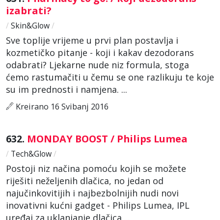
izabrati?
/
Skin&Glow
/
Sve toplije vrijeme u prvi plan postavlja i
kozmetičko pitanje - koji i kakav dezodorans
odabrati? Ljekarne nude niz formula, stoga
ćemo rastumačiti u čemu se one razlikuju te koje
su im prednosti i namjena. ...
Kreirano 16 Svibanj 2016
632.
MONDAY BOOST / Philips Lumea
/
Tech&Glow
/
Postoji niz načina pomoću kojih se možete
riješiti neželjenih dlačica, no jedan od
najučinkovitijih i najbezbolnijih nudi novi
inovativni kućni gadget - Philips Lumea, IPL
uređaj za uklanjanje dlačica ...