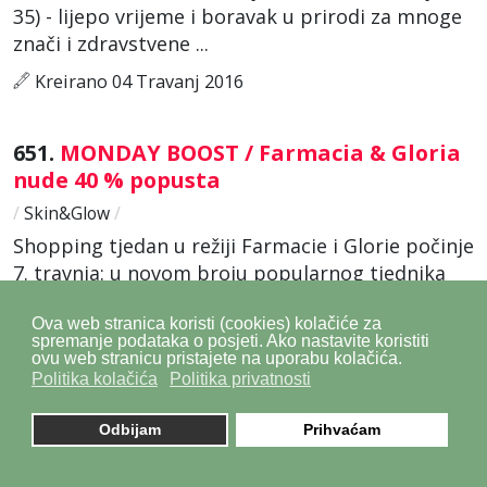
35) - lijepo vrijeme i boravak u prirodi za mnoge
znači i zdravstvene ...
Kreirano 04 Travanj 2016
651.
MONDAY BOOST / Farmacia & Gloria
nude 40 % popusta
/
Skin&Glow
/
Shopping tjedan u režiji Farmacie i Glorie počinje
7. travnja: u novom broju popularnog tjednika
pronaći ćete kupon s popustom na vrhunske
dermokozmetičke brendove te dodatke
Ova web stranica koristi (cookies) kolačiće za
spremanje podataka o posjeti. Ako nastavite koristiti
prehrani. Usput - ne zaboravite ...
ovu web stranicu pristajete na uporabu kolačića.
Politika kolačića
Politika privatnosti
Kreirano 04 Travanj 2016
Odbijam
Prihvaćam
652.
Pharmacy to go! / sinergijski anti-