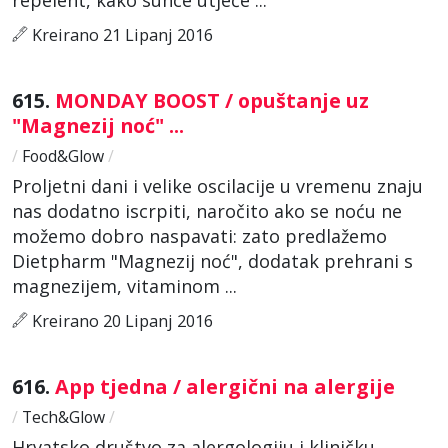
Kreirano 21 Lipanj 2016
615.
MONDAY BOOST / opuštanje uz
"Magnezij noć" ...
/
Food&Glow
/
Proljetni dani i velike oscilacije u vremenu znaju
nas dodatno iscrpiti, naročito ako se noću ne
možemo dobro naspavati: zato predlažemo
Dietpharm "Magnezij noć", dodatak prehrani s
magnezijem, vitaminom ...
Kreirano 20 Lipanj 2016
616.
App tjedna / alergični na alergije
/
Tech&Glow
/
Hrvatsko društvo za alergologiju i kliničku