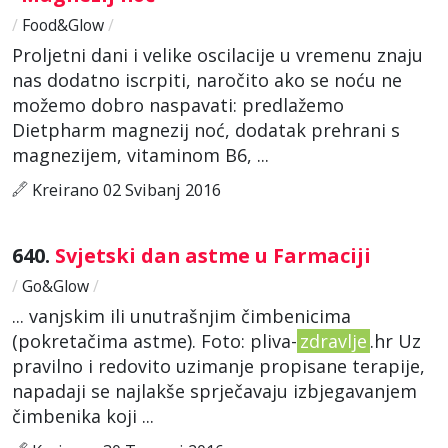
/
Food&Glow
/
Proljetni dani i velike oscilacije u vremenu znaju
nas dodatno iscrpiti, naročito ako se noću ne
možemo dobro naspavati: predlažemo
Dietpharm magnezij noć, dodatak prehrani s
magnezijem, vitaminom B6, ...
Kreirano 02 Svibanj 2016
640.
Svjetski dan astme u Farmaciji
/
Go&Glow
/
... vanjskim ili unutrašnjim čimbenicima
(pokretačima astme). Foto: pliva-
zdravlje
.hr Uz
pravilno i redovito uzimanje propisane terapije,
napadaji se najlakše sprječavaju izbjegavanjem
čimbenika koji ...