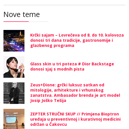
Nove teme
Krčki sajam – Lovrečeva od 8. do 10. kolovoza
donosi tri dana tradicije, gastronomije i
glazbenog programa
Glass skin u tri poteza # Dior Backstage
donosi sjaj s modnih pista
Zeus+Dione: grčki luksuz satkan od
mitologije, arhitekture i vrhunskog
zanatstva. Ambasador brenda je art model
Josip Joško Tešija
ZEPTER STRUČNI SKUP // Primjena Bioptron
uređaja u preventivnoj i kurativnoj medicini
održan u Čakovcu