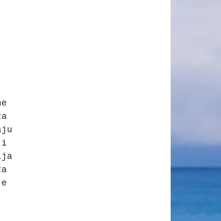
ne
za
aju
 i
ija
za
je