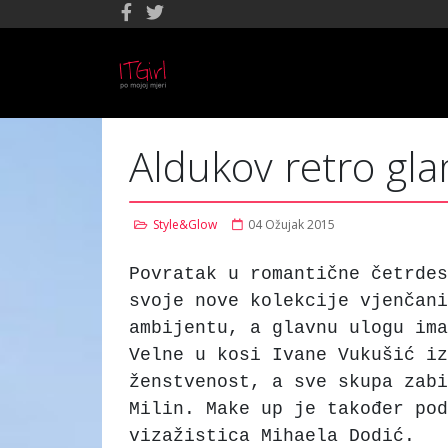
Aldukov retro gla
Style&Glow
04 Ožujak 2015
Povratak u romantične četrdes
svoje nove kolekcije vjenčan
ambijentu, a glavnu ulogu ima
Velne u kosi Ivane Vukušić iz
ženstvenost, a sve skupa zabi
Milin. Make up je također pod
vizažistica Mihaela Dodić.