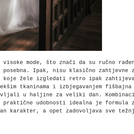
 visoke mode, što znači da su ručno rađe
 posebna. Ipak, nisu klasično zahtjevne 
 koje žele izgledati retro ipak zahtijev
ekšim tkaninama i izbjegavanjem fišbajna
vljali u haljine za veliki dan. Kombinac
 praktične udobnosti idealna je formula 
an karakter, a opet zadovoljava sve težn