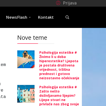
Prijava
e
NewsFlash
Kontakt
Nove teme
Psihologija estetike #
Živimo li u doba
hiperestetike? Ljepota
tem
je postala društvena
vrijednost, tržišna
prednost i gotovo
neizostavno očekivanje
u
Psihologija estetike #
re
Zašto nešto
doživljavamo lijepim?
ata
Lijepe stvari ne
privlače nas zbog svoje