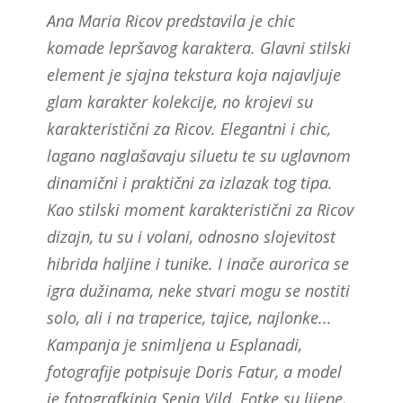
Ana Maria Ricov predstavila je chic
komade lepršavog karaktera. Glavni stilski
element je sjajna tekstura koja najavljuje
glam karakter kolekcije, no krojevi su
karakteristični za Ricov. Elegantni i chic,
lagano naglašavaju siluetu te su uglavnom
dinamični i praktični za izlazak tog tipa.
Kao stilski moment karakteristični za Ricov
dizajn, tu su i volani, odnosno slojevitost
hibrida haljine i tunike. I inače aurorica se
igra dužinama, neke stvari mogu se nostiti
solo, ali i na traperice, tajice, najlonke...
Kampanja je snimljena u Esplanadi,
fotografije potpisuje Doris Fatur, a model
je fotografkinja Senja Vild. Fotke su lijepe,