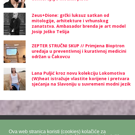
Zeus+Dione: grčki luksuz satkan od
mitologije, arhitekture i vrhunskog
zanatstva. Ambasador brenda je art model
Josip Joško Tešija
ZEPTER STRUČNI SKUP // Primjena Bioptron
uređaja u preventivnoj i kurativnoj medicini
održan u Čakovcu
Lana Puljić kroz novu kolekciju Lokomotiva
(W)heat istražuje vlastite korijene i pretvara
sjećanja na Slavoniju u suvremeni modni jezik
Ova web stranica koristi (cookies) kolačiće za