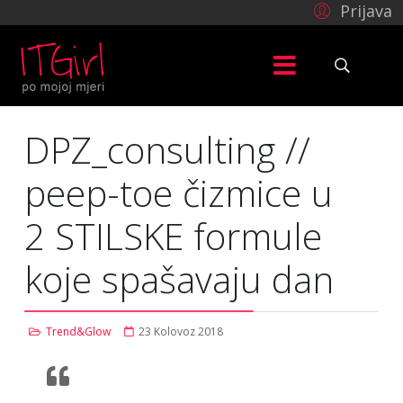
Prijava
DPZ_consulting //
peep-toe čizmice u
2 STILSKE formule
koje spašavaju dan
Trend&Glow
23 Kolovoz 2018