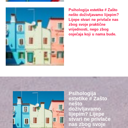
Psihologija estetike # Zašto
nešto doživljavamo lijepim?
Lijepe stvari ne privlače nas
zbog svoje praktične
vrijednosti, nego zbog
osjećaja koji u nama bude.
Psihologija
estetike # Zašto
nešto
doživljavamo
lijepim? Lijepe
stvari ne privlače
nas zbog svoje