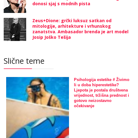
donosi sjaj s modnih pista
Zeus+Dione: grčki luksuz satkan od
mitologije, arhitekture i vrhunskog
zanatstva. Ambasador brenda je art model
Josip Joško Tešija
Slične teme
Psihologija estetike # Živimo
li u doba hiperestetike?
Ljepota je postala društvena
vrijednost, tržišna prednost i
gotovo neizostavno
očekivanje