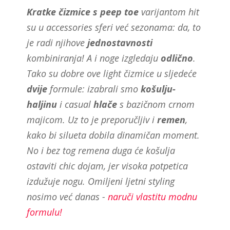
Kratke čizmice s peep toe
varijantom hit
su u accessories sferi već sezonama: da, to
je radi njihove
jednostavnosti
kombiniranja! A i noge izgledaju
odlično
.
Tako su dobre ove light čizmice u sljedeće
dvije
formule: izabrali smo
košulju-
haljinu
i casual
hlače
s bazičnom crnom
majicom. Uz to je preporučljiv i
remen
,
kako bi silueta dobila dinamičan moment.
No i bez tog remena duga će košulja
ostaviti chic dojam, jer visoka potpetica
izdužuje nogu. Omiljeni ljetni styling
nosimo već danas -
naruči vlastitu modnu
formulu!