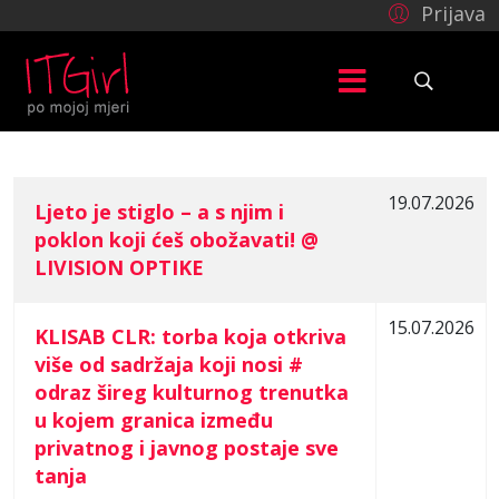
Prijava
19.07.2026
Ljeto je stiglo – a s njim i
poklon koji ćeš obožavati! @
COM_CONTENT_ARTICLES_TABLE_CAPTION
LIVISION OPTIKE
15.07.2026
KLISAB CLR: torba koja otkriva
više od sadržaja koji nosi #
odraz šireg kulturnog trenutka
u kojem granica između
privatnog i javnog postaje sve
tanja