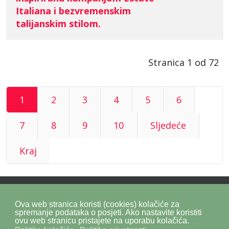
Italiana i bezvremenskim
talijanskim stilom.
Stranica 1 od 72
1
2
3
4
5
6
7
8
9
10
Sljedeće
Kraj
Ova web stranica koristi (cookies) kolačiće za
Politika privatnosti
Politika kolačića
SiteMap
spremanje podataka o posjeti. Ako nastavite koristiti
ovu web stranicu pristajete na uporabu kolačića.