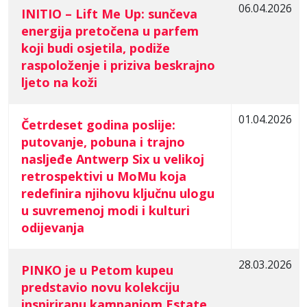
06.04.2026
INITIO – Lift Me Up: sunčeva
energija pretočena u parfem
koji budi osjetila, podiže
raspoloženje i priziva beskrajno
ljeto na koži
01.04.2026
Četrdeset godina poslije:
putovanje, pobuna i trajno
nasljeđe Antwerp Six u velikoj
retrospektivi u MoMu koja
redefinira njihovu ključnu ulogu
u suvremenoj modi i kulturi
odijevanja
28.03.2026
PINKO je u Petom kupeu
predstavio novu kolekciju
inspiriranu kampanjom Estate