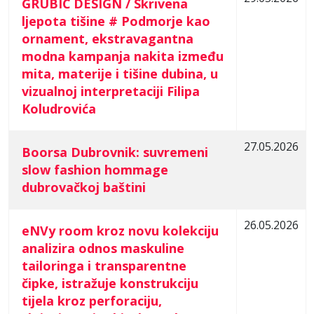
GRUBIĆ DESIGN / Skrivena
ljepota tišine # Podmorje kao
ornament, ekstravagantna
modna kampanja nakita između
mita, materije i tišine dubina, u
vizualnoj interpretaciji Filipa
Koludrovića
27.05.2026
Boorsa Dubrovnik: suvremeni
slow fashion hommage
dubrovačkoj baštini
26.05.2026
eNVy room kroz novu kolekciju
analizira odnos maskuline
tailoringa i transparentne
čipke, istražuje konstrukciju
tijela kroz perforaciju,