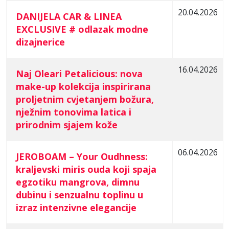
20.04.2026
DANIJELA CAR & LINEA
EXCLUSIVE # odlazak modne
dizajnerice
16.04.2026
Naj Oleari Petalicious: nova
make-up kolekcija inspirirana
proljetnim cvjetanjem božura,
nježnim tonovima latica i
prirodnim sjajem kože
06.04.2026
JEROBOAM – Your Oudhness:
kraljevski miris ouda koji spaja
egzotiku mangrova, dimnu
dubinu i senzualnu toplinu u
izraz intenzivne elegancije