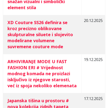
snažan vizualni i simbolički
element stila
20.12.2025
XD Couture SS26 definira se
kroz precizno oblikovane
skulpturalne siluete i slojevito
modelirane volumene
suvremene couture mode
19.12.2025
ARHIVIRANJE MODE U FAST
FASHION ERI # Vrijednost
modnog komada ne proizlazi
isključivo iz njegove starosti,
već iz spoja nekoliko elemenata
17.12.2025
Japanska tišina u prostoru #
nova kolekcija zidnih tapeta