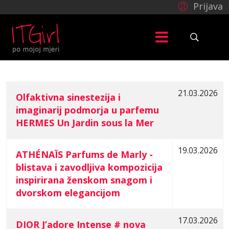
Prijava
21.03.2026
Olfaktivna sinestezija i
imaginarij podmorja u parfemu
COM_CONTENT_ARTICLES_TABLE_CAPTION
HERMES Un Jardin sous la Mer
19.03.2026
ATHÉNAÏS Parfums de Marly -
blistava i zavodljiva kompozicija
inspirirana ženskom snagom i
dvorskom elegancijom
17.03.2026
DIOR J’adore Intense # nova