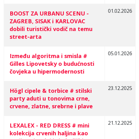
01.02.2026
BOOST ZA URBANU SCENU -
ZAGREB, SISAK i KARLOVAC
dobili turistički vodič na temu
street-arta
05.01.2026
Između algoritma i smisla #
Gilles Lipovetsky o budućnosti
čovjeka u hipermodernosti
23.12.2025
Högl cipele & torbice # stilski
party aduti u tonovima crne,
crvene, zlatne, srebrne i plave
21.12.2025
LEXALEX - RED DRESS # mini
kolekcija crvenih haljina kao