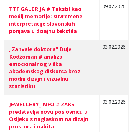
09.02.2026
TTF GALERIJA # Tekstil kao
medij memorije: suvremene
interpretacije slavonskih
ponjava u dizajnu tekstila
03.02.2026
„Zahvale doktora“ Duje
Kodžoman # analiza
emocionalnog viška
akademskog diskursa kroz
modni dizajn i vizualnu
statistiku
03.02.2026
JEWELLERY_INFO # ZAKS
predstavlja novu poslovnicu u
Osijeku s naglaskom na dizajn
prostora i nakita