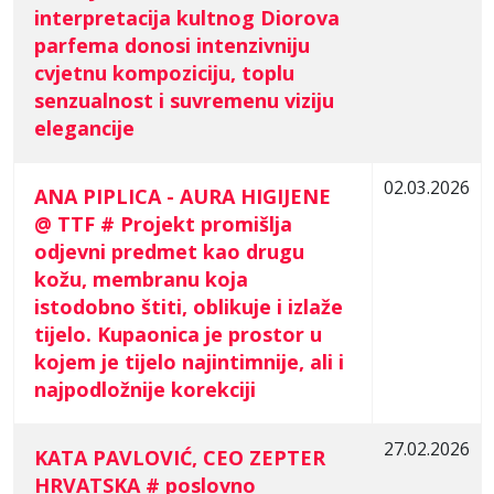
interpretacija kultnog Diorova
parfema donosi intenzivniju
cvjetnu kompoziciju, toplu
senzualnost i suvremenu viziju
elegancije
02.03.2026
ANA PIPLICA - AURA HIGIJENE
@ TTF # Projekt promišlja
odjevni predmet kao drugu
kožu, membranu koja
istodobno štiti, oblikuje i izlaže
tijelo. Kupaonica je prostor u
kojem je tijelo najintimnije, ali i
najpodložnije korekciji
27.02.2026
KATA PAVLOVIĆ, CEO ZEPTER
HRVATSKA # poslovno