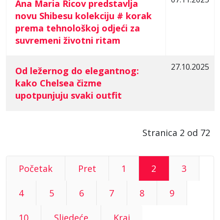
Ana Maria Ricov predstavlja
novu Shibesu kolekciju # korak
prema tehnološkoj odjeći za
suvremeni životni ritam
27.10.2025
Od ležernog do elegantnog:
kako Chelsea čizme
upotpunjuju svaki outfit
Stranica 2 od 72
Početak
Pret
1
2
3
4
5
6
7
8
9
10
Sljedeće
Kraj