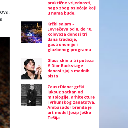
praktične vrijednosti,
nego zbog osjećaja koji
ova.
u nama bude.
a
Krčki sajam –
Lovrečeva od 8. do 10.
kolovoza donosi tri
dana tradicije,
gastronomije i
glazbenog programa
Glass skin u tri poteza
# Dior Backstage
donosi sjaj s modnih
pista
Zeus+Dione: grčki
luksuz satkan od
mitologije, arhitekture
i vrhunskog zanatstva.
Ambasador brenda je
art model Josip Joško
Tešija