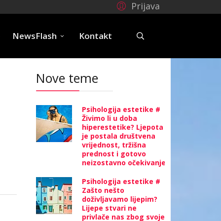
Prijava
e
NewsFlash
Kontakt
Nove teme
Psihologija estetike #
Živimo li u doba
hiperestetike? Ljepota
je postala društvena
vrijednost, tržišna
prednost i gotovo
neizostavno očekivanje
Psihologija estetike #
Zašto nešto
doživljavamo lijepim?
Lijepe stvari ne
privlače nas zbog svoje