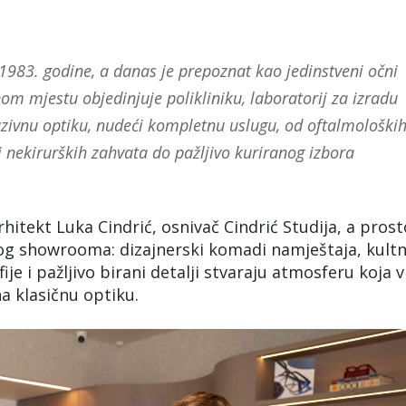
 1983. godine, a danas je prepoznat kao jedinstveni očni
om mjestu objedinjuje polikliniku, laboratorij za izradu
luzivnu optiku, nudeći kompletnu uslugu, od oftalmološki
i nekirurških zahvata do pažljivo kuriranog izbora
rhitekt Luka Cindrić, osnivač Cindrić Studija, a prost
og showrooma: dizajnerski komadi namještaja, kult
je i pažljivo birani detalji stvaraju atmosferu koja v
a klasičnu optiku.