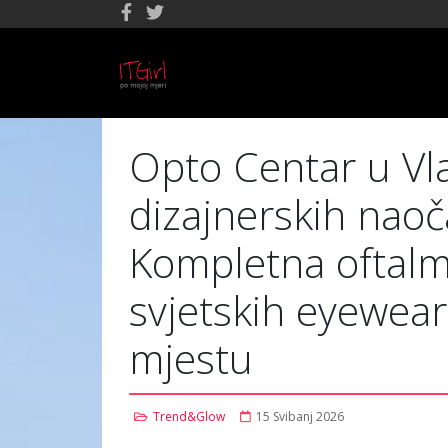
Opto Centar u Vla
dizajnerskih nao
Kompletna oftalmo
svjetskih eyewea
mjestu
Trend&Glow
15 Svibanj 2026