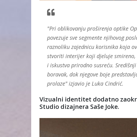
"Pri oblikovanju proširenja optike Op
povezuje sve segmente njihovog poslova
raznoliku zajednicu korisnika koja ovd
stvoriti interijer koji djeluje smireno
i iskustva prirodno susreću. Središnji
boravak, dok njegove boje predstavlja
prolaze" izjavio je Luka Cindrić.
Vizualni identitet dodatno zaokr
Studio dizajnera Saše Joke.