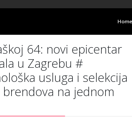
Hom
škoj 64: novi epicentar
čala u Zagrebu #
loška usluga i selekcija
r brendova na jednom