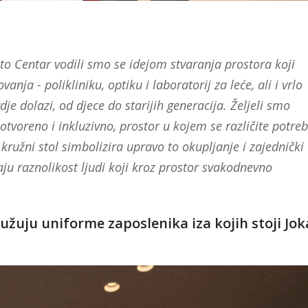
to Centar vodili smo se idejom stvaranja prostora koji
nja - polikliniku, optiku i laboratorij za leće, ali i vrlo
je dolazi, od djece do starijih generacija. Željeli smo
, otvoreno i inkluzivno, prostor u kojem se različite potre
 kružni stol simbolizira upravo to okupljanje i zajednički
ju raznolikost ljudi koji kroz prostor svakodnevno
užuju uniforme zaposlenika iza kojih stoji Jok