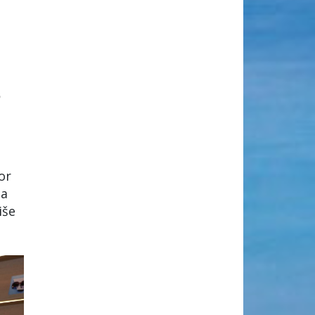
h
or
na
iše