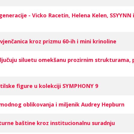
generacije - Vicko Racetin, Helena Kelen, SSYYNN 
jenčanica kroz prizmu 60-ih i mini krinoline
ljučuju siluetu omekšanu prozirnim strukturama, p
tilske figure u kolekciji SYMPHONY 9
odnog oblikovanja i miljenik Audrey Hepburn
lturne baštine kroz institucionalnu suradnju