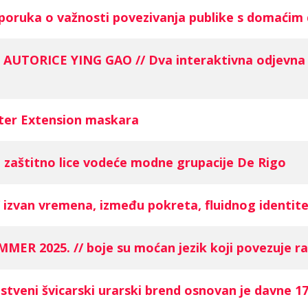
oruka o važnosti povezivanja publike s domaćim 
TORICE YING GAO // Dva interaktivna odjevna p
tter Extension maskara
 zaštitno lice vodeće modne grupacije De Rigo
izvan vremena, između pokreta, fluidnog identitet
2025. // boje su moćan jezik koji povezuje razl
eni švicarski urarski brend osnovan je davne 17