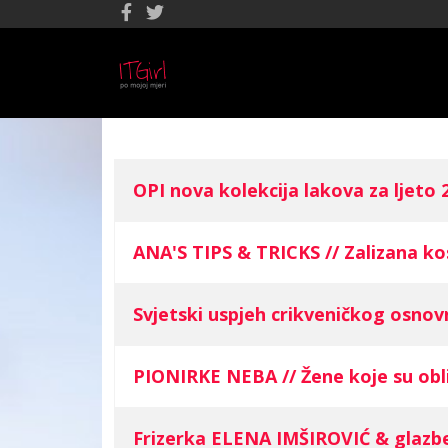
OPI nova kolekcija lakova za ljeto 2
COM_CONTENT_ARTICLES_TABLE_CAP
ANA'S TIPS & TRICKS // Zalizana k
Svjetski uspjeh crikveničkog osno
PIONIRKE NEBA // Žene koje su obli
Frizerka ELENA IMŠIROVIĆ & glazb