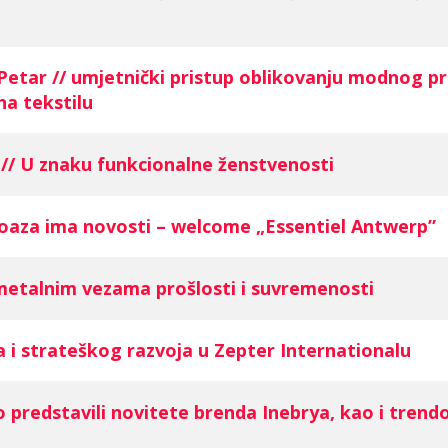
 Petar // umjetnički pristup oblikovanju modnog p
na tekstilu
 // U znaku funkcionalne ženstvenosti
oaza ima novosti – welcome „Essentiel Antwerp”
 metalnim vezama prošlosti i suvremenosti
ja i strateškog razvoja u Zepter Internationalu
 predstavili novitete brenda Inebrya, kao i trendov