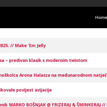
Hom
025. // Make ‘Em Jelly
TION
osa – predivan klasik s modernim twistom
vnoškolca Arona Halasza na međunarodnom natječa
kovale povijest avijacije
enik MARKO BOŠNJAK @ FRIZERAJ & ŠMINKERAJ // n