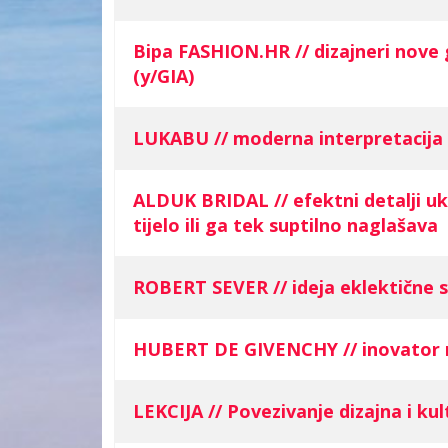
Bipa FASHION.HR // dizajneri nove 
(y/GIA)
LUKABU // moderna interpretacija v
ALDUK BRIDAL // efektni detalji uk
tijelo ili ga tek suptilno naglašava
ROBERT SEVER // ideja eklektične s
HUBERT DE GIVENCHY // inovator m
LEKCIJA // Povezivanje dizajna i ku