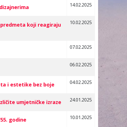
14.02.2025
dizajnerima
10.02.2025
redmeta koji reagiraju
07.02.2025
06.02.2025
04.02.2025
a i estetike bez boje
24.01.2025
ičite umjetničke izraze
10.01.2025
55. godine