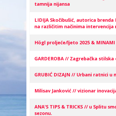
tamnija nijansa
LIDIJA Skočibušić, autorica brenda
na različitim načinima intervencija 
Högl proljeće/ljeto 2025 & MINAMI
GARDEROBA // Zagrebačka stilska 
GRUBIĆ DIZAJN // Urbani ratnici u
Milisav Janković // vizionar inovaci
ANA'S TIPS & TRICKS // u Splitu smo
sezonu.