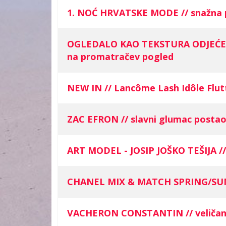
1. NOĆ HRVATSKE MODE // snažna p
OGLEDALO KAO TEKSTURA ODJEĆE AU
na promatračev pogled
NEW IN // Lancôme Lash Idôle Flu
ZAC EFRON // slavni glumac postao
ART MODEL - JOSIP JOŠKO TEŠIJA // 
CHANEL MIX & MATCH SPRING/SUMMER 
VACHERON CONSTANTIN // veličanstv