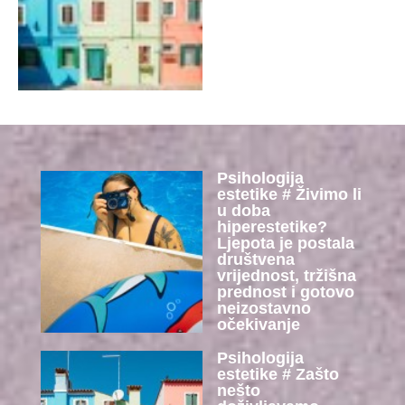
Psihologija
estetike # Živimo li
u doba
hiperestetike?
Ljepota je postala
društvena
vrijednost, tržišna
prednost i gotovo
neizostavno
očekivanje
Psihologija
estetike # Zašto
nešto