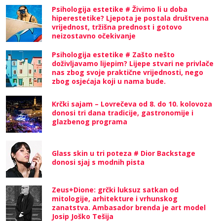
Psihologija estetike # Živimo li u doba
hiperestetike? Ljepota je postala društvena
vrijednost, tržišna prednost i gotovo
neizostavno očekivanje
Psihologija estetike # Zašto nešto
doživljavamo lijepim? Lijepe stvari ne privlače
nas zbog svoje praktične vrijednosti, nego
zbog osjećaja koji u nama bude.
Krčki sajam – Lovrečeva od 8. do 10. kolovoza
donosi tri dana tradicije, gastronomije i
glazbenog programa
Glass skin u tri poteza # Dior Backstage
donosi sjaj s modnih pista
Zeus+Dione: grčki luksuz satkan od
mitologije, arhitekture i vrhunskog
zanatstva. Ambasador brenda je art model
Josip Joško Tešija