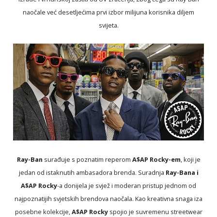
naočale već desetljećima prvi izbor milijuna korisnika diljem
svijeta.
Ray-Ban
surađuje s poznatim reperom
A$AP Rocky-em
, koji je
jedan od istaknutih ambasadora brenda. Suradnja
Ray-Bana i
A$AP Rocky
-a donijela je svjež i moderan pristup jednom od
najpoznatijih svjetskih brendova naočala. Kao kreativna snaga iza
posebne kolekcije,
A$AP Rocky
spojio je suvremenu streetwear