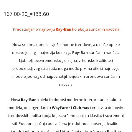
167,00-20_=133,60
Predstavljamo najnoviju
Ray-Ban
kolekciju sunčanih naočala
Nova sezona donosi svježe modne trendove, a u naše optike
upravo je stigla najnovija kolekcija
Ray-Ban
sunčanih naočala.
Ljubitelji bezvremenskog dizajna, vrhunske kvalitete i
prepoznatljivog stila sada mogu među prvima otkriti najnovije
modele jednog od najpoznatijih svjetskih brendova sunčanih
naočala.
Nova
Ray-Ban
kolekcija donosi moderne interpretacije kultnih
modela, od legendarnih
Wayfarer
i
Clubmaster
okvira do novih
trendovskih oblika i boja koji savršeno spajaju klasiku i suvremeni
stil. Posebna pažnja posvećena je udobnosti nošenja, kvaliteti
izrade i vrhunskoj zaštiti od UV zračenja, zbog čega su Ray-Ban