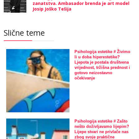
zanatstva. Ambasador brenda je art model
Josip Joško Tešija
Slične teme
Psihologija estetike # Živimo
li u doba hiperestetike?
Ljepota je postala društvena
vrijednost, tržišna prednost i
gotovo neizostavno
očekivanje
Psihologija estetike # Zašto
nešto doživljavamo lijepim?
Lijepe stvari ne privlače nas
zbog svoje praktične