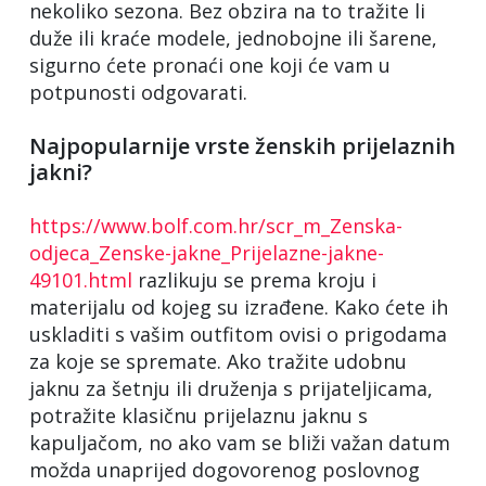
nekoliko sezona. Bez obzira na to tražite li
duže ili kraće modele, jednobojne ili šarene,
sigurno ćete pronaći one koji će vam u
potpunosti odgovarati.
Najpopularnije vrste ženskih prijelaznih
jakni?
https://www.bolf.com.hr/scr_m_Zenska-
odjeca_Zenske-jakne_Prijelazne-jakne-
49101.html
razlikuju se prema kroju i
materijalu od kojeg su izrađene. Kako ćete ih
uskladiti s vašim outfitom ovisi o prigodama
za koje se spremate. Ako tražite udobnu
jaknu za šetnju ili druženja s prijateljicama,
potražite klasičnu prijelaznu jaknu s
kapuljačom, no ako vam se bliži važan datum
možda unaprijed dogovorenog poslovnog