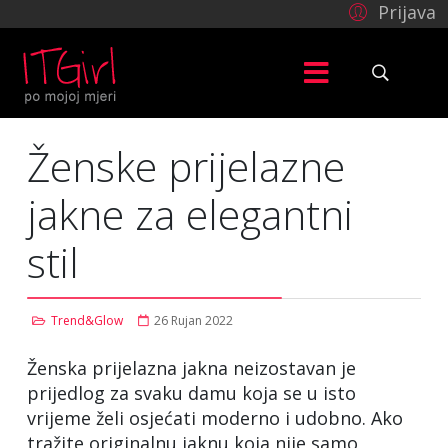
Prijava
Ženske prijelazne
jakne za elegantni
stil
Trend&Glow
26 Rujan 2022
Ženska prijelazna jakna neizostavan je
prijedlog za svaku damu koja se u isto
vrijeme želi osjećati moderno i udobno. Ako
tražite originalnu jaknu koja nije samo