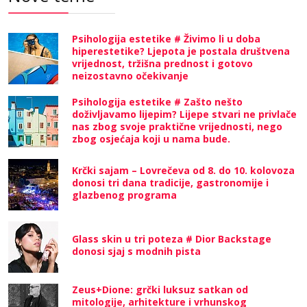
Psihologija estetike # Živimo li u doba
hiperestetike? Ljepota je postala društvena
vrijednost, tržišna prednost i gotovo
neizostavno očekivanje
Psihologija estetike # Zašto nešto
doživljavamo lijepim? Lijepe stvari ne privlače
nas zbog svoje praktične vrijednosti, nego
zbog osjećaja koji u nama bude.
Krčki sajam – Lovrečeva od 8. do 10. kolovoza
donosi tri dana tradicije, gastronomije i
glazbenog programa
Glass skin u tri poteza # Dior Backstage
donosi sjaj s modnih pista
Zeus+Dione: grčki luksuz satkan od
mitologije, arhitekture i vrhunskog