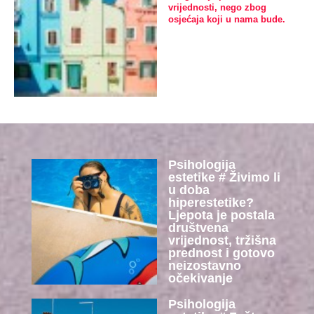
vrijednosti, nego zbog
osjećaja koji u nama bude.
Psihologija
estetike # Živimo li
u doba
hiperestetike?
Ljepota je postala
društvena
vrijednost, tržišna
prednost i gotovo
neizostavno
očekivanje
Psihologija