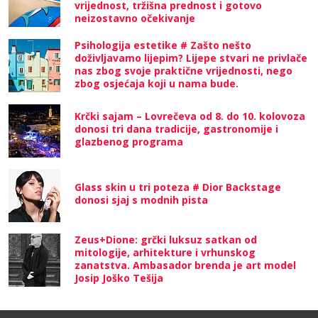
vrijednost, tržišna prednost i gotovo
neizostavno očekivanje
Psihologija estetike # Zašto nešto
doživljavamo lijepim? Lijepe stvari ne privlače
nas zbog svoje praktične vrijednosti, nego
zbog osjećaja koji u nama bude.
Krčki sajam – Lovrečeva od 8. do 10. kolovoza
donosi tri dana tradicije, gastronomije i
glazbenog programa
Glass skin u tri poteza # Dior Backstage
donosi sjaj s modnih pista
Zeus+Dione: grčki luksuz satkan od
mitologije, arhitekture i vrhunskog
zanatstva. Ambasador brenda je art model
Josip Joško Tešija