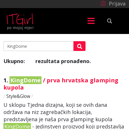
Prijava
Ukupno:
rezultata pronađeno.
2
1.
KingDome
/ prva hrvatska glamping
kupola
/
Style&Glow
/
U sklopu Tjedna dizajna, koji se ovih dana
održava na niz zagrebačkih lokacija,
predstavljena je naša prva glamping kupola
KingDome
- jedinstven proizvod koji predstavlja