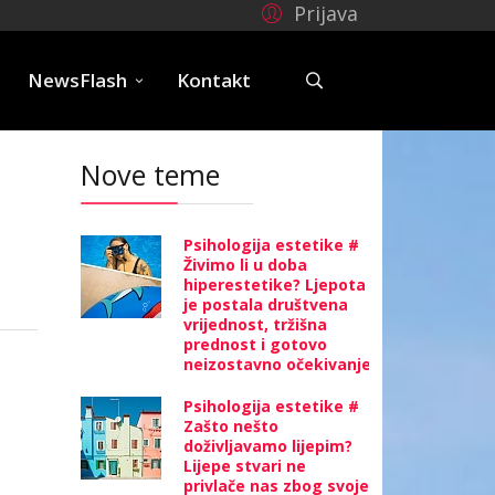
Prijava
e
NewsFlash
Kontakt
Nove teme
Psihologija estetike #
Živimo li u doba
hiperestetike? Ljepota
je postala društvena
vrijednost, tržišna
prednost i gotovo
neizostavno očekivanje
Psihologija estetike #
Zašto nešto
doživljavamo lijepim?
Lijepe stvari ne
privlače nas zbog svoje