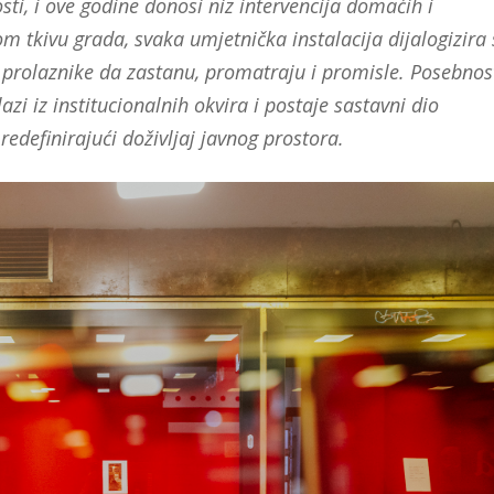
ti, i ove godine donosi niz intervencija domaćih i
tkivu grada, svaka umjetnička instalacija dijalogizira 
 prolaznike da zastanu, promatraju i promisle. Posebnos
azi iz institucionalnih okvira i postaje sastavni dio
redefinirajući doživljaj javnog prostora.