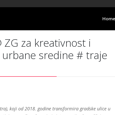
Hom
ZG za kreativnost i
 urbane sredine # traje
tra), koji od 2018. godine transformira gradske ulice u