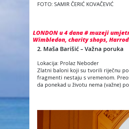
FOTO: SAMIR ČERIĆ KOVAČEVIĆ
LONDON u 4 dana # muzeji umjetno
Wimbledon, charity shops, Harrods
2. Maša Barišić – Važna poruka
Lokacija: Prolaz Neboder
Zlatni baloni koji su tvorili riječnu p
fragmenti nestaju s vremenom. Preos
da ponekad u životu nema (važne) po