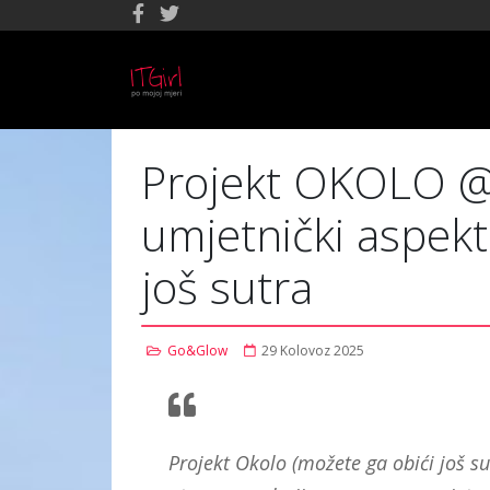
Projekt OKOLO @ 
umjetnički aspekt
još sutra
Go&Glow
29 Kolovoz 2025
Projekt Okolo (možete ga obići još su