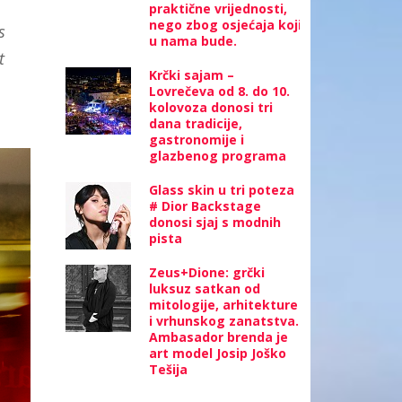
praktične vrijednosti,
nego zbog osjećaja koji
s
u nama bude.
t
Krčki sajam –
Lovrečeva od 8. do 10.
kolovoza donosi tri
dana tradicije,
gastronomije i
glazbenog programa
Glass skin u tri poteza
# Dior Backstage
donosi sjaj s modnih
pista
Zeus+Dione: grčki
luksuz satkan od
mitologije, arhitekture
i vrhunskog zanatstva.
Ambasador brenda je
art model Josip Joško
Tešija