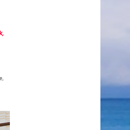
k,
e,