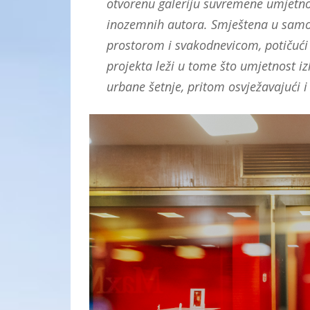
otvorenu galeriju suvremene umjetnos
inozemnih autora. Smještena u samom 
prostorom i svakodnevicom, potičući
projekta leži u tome što umjetnost izl
urbane šetnje, pritom osvježavajući i 