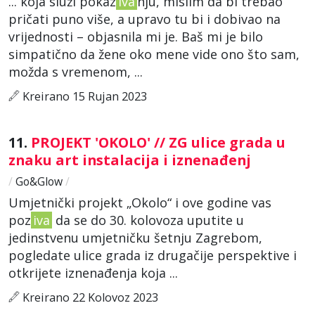
... koja služi pokaz
iva
nju, mislim da bi trebao
pričati puno više, a upravo tu bi i dobivao na
vrijednosti – objasnila mi je. Baš mi je bilo
simpatično da žene oko mene vide ono što sam,
možda s vremenom, ...
Kreirano 15 Rujan 2023
11.
PROJEKT 'OKOLO' // ZG ulice grada u
znaku art instalacija i iznenađenj
/
Go&Glow
/
Umjetnički projekt „Okolo“ i ove godine vas
poz
iva
da se do 30. kolovoza uputite u
jedinstvenu umjetničku šetnju Zagrebom,
pogledate ulice grada iz drugačije perspektive i
otkrijete iznenađenja koja ...
Kreirano 22 Kolovoz 2023