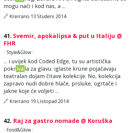
mogu naći i kod nas, a ...
Kreirano 13 Studeni 2014
41.
Svemir, apokalipsa & put u Italiju @
FHR
/
Style&Glow
/
... i uvijek kod Coded Edge, tu su artistička
pokr
iva
la za glavu: iglaste krune pojačavaju
teatralan dojam čitave kolekcije. No, kolekcija
zapravo nudi dobre hlače, prsluke, ogrtače i
jakne koje će voljeti ...
Kreirano 19 Listopad 2014
42.
Raj za gastro nomade @ Koruška
/
Food&Glow
/