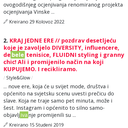
ovogodišnjeg ocjenjivanja renomiranog projekta
ocjenjivanja Vinske ...
Kreirano 29 Kolovoz 2022
2.
KRAJ JEDNE ERE // pozdrav desetljeću
koje je zavoljelo DIVERSITY, influencere,
de
bele
tenisice, FLUIDNI styling i granny
chic! Ali i promijenilo način na koji
KUPUJEMO. I recikliramo.
/
Style&Glow
/
... nove ere, koja će u svijet mode, društva i
općenito na svjetsku scenu uvesti prečicu do
slave. Koja ne traje samo pet minuta, može i
šest. Instagram i općenito to silno samo-
objavlj
iva
nje promijenili su ...
Kreirano 15 Studeni 2019