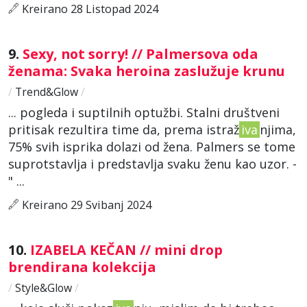
Kreirano 28 Listopad 2024
9.
Sexy, not sorry! // Palmersova oda
ženama: Svaka heroina zaslužuje krunu
/
Trend&Glow
/
... pogleda i suptilnih optužbi. Stalni društveni
pritisak rezultira time da, prema istraž
iva
njima,
75% svih isprika dolazi od žena. Palmers se tome
suprotstavlja i predstavlja svaku ženu kao uzor. -
" ...
Kreirano 29 Svibanj 2024
10.
IZABELA KEČAN // mini drop
brendirana kolekcija
/
Style&Glow
/