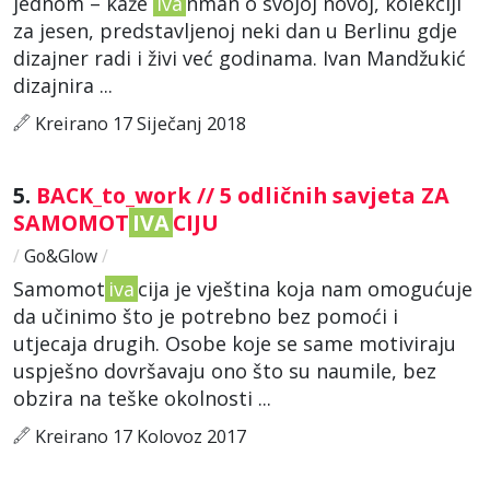
jednom – kaže
Iva
nman o svojoj novoj, kolekciji
za jesen, predstavljenoj neki dan u Berlinu gdje
dizajner radi i živi već godinama. Ivan Mandžukić
dizajnira ...
Kreirano 17 Siječanj 2018
5.
BACK_to_work // 5 odličnih savjeta ZA
SAMOMOT
IVA
CIJU
/
Go&Glow
/
Samomot
iva
cija je vještina koja nam omogućuje
da učinimo što je potrebno bez pomoći i
utjecaja drugih. Osobe koje se same motiviraju
uspješno dovršavaju ono što su naumile, bez
obzira na teške okolnosti ...
Kreirano 17 Kolovoz 2017