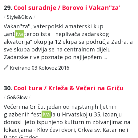
29.
Cool suradnje / Borovo i Vakan''za'
/
Style&Glow
/
Vakan''za'', vaterpolski amaterski kup
„ant
iva
terpolista i neplivača zadarskog
akvatorija“ okuplja 12 ekipa sa područja Zadra, a
sve skupa odvija se na centralnom dijelu
Zadarske rive poznate po najljepšem ...
Kreirano 03 Kolovoz 2016
30.
Cool tura / Krleža & Večeri na Griču
/
Go&Glow
/
Večeri na Griču, jedan od najstarijih ljetnih
glazbenih fest
iva
la u Hrvatskoj u 35. izdanju
donosi ljeto ispunjeno kulturnim zbivanjima: na
lokacijama - Klovićevi dvori, Crkva sv. Katarine i
Plato Gradec ...