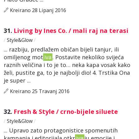
Kreirano 28 Lipanj 2016
31.
Living by Ines Co. / mali raj na terasi
/
Style&Glow
/
... razbiju, predlažem običan bijeli tanjur, ili
omiljenog mot
iva
. Postavite nekoliko svijeća
raznih veličina i to je to… neka kapa vosak kako
želi, pustite ga, to je najbolji dio! 4. Trstika Ona
je super ...
Kreirano 25 Travanj 2016
32.
Fresh & Style / crno-bijele siluete
/
Style&Glow
/
... Upravo zato protagonistice spomenutih
kampanja i editorijala otkr
iva
ju emocije i