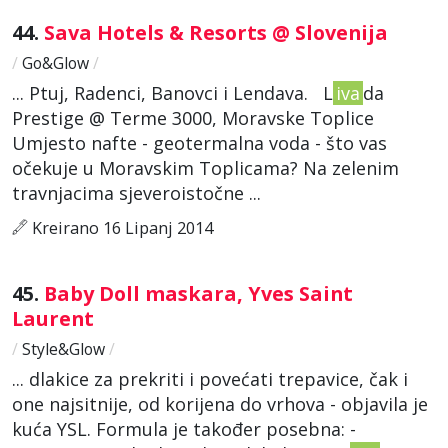
44.
Sava Hotels & Resorts @ Slovenija
/
Go&Glow
/
... Ptuj, Radenci, Banovci i Lendava. L
iva
da
Prestige @ Terme 3000, Moravske Toplice
Umjesto nafte - geotermalna voda - što vas
očekuje u Moravskim Toplicama? Na zelenim
travnjacima sjeveroistočne ...
Kreirano 16 Lipanj 2014
45.
Baby Doll maskara, Yves Saint
Laurent
/
Style&Glow
/
... dlakice za prekriti i povećati trepavice, čak i
one najsitnije, od korijena do vrhova - objavila je
kuća YSL. Formula je također posebna: -