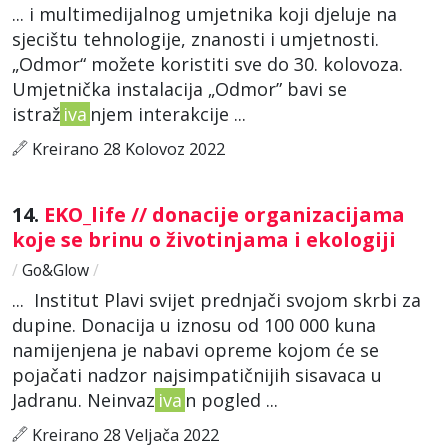
... i multimedijalnog umjetnika koji djeluje na
sjecištu tehnologije, znanosti i umjetnosti.
„Odmor“ možete koristiti sve do 30. kolovoza.
Umjetnička instalacija „Odmor” bavi se
istraž
iva
njem interakcije ...
Kreirano 28 Kolovoz 2022
14.
EKO_life // donacije organizacijama
koje se brinu o životinjama i ekologiji
/
Go&Glow
/
... Institut Plavi svijet prednjači svojom skrbi za
dupine. Donacija u iznosu od 100 000 kuna
namijenjena je nabavi opreme kojom će se
pojačati nadzor najsimpatičnijih sisavaca u
Jadranu. Neinvaz
iva
n pogled ...
Kreirano 28 Veljača 2022