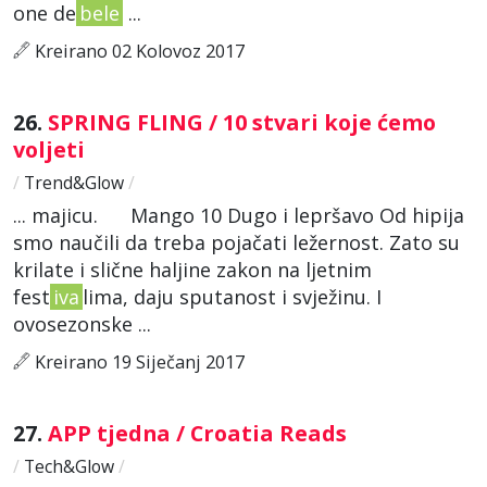
one de
bele
...
Kreirano 02 Kolovoz 2017
26.
SPRING FLING / 10 stvari koje ćemo
voljeti
/
Trend&Glow
/
... majicu. Mango 10 Dugo i lepršavo Od hipija
smo naučili da treba pojačati ležernost. Zato su
krilate i slične haljine zakon na ljetnim
fest
iva
lima, daju sputanost i svježinu. I
ovosezonske ...
Kreirano 19 Siječanj 2017
27.
APP tjedna / Croatia Reads
/
Tech&Glow
/