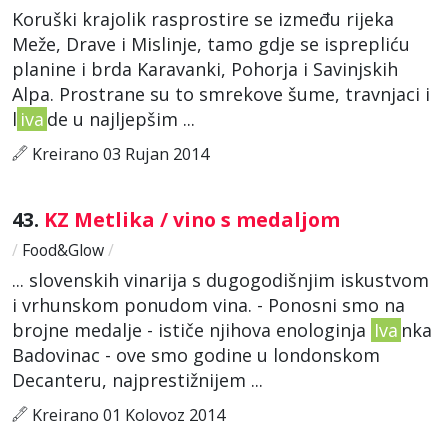
Koruški krajolik rasprostire se između rijeka
Meže, Drave i Mislinje, tamo gdje se isprepliću
planine i brda Karavanki, Pohorja i Savinjskih
Alpa. Prostrane su to smrekove šume, travnjaci i
l
iva
de u najljepšim ...
Kreirano 03 Rujan 2014
43.
KZ Metlika / vino s medaljom
/
Food&Glow
/
... slovenskih vinarija s dugogodišnjim iskustvom
i vrhunskom ponudom vina. - Ponosni smo na
brojne medalje - ističe njihova enologinja
Iva
nka
Badovinac - ove smo godine u londonskom
Decanteru, najprestižnijem ...
Kreirano 01 Kolovoz 2014