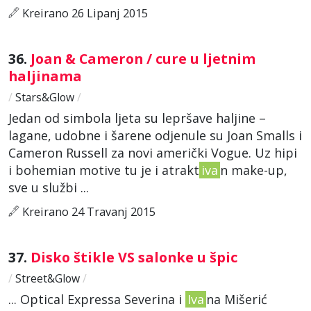
Kreirano 26 Lipanj 2015
36.
Joan & Cameron / cure u ljetnim
haljinama
/
Stars&Glow
/
Jedan od simbola ljeta su lepršave haljine –
lagane, udobne i šarene odjenule su Joan Smalls i
Cameron Russell za novi američki Vogue. Uz hipi
i bohemian motive tu je i atrakt
iva
n make-up,
sve u službi ...
Kreirano 24 Travanj 2015
37.
Disko štikle VS salonke u špic
/
Street&Glow
/
... Optical Expressa Severina i
Iva
na Mišerić