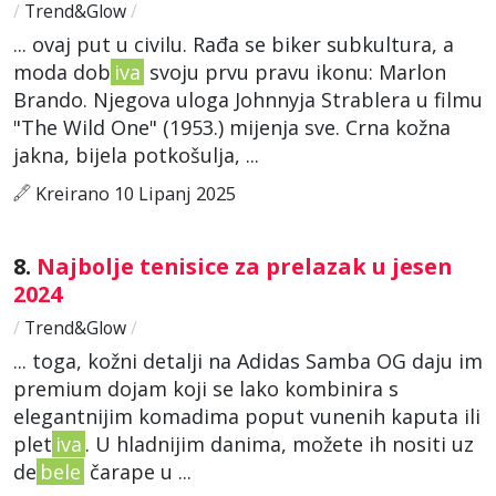
/
Trend&Glow
/
... ovaj put u civilu. Rađa se biker subkultura, a
moda dob
iva
svoju prvu pravu ikonu: Marlon
Brando. Njegova uloga Johnnyja Strablera u filmu
"The Wild One" (1953.) mijenja sve. Crna kožna
jakna, bijela potkošulja, ...
Kreirano 10 Lipanj 2025
8.
Najbolje tenisice za prelazak u jesen
2024
/
Trend&Glow
/
... toga, kožni detalji na Adidas Samba OG daju im
premium dojam koji se lako kombinira s
elegantnijim komadima poput vunenih kaputa ili
plet
iva
. U hladnijim danima, možete ih nositi uz
de
bele
čarape u ...