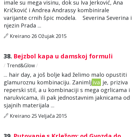
imale su mega visinu, dok su Iva Jerković, Ana
Kričković i Andrea Andrassy kombinirale
varijante crnih špic modela. Severina Severina i
njezin Prada ...
Kreirano 26 Ožujak 2015
38.
Bejzbol kapa u damskoj formuli
/
Trend&Glow
/
... hair day, a još bolje kad želimo malo opustiti
glamuroznu kombinaciju. Zanimlj
iva
je, priziva
reperski stil, a u kombinaciji s mega ogrlicama i
narukvicama, ili pak jednostavnim jaknicama od
sjajnih materijala ...
Kreirano 25 Veljača 2015
39.
Putovanje s Krležom: od Gvozda do