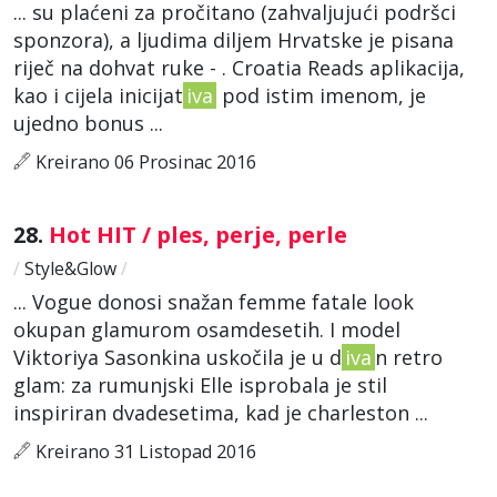
... su plaćeni za pročitano (zahvaljujući podršci
sponzora), a ljudima diljem Hrvatske je pisana
riječ na dohvat ruke - . Croatia Reads aplikacija,
kao i cijela inicijat
iva
pod istim imenom, je
ujedno bonus ...
Kreirano 06 Prosinac 2016
28.
Hot HIT / ples, perje, perle
/
Style&Glow
/
... Vogue donosi snažan femme fatale look
okupan glamurom osamdesetih. I model
Viktoriya Sasonkina uskočila je u d
iva
n retro
glam: za rumunjski Elle isprobala je stil
inspiriran dvadesetima, kad je charleston ...
Kreirano 31 Listopad 2016