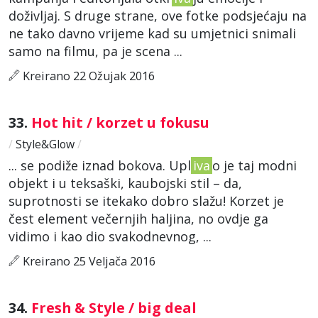
doživljaj. S druge strane, ove fotke podsjećaju na
ne tako davno vrijeme kad su umjetnici snimali
samo na filmu, pa je scena ...
Kreirano 22 Ožujak 2016
33.
Hot hit / korzet u fokusu
/
Style&Glow
/
... se podiže iznad bokova. Upl
iva
o je taj modni
objekt i u teksaški, kaubojski stil – da,
suprotnosti se itekako dobro slažu! Korzet je
čest element večernjih haljina, no ovdje ga
vidimo i kao dio svakodnevnog, ...
Kreirano 25 Veljača 2016
34.
Fresh & Style / big deal