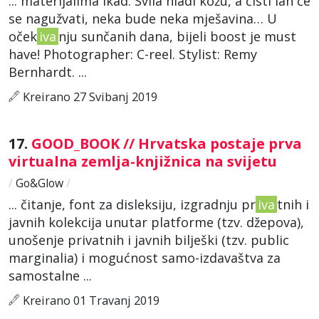
... materijalima ikad. Svila hladi kožu, a čisti lan će
se nagužvati, neka bude neka mješavina… U
oček
iva
nju sunčanih dana, bijeli boost je must
have! Photographer: C-reel. Stylist: Remy
Bernhardt. ...
Kreirano 27 Svibanj 2019
17.
GOOD_BOOK // Hrvatska postaje prva
virtualna zemlja-knjižnica na svijetu
/
Go&Glow
/
... čitanje, font za disleksiju, izgradnju pr
iva
tnih i
javnih kolekcija unutar platforme (tzv. džepova),
unošenje privatnih i javnih bilješki (tzv. public
marginalia) i mogućnost samo-izdavaštva za
samostalne ...
Kreirano 01 Travanj 2019