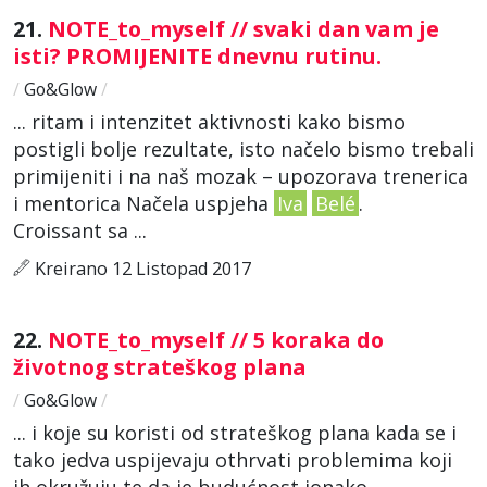
21.
NOTE_to_myself // svaki dan vam je
isti? PROMIJENITE dnevnu rutinu.
/
Go&Glow
/
... ritam i intenzitet aktivnosti kako bismo
postigli bolje rezultate, isto načelo bismo trebali
primijeniti i na naš mozak – upozorava trenerica
i mentorica Načela uspjeha
Iva
Belé
.
Croissant sa ...
Kreirano 12 Listopad 2017
22.
NOTE_to_myself // 5 koraka do
životnog strateškog plana
/
Go&Glow
/
... i koje su koristi od strateškog plana kada se i
tako jedva uspijevaju othrvati problemima koji
ih okružuju te da je budućnost ionako