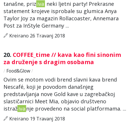
tanašne, priz
iva
neki ljetni party! Prekrasne
statement krojeve isprobale su glumica Anya
Taylor Joy za magazin Rollacoaster, Annemara
Post za InStyle Germany ...
Kreirano 26 Travanj 2018
20.
COFFEE_time // kava kao fini sinonim
za druženje s dragim osobama
/
Food&Glow
/
Ovim se motom vodi brend slavni kava brend
Nescafé, koji je povodom današnjeg
predstavljanja nove Gold kave u zagrebačkoj
slastičarnici Meet Mia, objavio društveno
istraž
iva
nje provedeno na social platformama. ...
Kreirano 19 Travanj 2018