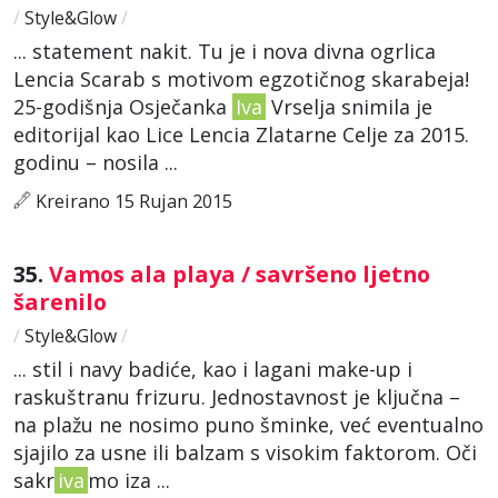
/
Style&Glow
/
... statement nakit. Tu je i nova divna ogrlica
Lencia Scarab s motivom egzotičnog skarabeja!
25-godišnja Osječanka
Iva
Vrselja snimila je
editorijal kao Lice Lencia Zlatarne Celje za 2015.
godinu – nosila ...
Kreirano 15 Rujan 2015
35.
Vamos ala playa / savršeno ljetno
šarenilo
/
Style&Glow
/
... stil i navy badiće, kao i lagani make-up i
raskuštranu frizuru. Jednostavnost je ključna –
na plažu ne nosimo puno šminke, već eventualno
sjajilo za usne ili balzam s visokim faktorom. Oči
sakr
iva
mo iza ...