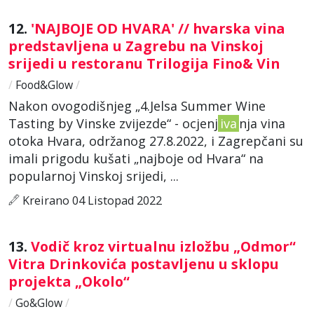
12.
'NAJBOJE OD HVARA' // hvarska vina
predstavljena u Zagrebu na Vinskoj
srijedi u restoranu Trilogija Fino& Vin
/
Food&Glow
/
Nakon ovogodišnjeg „4.Jelsa Summer Wine
Tasting by Vinske zvijezde“ - ocjenj
iva
nja vina
otoka Hvara, održanog 27.8.2022, i Zagrepčani su
imali prigodu kušati „najboje od Hvara“ na
popularnoj Vinskoj srijedi, ...
Kreirano 04 Listopad 2022
13.
Vodič kroz virtualnu izložbu „Odmor“
Vitra Drinkovića postavljenu u sklopu
projekta „Okolo“
/
Go&Glow
/