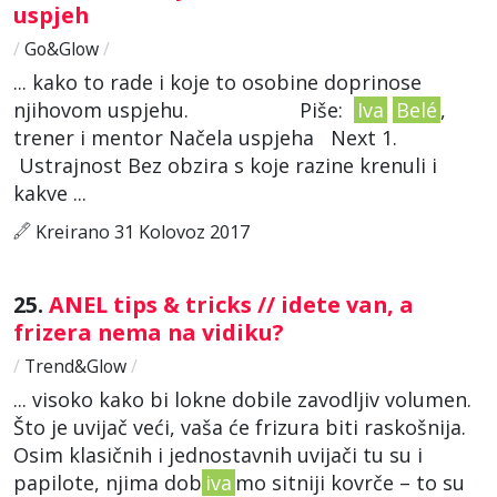
uspjeh
/
Go&Glow
/
... kako to rade i koje to osobine doprinose
njihovom uspjehu. Piše:
Iva
Belé
,
trener i mentor Načela uspjeha Next 1.
Ustrajnost Bez obzira s koje razine krenuli i
kakve ...
Kreirano 31 Kolovoz 2017
25.
ANEL tips & tricks // idete van, a
frizera nema na vidiku?
/
Trend&Glow
/
... visoko kako bi lokne dobile zavodljiv volumen.
Što je uvijač veći, vaša će frizura biti raskošnija.
Osim klasičnih i jednostavnih uvijači tu su i
papilote, njima dob
iva
mo sitniji kovrče – to su