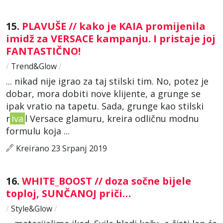
15.
PLAVUŠE // kako je KAIA promijenila
imidž za VERSACE kampanju. I pristaje joj
FANTASTIČNO!
/
Trend&Glow
/
... nikad nije igrao za taj stilski tim. No, potez je
dobar, mora dobiti nove klijente, a grunge se
ipak vratio na tapetu. Sada, grunge kao stilski
r
iva
l Versace glamuru, kreira odličnu modnu
formulu koja ...
Kreirano 23 Srpanj 2019
16.
WHITE_BOOST // doza sočne bijele
toploj, SUNČANOJ priči…
/
Style&Glow
/