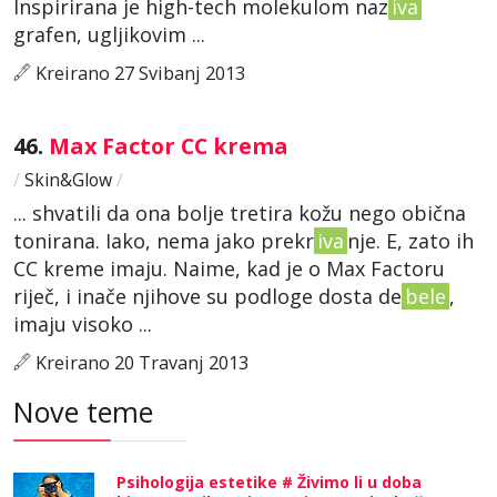
Inspirirana je high-tech molekulom naz
iva
grafen, ugljikovim ...
Kreirano 27 Svibanj 2013
46.
Max Factor CC krema
/
Skin&Glow
/
... shvatili da ona bolje tretira kožu nego obična
tonirana. Iako, nema jako prekr
iva
nje. E, zato ih
CC kreme imaju. Naime, kad je o Max Factoru
riječ, i inače njihove su podloge dosta de
bele
,
imaju visoko ...
Kreirano 20 Travanj 2013
Nove teme
Psihologija estetike # Živimo li u doba