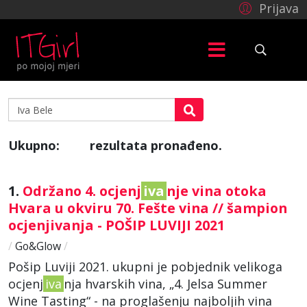
Prijava
Ukupno:
rezultata pronađeno.
46
1.
Održano 4. ocjenj
iva
nje vina otoka
Hvara u okviru 70. Fešte vina // šampion
ocjenjivanja - POŠIP LUVIJI 2021
/
Go&Glow
/
Pošip Luviji 2021. ukupni je pobjednik velikoga
ocjenj
iva
nja hvarskih vina, „4. Jelsa Summer
Wine Tasting“ - na proglašenju najboljih vina