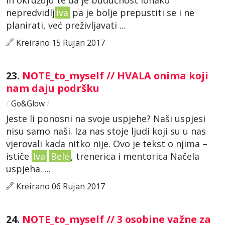
nepredvidlj
iva
pa je bolje prepustiti se i ne
planirati, već preživljavati ...
Kreirano 15 Rujan 2017
23.
NOTE_to_myself // HVALA onima koji
nam daju podršku
/
Go&Glow
/
Jeste li ponosni na svoje uspjehe? Naši uspjesi
nisu samo naši. Iza nas stoje ljudi koji su u nas
vjerovali kada nitko nije. Ovo je tekst o njima –
ističe
Iva
Belé
, trenerica i mentorica Načela
uspjeha. ...
Kreirano 06 Rujan 2017
24.
NOTE_to_myself // 3 osobine važne za