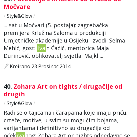
Močvare
/
Style&Glow
/
... sat u Močvari (5. postaja): zagrebačka
premijera Krležina Saloma u produkciji
Umjetničke akademije u Osijeku. Izvodi: Selma
Mehić, gost:
Iva
n Ćaćić, mentorica Maja
Đurinović, oblikovatelj svjetla: Majkl ...
Kreirano 23 Prosinac 2014
40.
Zohara Art on tights / drugačije od
drugih
/
Style&Glow
/
Radi se o tajicama i čarapama koje imaju priču,
crteže, motive, u svim su mogućim bojama,
varijantama i definitivno su drugačije od
oček
iva
nog: Zohara Art on tights odnedavno se