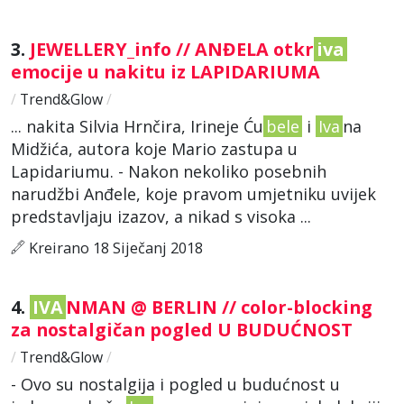
3.
JEWELLERY_info // ANĐELA otkr
iva
emocije u nakitu iz LAPIDARIUMA
/
Trend&Glow
/
... nakita Silvia Hrnčira, Irineje Ću
bele
i
Iva
na
Midžića, autora koje Mario zastupa u
Lapidariumu. - Nakon nekoliko posebnih
narudžbi Anđele, koje pravom umjetniku uvijek
predstavljaju izazov, a nikad s visoka ...
Kreirano 18 Siječanj 2018
4.
IVA
NMAN @ BERLIN // color-blocking
za nostalgičan pogled U BUDUĆNOST
/
Trend&Glow
/
- Ovo su nostalgija i pogled u budućnost u