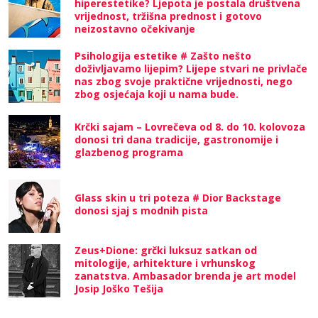
hiperestetike? Ljepota je postala društvena
vrijednost, tržišna prednost i gotovo
neizostavno očekivanje
Psihologija estetike # Zašto nešto
doživljavamo lijepim? Lijepe stvari ne privlače
nas zbog svoje praktične vrijednosti, nego
zbog osjećaja koji u nama bude.
Krčki sajam – Lovrečeva od 8. do 10. kolovoza
donosi tri dana tradicije, gastronomije i
glazbenog programa
Glass skin u tri poteza # Dior Backstage
donosi sjaj s modnih pista
Zeus+Dione: grčki luksuz satkan od
mitologije, arhitekture i vrhunskog
zanatstva. Ambasador brenda je art model
Josip Joško Tešija