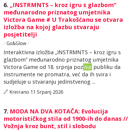
6.
„INSTRMNTS – kroz igru s glazbom“
međunarodno priznatog umjetnika
Victora Game # U Trakošćanu se otvara
izložba na kojoj glazbu stvaraju
posjetitelji
/
Go&Glow
/
Interaktivna izložba „INSTRMNTS – kroz igru s
glazbom“ međunarodno priznatog umjetnika
Victora Game od 18. srpnja poz
iva
publiku da
instrumente ne promatra, već da ih svira i
sudjeluje u stvaranju jedinstvenog ...
Kreirano 11 Srpanj 2026
7.
MODA NA DVA KOTAČA: Evolucija
motorističkog stila od 1900-ih do danas //
Vožnja kroz bunt, stil i slobodu