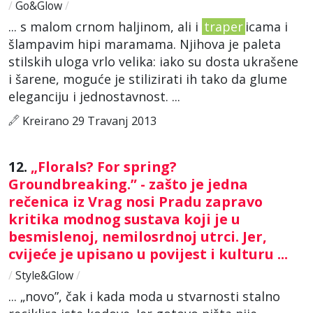
/
Go&Glow
/
... s malom crnom haljinom, ali i
traper
icama i
šlampavim hipi maramama. Njihova je paleta
stilskih uloga vrlo velika: iako su dosta ukrašene
i šarene, moguće je stilizirati ih tako da glume
eleganciju i jednostavnost. ...
Kreirano 29 Travanj 2013
12.
„Florals? For spring?
Groundbreaking.” - zašto je jedna
rečenica iz Vrag nosi Pradu zapravo
kritika modnog sustava koji je u
besmislenoj, nemilosrdnoj utrci. Jer,
cvijeće je upisano u povijest i kulturu ...
/
Style&Glow
/
... „novo”, čak i kada moda u stvarnosti stalno