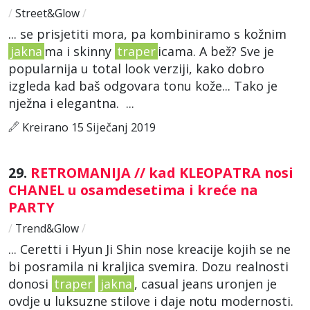
/
Street&Glow
/
... se prisjetiti mora, pa kombiniramo s kožnim
jakna
ma i skinny
traper
icama. A bež? Sve je
popularnija u total look verziji, kako dobro
izgleda kad baš odgovara tonu kože... Tako je
nježna i elegantna. ...
Kreirano 15 Siječanj 2019
29.
RETROMANIJA // kad KLEOPATRA nosi
CHANEL u osamdesetima i kreće na
PARTY
/
Trend&Glow
/
... Ceretti i Hyun Ji Shin nose kreacije kojih se ne
bi posramila ni kraljica svemira. Dozu realnosti
donosi
traper
jakna
, casual jeans uronjen je
ovdje u luksuzne stilove i daje notu modernosti.