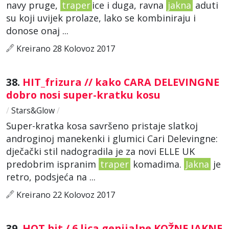
navy pruge,
traper
ice i duga, ravna
jakna
aduti
su koji uvijek prolaze, lako se kombiniraju i
donose onaj ...
Kreirano 28 Kolovoz 2017
38.
HIT_frizura // kako CARA DELEVINGNE
dobro nosi super-kratku kosu
/
Stars&Glow
/
Super-kratka kosa savršeno pristaje slatkoj
androginoj manekenki i glumici Cari Delevingne:
dječački stil nadogradila je za novi ELLE UK
predobrim ispranim
traper
komadima.
Jakna
je
retro, podsjeća na ...
Kreirano 22 Kolovoz 2017
39.
HOT hit / 6 lica genijalne KOŽNE JAKNE