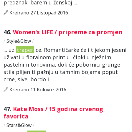
predznak, barem u ženskoj ...
Kreirano 27 Listopad 2016
46.
Women's LIFE / pripreme za promjen
/
Style&Glow
/
... uz
traper
ice. Romantičarke će i tijekom jeseni
uživati u floralnom printu i čipki u nježnim
pastelnim tonovima, dok će pobornici grunge
stila plijeniti pažnju u tamnim bojama poput
crne, sive, bordo i ...
Kreirano 11 Kolovoz 2016
47.
Kate Moss / 15 godina crvenog
favorita
/
Stars&Glow
/