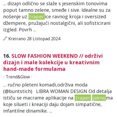
... dizajn odlično se slaže s jesenskim tonovima
poput tamno zelene, smeđe i sive. Idealne su za
nošenje uz
traper
ice ravnog kroja i oversized
džempere, pružajući nostalgični, ali sofisticirani
izgled. Povrh ...
Kreirano 28 Listopad 2024
16.
SLOW FASHION WEEKEND // održivi
dizajn i male kolekcije u kreativnim
hand-made formulama
/
Trend&Glow
/
... ručno pleteni komadi,održiva moda
(@buntstich) LIBRA WOMAN DESIGN Od detalja
ističu se macrame aplikacije na
traper
jakna
ma
koje silueti i kreaciji daju dojam simpatične,
infantilne dinamike. ...