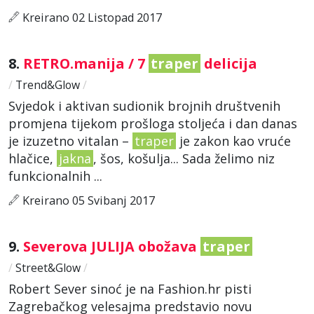
Kreirano 02 Listopad 2017
8.
RETRO.manija / 7
traper
delicija
/
Trend&Glow
/
Svjedok i aktivan sudionik brojnih društvenih
promjena tijekom prošloga stoljeća i dan danas
je izuzetno vitalan –
traper
je zakon kao vruće
hlačice,
jakna
, šos, košulja... Sada želimo niz
funkcionalnih ...
Kreirano 05 Svibanj 2017
9.
Severova JULIJA obožava
traper
/
Street&Glow
/
Robert Sever sinoć je na Fashion.hr pisti
Zagrebačkog velesajma predstavio novu