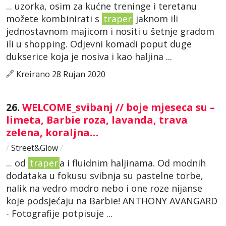
... uzorka, osim za kućne treninge i teretanu
možete kombinirati s
traper
jaknom ili
jednostavnom majicom i nositi u šetnje gradom
ili u shopping. Odjevni komadi poput duge
dukserice koja je nosiva i kao haljina ...
Kreirano 28 Rujan 2020
26.
WELCOME_svibanj // boje mjeseca su –
limeta, Barbie roza, lavanda, trava
zelena, koraljna…
/
Street&Glow
/
... od
traper
a i fluidnim haljinama. Od modnih
dodataka u fokusu svibnja su pastelne torbe,
nalik na vedro modro nebo i one roze nijanse
koje podsjećaju na Barbie! ANTHONY AVANGARD
- Fotografije potpisuje ...