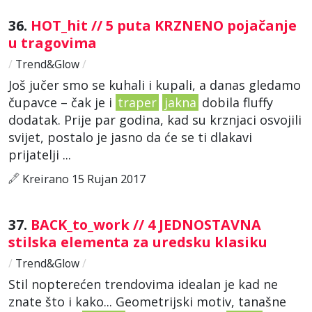
36.
HOT_hit // 5 puta KRZNENO pojačanje
u tragovima
/
Trend&Glow
/
Još jučer smo se kuhali i kupali, a danas gledamo
čupavce – čak je i
traper
jakna
dobila fluffy
dodatak. Prije par godina, kad su krznjaci osvojili
svijet, postalo je jasno da će se ti dlakavi
prijatelji ...
Kreirano 15 Rujan 2017
37.
BACK_to_work // 4 JEDNOSTAVNA
stilska elementa za uredsku klasiku
/
Trend&Glow
/
Stil nopterećen trendovima idealan je kad ne
znate što i kako... Geometrijski motiv, tanašne