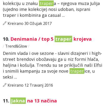
kolekciju u znaku
traper
a – njegova muza Julija
(ujedno ime kolekcije) nosi udoban, isprani
traper i kombinira ga casual ...
Kreirano 30 Ožujak 2017
10.
Denimania / top 5
traper
krojeva
/
Trend&Glow
/
Denim vlada i ove sezone - slavni dizajneri i high-
street brendovi obožavaju ga u niz formi hlača,
haljina i košulja. Trendu su se priključili naši Elfsi
i snimili kampanju za svoje nove
traper
ice, u
seksi ...
Kreirano 12 Travanj 2016
11.
Jakna
na 13 načina