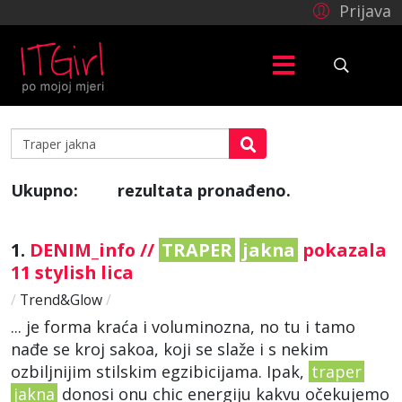
Prijava
Ukupno:
rezultata pronađeno.
71
1.
DENIM_info //
TRAPER
jakna
pokazala
11 stylish lica
/
Trend&Glow
/
... je forma kraća i voluminozna, no tu i tamo
nađe se kroj sakoa, koji se slaže i s nekim
ozbiljnijim stilskim egzibicijama. Ipak,
traper
jakna
donosi onu chic energiju kakvu očekujemo