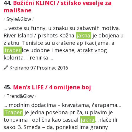
44.
Božićni KLINCI / stilsko veselje za
mališane
/
Style&Glow
/
... veste su funny, u znaku su zabavnih motiva.
River Island / prshots Kožna
jakna
je obojena u
zlatnu. Tenisice su ukrašene aplikacijama, a
traper
ice udobne i mekane, atraktivnog
kolorita. Trenirka ...
Kreirano 07 Prosinac 2016
45.
Men's LIFE / 4 omiljene boj
/
Trend&Glow
/
... modnim dodacima – kravatama, čarapama…
Traper
je jedna posebna priča, u plavim je
tonovima i odlična kao casual
jakna
, hlače ili
sako. 3. Smeđa – da, ponekad ima granny