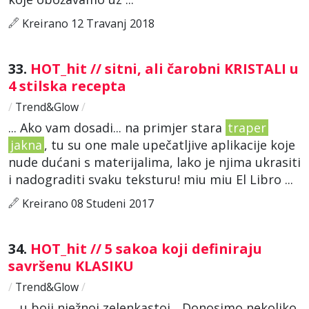
Kreirano 12 Travanj 2018
33.
HOT_hit // sitni, ali čarobni KRISTALI u
4 stilska recepta
/
Trend&Glow
/
... Ako vam dosadi... na primjer stara
traper
jakna
, tu su one male upečatljive aplikacije koje
nude dućani s materijalima, lako je njima ukrasiti
i nadograditi svaku teksturu! miu miu El Libro ...
Kreirano 08 Studeni 2017
34.
HOT_hit // 5 sakoa koji definiraju
savršenu KLASIKU
/
Trend&Glow
/
... u boji nježnoj zelenkastoj... Donosimo nekoliko