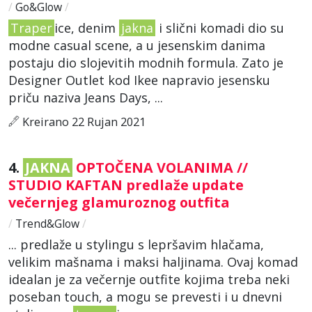
/
Go&Glow
/
Traper
ice, denim
jakna
i slični komadi dio su
modne casual scene, a u jesenskim danima
postaju dio slojevitih modnih formula. Zato je
Designer Outlet kod Ikee napravio jesensku
priču naziva Jeans Days, ...
Kreirano 22 Rujan 2021
4.
JAKNA
OPTOČENA VOLANIMA //
STUDIO KAFTAN predlaže update
večernjeg glamuroznog outfita
/
Trend&Glow
/
... predlaže u stylingu s lepršavim hlačama,
velikim mašnama i maksi haljinama. Ovaj komad
idealan je za večernje outfite kojima treba neki
poseban touch, a mogu se prevesti i u dnevni