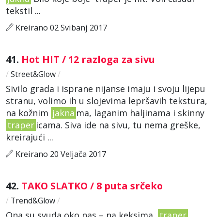
tekstil ...
Kreirano 02 Svibanj 2017
41.
Hot HIT / 12 razloga za sivu
/
Street&Glow
/
Sivilo grada i isprane nijanse imaju i svoju lijepu
stranu, volimo ih u slojevima lepršavih tekstura,
na kožnim
jakna
ma, laganim haljinama i skinny
traper
icama. Siva ide na sivu, tu nema greške,
kreirajući ...
Kreirano 20 Veljača 2017
42.
TAKO SLATKO / 8 puta srčeko
/
Trend&Glow
/
Ona su svuda oko nas – na keksima,
traper