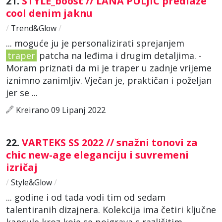
21.
STYLE_boost // LANA PULJIĆ predlaže
cool denim jaknu
/
Trend&Glow
/
... moguće ju je personalizirati sprejanjem
traper
patcha na leđima i drugim detaljima. -
Moram priznati da mi je traper u zadnje vrijeme
iznimno zanimljiv. Vječan je, praktičan i poželjan
jer se ...
Kreirano 09 Lipanj 2022
22.
VARTEKS SS 2022 // snažni tonovi za
chic new-age eleganciju i suvremeni
izričaj
/
Style&Glow
/
... godine i od tada vodi tim od sedam
talentiranih dizajnera. Kolekcija ima četiri ključne
kapsule kroz koje se poigrava s različitim