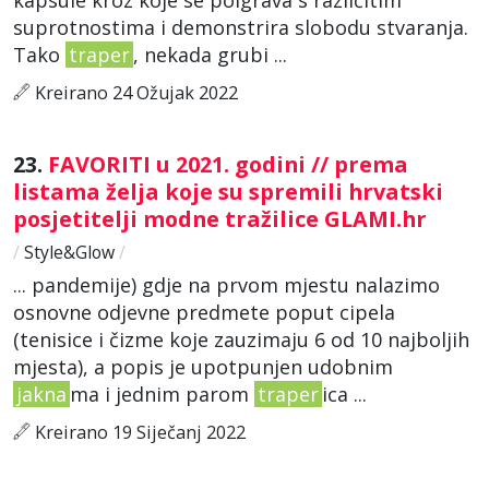
suprotnostima i demonstrira slobodu stvaranja.
Tako
traper
, nekada grubi ...
Kreirano 24 Ožujak 2022
23.
FAVORITI u 2021. godini // prema
listama želja koje su spremili hrvatski
posjetitelji modne tražilice GLAMI.hr
/
Style&Glow
/
... pandemije) gdje na prvom mjestu nalazimo
osnovne odjevne predmete poput cipela
(tenisice i čizme koje zauzimaju 6 od 10 najboljih
mjesta), a popis je upotpunjen udobnim
jakna
ma i jednim parom
traper
ica ...
Kreirano 19 Siječanj 2022