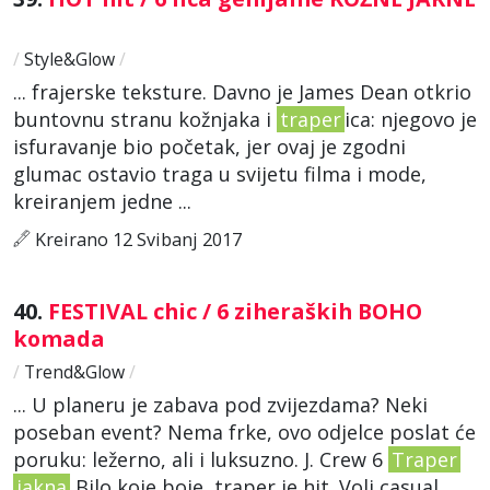
/
Style&Glow
/
... frajerske teksture. Davno je James Dean otkrio
buntovnu stranu kožnjaka i
traper
ica: njegovo je
isfuravanje bio početak, jer ovaj je zgodni
glumac ostavio traga u svijetu filma i mode,
kreiranjem jedne ...
Kreirano 12 Svibanj 2017
40.
FESTIVAL chic / 6 ziheraških BOHO
komada
/
Trend&Glow
/
... U planeru je zabava pod zvijezdama? Neki
poseban event? Nema frke, ovo odjelce poslat će
poruku: ležerno, ali i luksuzno. J. Crew 6
Traper
jakna
Bilo koje boje traper je hit. Voli casual