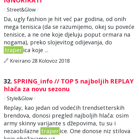
IGNORIRATI
/
Street&Glow
/
Da, ugly fashion je hit već par godina, od onih
mega tenisica (da se razumijemo, okej su poveće
tenisice, a ne one koje djeluju poput ormara na
nogama), preko slojevitog odijevanja, do
traper
ica koje ...
Kreirano 28 Kolovoz 2018
32.
SPRING_info // TOP 5 najboljih REPLAY
hlača za novu sezonu
/
Style&Glow
/
Replay, kao jedan od vodećih trendsetterskih
brendova, donosi pregled najboljih hlača: osim
army skinny varijante s džepovima, tu su i
nezaobilazne
traper
ice. One donose niz stilova
koje obožavamo uz ...