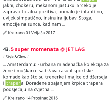
jakni, chokeru, mekanom jastuku. Srčeko je
zapravo totalna pozitiva, pomalo je infantilno,
uvijek simpatično, insinuira ljubav. Stoga,
emocije na sunce, kad nam ...
Kreirano 01 Veljača 2017
43.
5 super momenata @ JET LAG
/
Style&Glow
/
... Amsterdamu: - urbana mladenačka kolekcija za
žene i muškarce sadržava casual sportske
komade kao što su trenerke i majice od džerseja
i
traper
a. Dorađene spajanjem krpica trapera
podsjećaju na cvjetna ...
Kreirano 14 Prosinac 2016