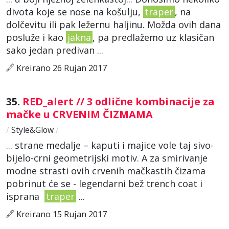
divota koje se nose na košulju,
traper
, na
dolčevitu ili pak ležernu haljinu. Možda ovih dana
posluže i kao
jakna
, pa predlažemo uz klasičan
sako jedan predivan ...
Kreirano 26 Rujan 2017
35.
RED_alert // 3 odlične kombinacije za
mačke u CRVENIM ČIZMAMA
/
Style&Glow
/
... strane medalje – kaputi i majice vole taj sivo-
bijelo-crni geometrijski motiv. A za smirivanje
modne strasti ovih crvenih mačkastih čizama
pobrinut će se - legendarni bež trench coat i
isprana
traper
...
Kreirano 15 Rujan 2017