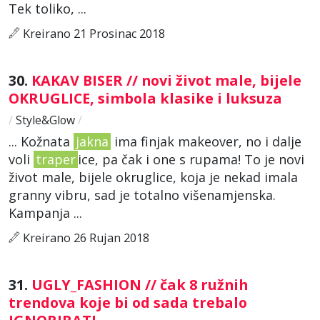
Tek toliko, ...
Kreirano 21 Prosinac 2018
30.
KAKAV BISER // novi život male, bijele
OKRUGLICE, simbola klasike i luksuza
/
Style&Glow
/
... Kožnata
jakna
ima finjak makeover, no i dalje
voli
traper
ice, pa čak i one s rupama! To je novi
život male, bijele okruglice, koja je nekad imala
granny vibru, sad je totalno višenamjenska.
Kampanja ...
Kreirano 26 Rujan 2018
31.
UGLY_FASHION // čak 8 ružnih
trendova koje bi od sada trebalo