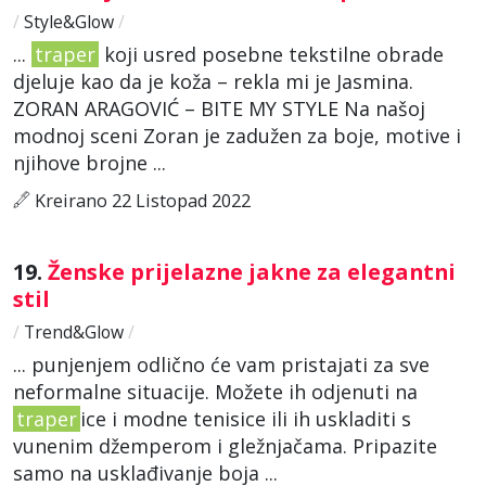
/
Style&Glow
/
...
traper
koji usred posebne tekstilne obrade
djeluje kao da je koža – rekla mi je Jasmina.
ZORAN ARAGOVIĆ – BITE MY STYLE Na našoj
modnoj sceni Zoran je zadužen za boje, motive i
njihove brojne ...
Kreirano 22 Listopad 2022
19.
Ženske prijelazne jakne za elegantni
stil
/
Trend&Glow
/
... punjenjem odlično će vam pristajati za sve
neformalne situacije. Možete ih odjenuti na
traper
ice i modne tenisice ili ih uskladiti s
vunenim džemperom i gležnjačama. Pripazite
samo na usklađivanje boja ...