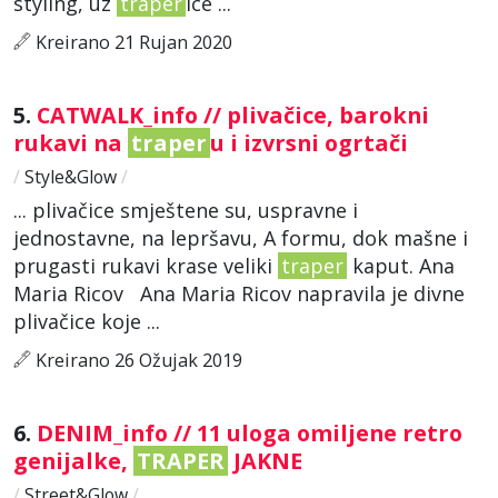
styling, uz
traper
ice ...
Kreirano 21 Rujan 2020
5.
CATWALK_info // plivačice, barokni
rukavi na
traper
u i izvrsni ogrtači
/
Style&Glow
/
... plivačice smještene su, uspravne i
jednostavne, na lepršavu, A formu, dok mašne i
prugasti rukavi krase veliki
traper
kaput. Ana
Maria Ricov Ana Maria Ricov napravila je divne
plivačice koje ...
Kreirano 26 Ožujak 2019
6.
DENIM_info // 11 uloga omiljene retro
genijalke,
TRAPER
JAKNE
/
Street&Glow
/