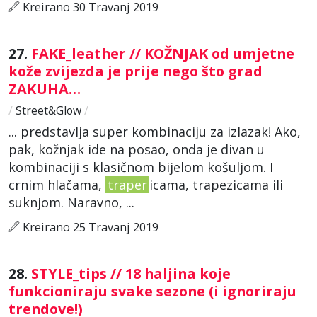
Kreirano 30 Travanj 2019
27.
FAKE_leather // KOŽNJAK od umjetne
kože zvijezda je prije nego što grad
ZAKUHA…
/
Street&Glow
/
... predstavlja super kombinaciju za izlazak! Ako,
pak, kožnjak ide na posao, onda je divan u
kombinaciji s klasičnom bijelom košuljom. I
crnim hlačama,
traper
icama, trapezicama ili
suknjom. Naravno, ...
Kreirano 25 Travanj 2019
28.
STYLE_tips // 18 haljina koje
funkcioniraju svake sezone (i ignoriraju
trendove!)