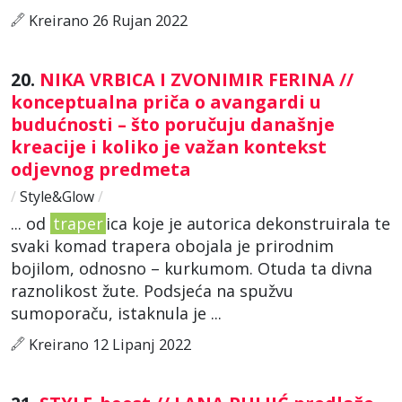
Kreirano 26 Rujan 2022
20.
NIKA VRBICA I ZVONIMIR FERINA //
konceptualna priča o avangardi u
budućnosti – što poručuju današnje
kreacije i koliko je važan kontekst
odjevnog predmeta
/
Style&Glow
/
... od
traper
ica koje je autorica dekonstruirala te
svaki komad trapera obojala je prirodnim
bojilom, odnosno – kurkumom. Otuda ta divna
raznolikost žute. Podsjeća na spužvu
sumoporaču, istaknula je ...
Kreirano 12 Lipanj 2022