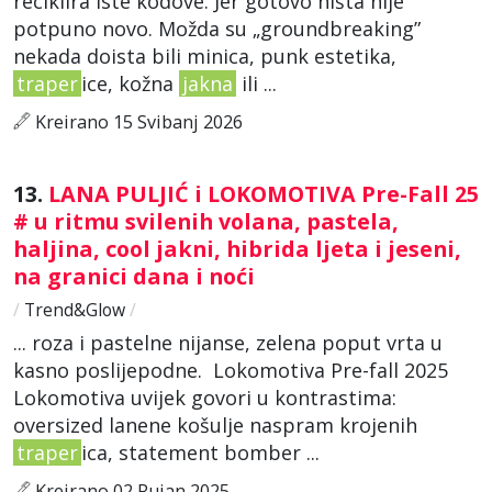
reciklira iste kodove. Jer gotovo ništa nije
potpuno novo. Možda su „groundbreaking”
nekada doista bili minica, punk estetika,
traper
ice, kožna
jakna
ili ...
Kreirano 15 Svibanj 2026
13.
LANA PULJIĆ i LOKOMOTIVA Pre-Fall 25
# u ritmu svilenih volana, pastela,
haljina, cool jakni, hibrida ljeta i jeseni,
na granici dana i noći
/
Trend&Glow
/
... roza i pastelne nijanse, zelena poput vrta u
kasno poslijepodne. Lokomotiva Pre-fall 2025
Lokomotiva uvijek govori u kontrastima:
oversized lanene košulje naspram krojenih
traper
ica, statement bomber ...
Kreirano 02 Rujan 2025