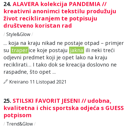
24.
ALAVERA kolekcija PANDEMIA //
kreativni anonimci tekstilu produžuju
život recikliranjem te potpisuju
društveno koristan rad
/
Style&Glow
/
... koja na kraju nikad ne postaje otpad – primjer
su
traper
ice koje postaju
jakna
ili neki treći
odjevni predmet koji je opet lako na kraju
reciklirati… I tako dok se kreacija doslovno ne
raspadne, što opet ...
Kreirano 11 Listopad 2021
25.
STILSKI FAVORIT JESENI // udobna,
kvalitetna i chic sportska odjeća s GUESS
potpisom
/
Trend&Glow
/