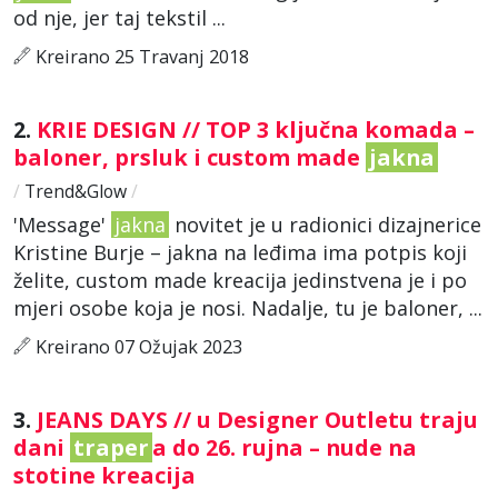
od nje, jer taj tekstil ...
Kreirano 25 Travanj 2018
2.
KRIE DESIGN // TOP 3 ključna komada –
baloner, prsluk i custom made
jakna
/
Trend&Glow
/
'Message'
jakna
novitet je u radionici dizajnerice
Kristine Burje – jakna na leđima ima potpis koji
želite, custom made kreacija jedinstvena je i po
mjeri osobe koja je nosi. Nadalje, tu je baloner, ...
Kreirano 07 Ožujak 2023
3.
JEANS DAYS // u Designer Outletu traju
dani
traper
a do 26. rujna – nude na
stotine kreacija