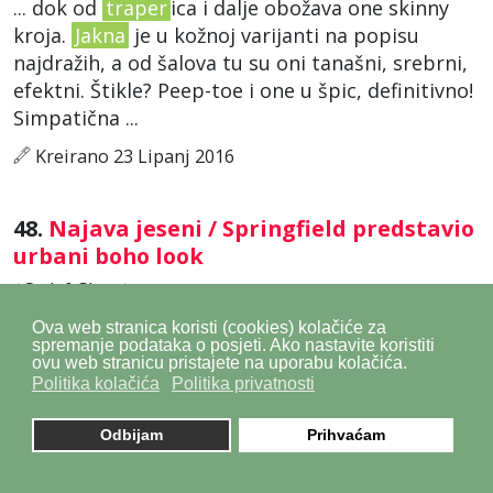
... dok od
traper
ica i dalje obožava one skinny
kroja.
Jakna
je u kožnoj varijanti na popisu
najdražih, a od šalova tu su oni tanašni, srebrni,
efektni. Štikle? Peep-toe i one u špic, definitivno!
Simpatična ...
Kreirano 23 Lipanj 2016
48.
Najava jeseni / Springfield predstavio
urbani boho look
/
Style&Glow
/
... komadima – karirane košulje i haljine
Ova web stranica koristi (cookies) kolačiće za
spremanje podataka o posjeti. Ako nastavite koristiti
dominiraju ženskom kolekcijom, dok se široke
ovu web stranicu pristajete na uporabu kolačića.
majice mogu nositi s
traper
hlačama na kojima
Politika kolačića
Politika privatnosti
su insertirane zakrpe i naglašeni detalji kao
trenutni trend koji vlada ...
Odbijam
Prihvaćam
Kreirano 16 Lipanj 2016