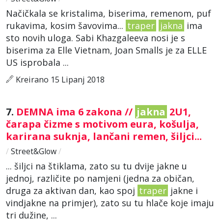
Načičkala se kristalima, biserima, remenom, puf
rukavima, kosim šavovima...
traper
jakna
ima
sto novih uloga. Sabi Khazgaleeva nosi je s
biserima za Elle Vietnam, Joan Smalls je za ELLE
US isprobala ...
Kreirano 15 Lipanj 2018
7.
DEMNA ima 6 zakona //
jakna
2U1,
čarapa čizme s motivom eura, košulja,
karirana suknja, lančani remen, šiljci...
/
Street&Glow
/
... šiljci na štiklama, zato su tu dvije jakne u
jednoj, različite po namjeni (jedna za običan,
druga za aktivan dan, kao spoj
traper
jakne i
vindjakne na primjer), zato su tu hlače koje imaju
tri dužine, ...