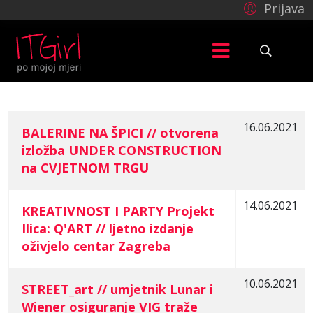
Prijava
16.06.2021
BALERINE NA ŠPICI // otvorena
izložba UNDER CONSTRUCTION
COM_CONTENT_ARTICLES_TABLE_CAPTION
na CVJETNOM TRGU
14.06.2021
KREATIVNOST I PARTY Projekt
Ilica: Q'ART // ljetno izdanje
oživjelo centar Zagreba
10.06.2021
STREET_art // umjetnik Lunar i
Wiener osiguranje VIG traže