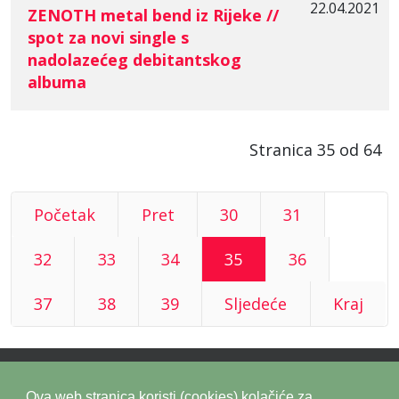
22.04.2021
ZENOTH metal bend iz Rijeke //
spot za novi single s
nadolazećeg debitantskog
albuma
Stranica 35 od 64
Početak
Pret
30
31
32
33
34
35
36
37
38
39
Sljedeće
Kraj
Ova web stranica koristi (cookies) kolačiće za