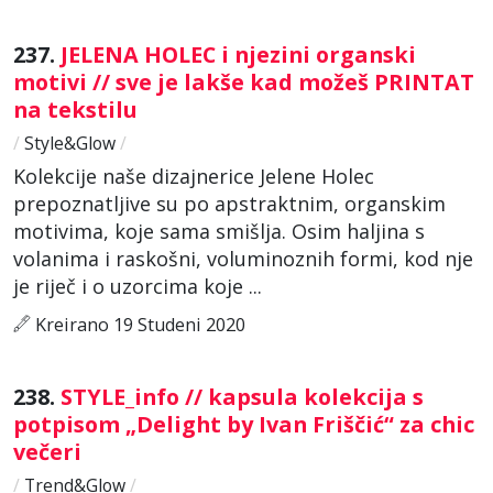
237.
JELENA HOLEC i njezini organski
motivi // sve je lakše kad možeš PRINTAT
na tekstilu
/
Style&Glow
/
Kolekcije naše dizajnerice Jelene Holec
prepoznatljive su po apstraktnim, organskim
motivima, koje sama smišlja. Osim haljina s
volanima i raskošni, voluminoznih formi, kod nje
je riječ i o uzorcima koje ...
Kreirano 19 Studeni 2020
238.
STYLE_info // kapsula kolekcija s
potpisom „Delight by Ivan Friščić“ za chic
večeri
/
Trend&Glow
/