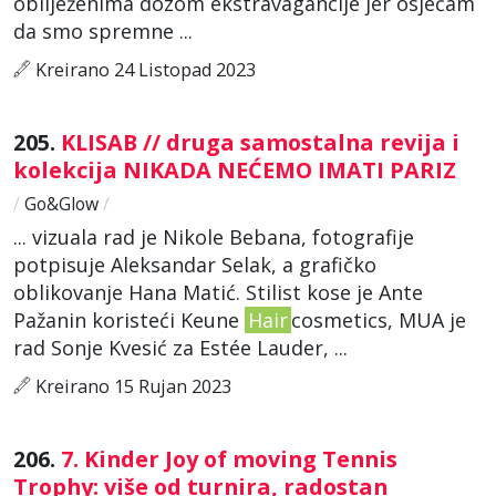
obilježenima dozom ekstravagancije jer osjećam
da smo spremne ...
Kreirano 24 Listopad 2023
205.
KLISAB // druga samostalna revija i
kolekcija NIKADA NEĆEMO IMATI PARIZ
/
Go&Glow
/
... vizuala rad je Nikole Bebana, fotografije
potpisuje Aleksandar Selak, a grafičko
oblikovanje Hana Matić. Stilist kose je Ante
Pažanin koristeći Keune
Hair
cosmetics, MUA je
rad Sonje Kvesić za Estée Lauder, ...
Kreirano 15 Rujan 2023
206.
7. Kinder Joy of moving Tennis
Trophy: više od turnira, radostan