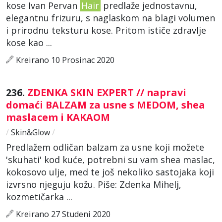
kose Ivan Pervan
Hair
predlaže jednostavnu,
elegantnu frizuru, s naglaskom na blagi volumen
i prirodnu teksturu kose. Pritom ističe zdravlje
kose kao ...
Kreirano 10 Prosinac 2020
236.
ZDENKA SKIN EXPERT // napravi
domaći BALZAM za usne s MEDOM, shea
maslacem i KAKAOM
/
Skin&Glow
/
Predlažem odličan balzam za usne koji možete
'skuhati' kod kuće, potrebni su vam shea maslac,
kokosovo ulje, med te još nekoliko sastojaka koji
izvrsno njeguju kožu. Piše: Zdenka Mihelj,
kozmetičarka ...
Kreirano 27 Studeni 2020