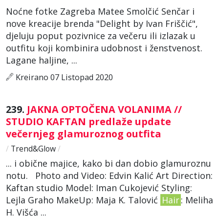
Noćne fotke Zagreba Matee Smolčić Senčar i
nove kreacije brenda "Delight by Ivan Friščić",
djeluju poput pozivnice za večeru ili izlazak u
outfitu koji kombinira udobnost i ženstvenost.
Lagane haljine, ...
Kreirano 07 Listopad 2020
239.
JAKNA OPTOČENA VOLANIMA //
STUDIO KAFTAN predlaže update
večernjeg glamuroznog outfita
/
Trend&Glow
/
... i obične majice, kako bi dan dobio glamuroznu
notu. Photo and Video: Edvin Kalić Art Direction:
Kaftan studio Model: Iman Cukojević Styling:
Lejla Graho MakeUp: Maja K. Talović
Hair
: Meliha
H. Višća ...