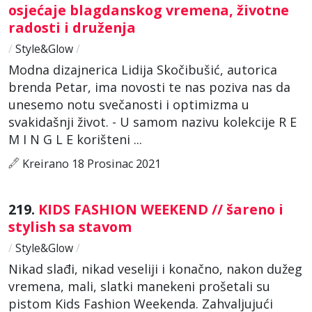
osjećaje blagdanskog vremena, životne
radosti i druženja
/
Style&Glow
/
Modna dizajnerica Lidija Skočibušić, autorica
brenda Petar, ima novosti te nas poziva nas da
unesemo notu svečanosti i optimizma u
svakidašnji život. - U samom nazivu kolekcije R E
M I N G L E korišteni ...
Kreirano 18 Prosinac 2021
219.
KIDS FASHION WEEKEND // šareno i
stylish sa stavom
/
Style&Glow
/
Nikad slađi, nikad veseliji i konačno, nakon dužeg
vremena, mali, slatki manekeni prošetali su
pistom Kids Fashion Weekenda. Zahvaljujući