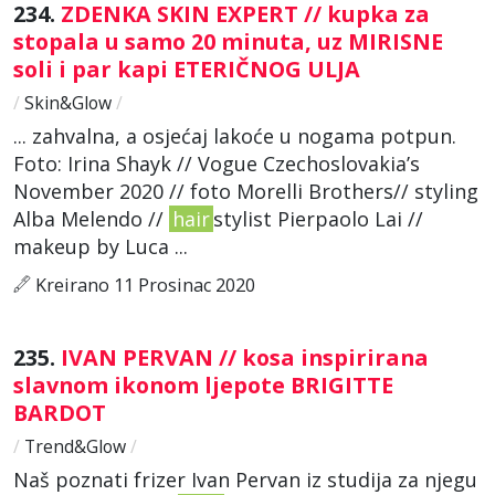
234.
ZDENKA SKIN EXPERT // kupka za
stopala u samo 20 minuta, uz MIRISNE
soli i par kapi ETERIČNOG ULJA
/
Skin&Glow
/
... zahvalna, a osjećaj lakoće u nogama potpun.
Foto: Irina Shayk // Vogue Czechoslovakia’s
November 2020 // foto Morelli Brothers// styling
Alba Melendo //
hair
stylist Pierpaolo Lai //
makeup by Luca ...
Kreirano 11 Prosinac 2020
235.
IVAN PERVAN // kosa inspirirana
slavnom ikonom ljepote BRIGITTE
BARDOT
/
Trend&Glow
/
Naš poznati frizer Ivan Pervan iz studija za njegu