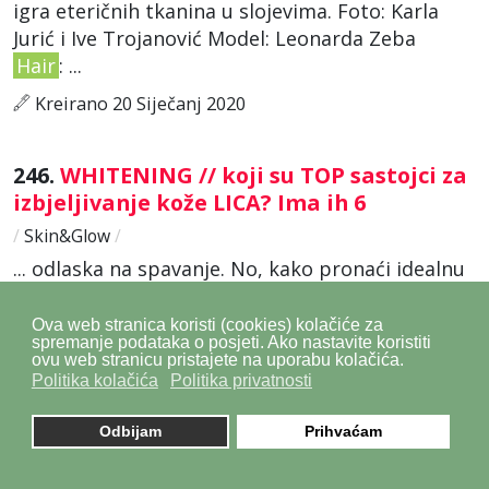
igra eteričnih tkanina u slojevima. Foto: Karla
Jurić i Ive Trojanović Model: Leonarda Zeba
Hair
: ...
Kreirano 20 Siječanj 2020
246.
WHITENING // koji su TOP sastojci za
izbjeljivanje kože LICA? Ima ih 6
/
Skin&Glow
/
... odlaska na spavanje. No, kako pronaći idealnu
kremu? Obratite pažnju na niže navedene
sastojke. Photography: Katelijne Verbruggen.
Ova web stranica koristi (cookies) kolačiće za
spremanje podataka o posjeti. Ako nastavite koristiti
Styling: Anna Sokolowska.
Hair
& Make-up:
ovu web stranicu pristajete na uporabu kolačića.
Magdalena Loza at ...
Politika kolačića
Politika privatnosti
Kreirano 14 Siječanj 2020
Odbijam
Prihvaćam
247.
HOMMAGE @ UNGARO // slavni autor