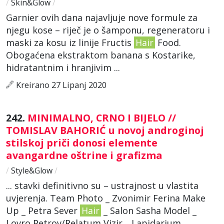
/
Skin&Glow
/
Garnier ovih dana najavljuje nove formule za
njegu kose – riječ je o šamponu, regeneratoru i
maski za kosu iz linije Fructis
Hair
Food.
Obogaćena ekstraktom banana s Kostarike,
hidratantnim i hranjivim ...
Kreirano 27 Lipanj 2020
242.
MINIMALNO, CRNO I BIJELO //
TOMISLAV BAHORIĆ u novoj androginoj
stilskoj priči donosi elemente
avangardne oštrine i grafizma
/
Style&Glow
/
... stavki definitivno su – ustrajnost u vlastita
uvjerenja. Team Photo _ Zvonimir Ferina Make
Up _ Petra Sever
Hair
_ Salon Sasha Model _
Lovro Petrov/Relatum Vizir _ Lapidarium