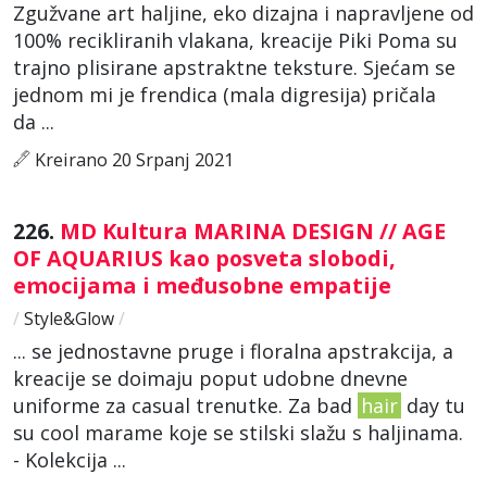
Zgužvane art haljine, eko dizajna i napravljene od
100% recikliranih vlakana, kreacije Piki Poma su
trajno plisirane apstraktne teksture. Sjećam se
jednom mi je frendica (mala digresija) pričala
da ...
Kreirano 20 Srpanj 2021
226.
MD Kultura MARINA DESIGN // AGE
OF AQUARIUS kao posveta slobodi,
emocijama i međusobne empatije
/
Style&Glow
/
... se jednostavne pruge i floralna apstrakcija, a
kreacije se doimaju poput udobne dnevne
uniforme za casual trenutke. Za bad
hair
day tu
su cool marame koje se stilski slažu s haljinama.
- Kolekcija ...