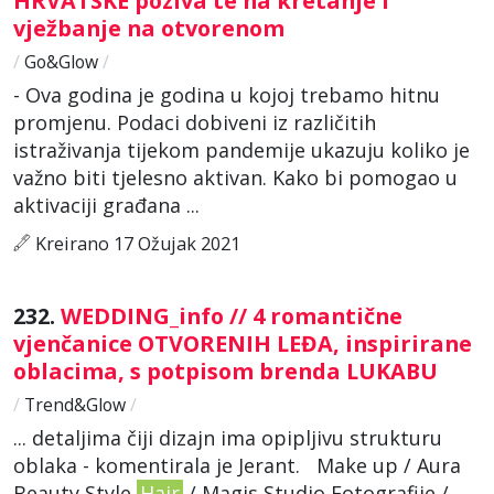
HRVATSKE poziva te na kretanje i
vježbanje na otvorenom
/
Go&Glow
/
- Ova godina je godina u kojoj trebamo hitnu
promjenu. Podaci dobiveni iz različitih
istraživanja tijekom pandemije ukazuju koliko je
važno biti tjelesno aktivan. Kako bi pomogao u
aktivaciji građana ...
Kreirano 17 Ožujak 2021
232.
WEDDING_info // 4 romantične
vjenčanice OTVORENIH LEĐA, inspirirane
oblacima, s potpisom brenda LUKABU
/
Trend&Glow
/
... detaljima čiji dizajn ima opipljivu strukturu
oblaka - komentirala je Jerant. Make up / Aura
Beauty Style
Hair
/ Magis Studio Fotografije /