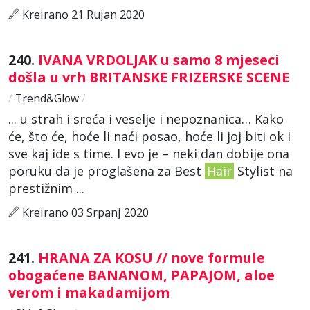
Kreirano 21 Rujan 2020
240.
IVANA VRDOLJAK u samo 8 mjeseci
došla u vrh BRITANSKE FRIZERSKE SCENE
/
Trend&Glow
/
... u strah i sreća i veselje i nepoznanica… Kako
će, što će, hoće li naći posao, hoće li joj biti ok i
sve kaj ide s time. I evo je – neki dan dobije ona
poruku da je proglašena za Best
Hair
Stylist na
prestižnim ...
Kreirano 03 Srpanj 2020
241.
HRANA ZA KOSU // nove formule
obogaćene BANANOM, PAPAJOM, aloe
verom i makadamijom