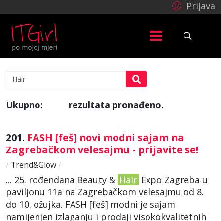
Prijava
Ukupno:
rezultata pronađeno.
370
201.
FASH [feš] novi modni sajam na
Zagrebačkom velesajmu - prijavite se!
/
Trend&Glow
/
... 25. rođendana Beauty &
Hair
Expo Zagreba u
paviljonu 11a na Zagrebačkom velesajmu od 8.
do 10. ožujka. FASH [feš] modni je sajam
namijenjen izlaganju i prodaji visokokvalitetnih