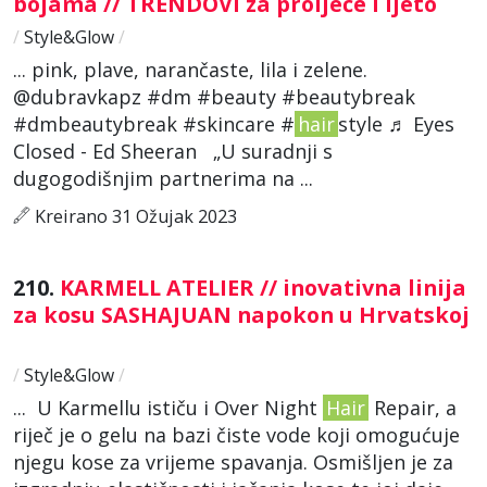
bojama // TRENDOVI za proljeće i ljeto
/
Style&Glow
/
... pink, plave, narančaste, lila i zelene.
@dubravkapz #dm #beauty #beautybreak
#dmbeautybreak #skincare #
hair
style ♬ Eyes
Closed - Ed Sheeran „U suradnji s
dugogodišnjim partnerima na ...
Kreirano 31 Ožujak 2023
210.
KARMELL ATELIER // inovativna linija
za kosu SASHAJUAN napokon u Hrvatskoj
/
Style&Glow
/
... U Karmellu ističu i Over Night
Hair
Repair, a
riječ je o gelu na bazi čiste vode koji omogućuje
njegu kose za vrijeme spavanja. Osmišljen je za