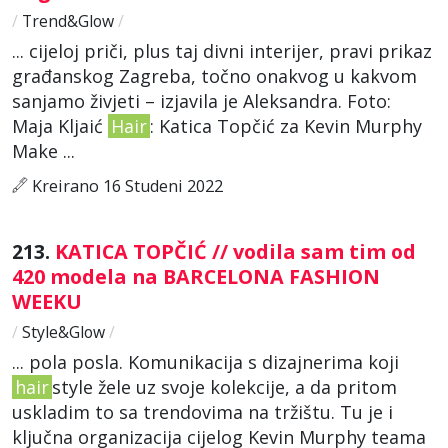
/
Trend&Glow
/
... cijeloj priči, plus taj divni interijer, pravi prikaz
građanskog Zagreba, točno onakvog u kakvom
sanjamo živjeti – izjavila je Aleksandra. Foto:
Maja Kljaić
Hair
: Katica Topčić za Kevin Murphy
Make ...
Kreirano 16 Studeni 2022
213.
KATICA TOPČIĆ // vodila sam tim od
420 modela na BARCELONA FASHION
WEEKU
/
Style&Glow
/
... pola posla. Komunikacija s dizajnerima koji
hair
style žele uz svoje kolekcije, a da pritom
uskladim to sa trendovima na tržištu. Tu je i
ključna organizacija cijelog Kevin Murphy teama