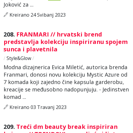
Joković za ...
Kreirano 24 Svibanj 2023
208.
FRANMARI // hrvatski brend
predstavlja kolekciju inspiriranu spojem
sunca i plavetnila
/
Style&Glow
/
Modna dizajnerica Evica Miletić, autorica brenda
Franmari, donosi novu kolekciju Mystic Azure od
7 komada koji zajedno čine kapsula garderobu,
kreacije se međusobno nadopunjuju. - Jedinstven
komad ...
Kreirano 03 Travanj 2023
209.
Treći dm beauty break inspiriran