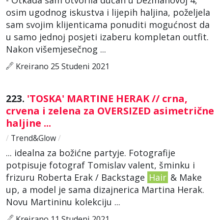
osim ugodnog iskustva i lijepih haljina, poželjela
sam svojim klijenticama ponuditi mogućnost da
u samo jednoj posjeti izaberu kompletan outfit.
Nakon višemjesečnog ...
Kreirano 25 Studeni 2021
223.
'TOSKA' MARTINE HERAK // crna,
crvena i zelena za OVERSIZED asimetrične
haljine ...
/
Trend&Glow
/
... idealna za božićne partyje. Fotografije
potpisuje fotograf Tomislav valent, šminku i
frizuru Roberta Erak / Backstage
Hair
& Make
up, a model je sama dizajnerica Martina Herak.
Novu Martininu kolekciju ...
Kreirano 11 Studeni 2021