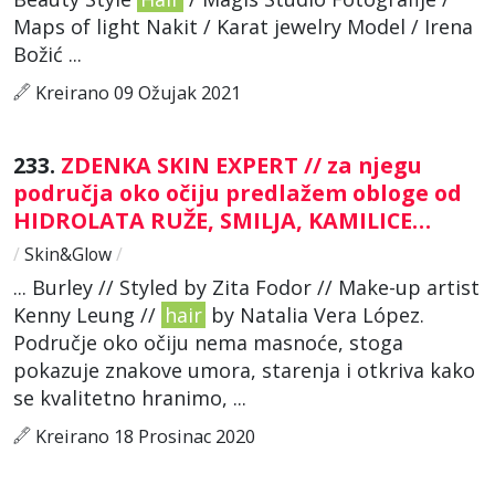
Maps of light Nakit / Karat jewelry Model / Irena
Božić ...
Kreirano 09 Ožujak 2021
233.
ZDENKA SKIN EXPERT // za njegu
područja oko očiju predlažem obloge od
HIDROLATA RUŽE, SMILJA, KAMILICE…
/
Skin&Glow
/
... Burley // Styled by Zita Fodor // Make-up artist
Kenny Leung //
hair
by Natalia Vera López.
Područje oko očiju nema masnoće, stoga
pokazuje znakove umora, starenja i otkriva kako
se kvalitetno hranimo, ...
Kreirano 18 Prosinac 2020