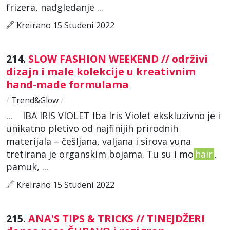
frizera, nadgledanje ...
Kreirano 15 Studeni 2022
214.
SLOW FASHION WEEKEND // održivi
dizajn i male kolekcije u kreativnim
hand-made formulama
/
Trend&Glow
/
... IBA IRIS VIOLET Iba Iris Violet ekskluzivno je i
unikatno pletivo od najfinijih prirodnih
materijala – češljana, valjana i sirova vuna
tretirana je organskim bojama. Tu su i mo
hair
,
pamuk, ...
Kreirano 15 Studeni 2022
215.
ANA'S TIPS & TRICKS // TINEJDŽERI