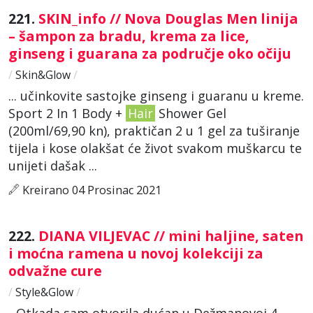
221.
SKIN_info // Nova Douglas Men linija
– šampon za bradu, krema za lice,
ginseng i guarana za područje oko očiju
/
Skin&Glow
/
... učinkovite sastojke ginseng i guaranu u kreme.
Sport 2 In 1 Body +
Hair
Shower Gel
(200ml/69,90 kn), praktičan 2 u 1 gel za tuširanje
tijela i kose olakšat će život svakom muškarcu te
unijeti dašak ...
Kreirano 04 Prosinac 2021
222.
DIANA VILJEVAC // mini haljine, saten
i moćna ramena u novoj kolekciji za
odvažne cure
/
Style&Glow
/
- Otkada sam otvorila dućan u Dežmanovoj 4,