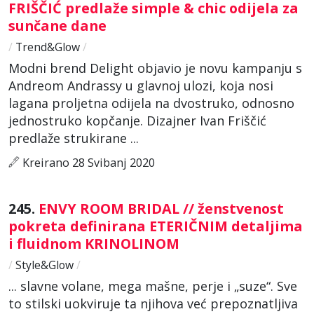
FRIŠČIĆ predlaže simple & chic odijela za
sunčane dane
/
Trend&Glow
/
Modni brend Delight objavio je novu kampanju s
Andreom Andrassy u glavnoj ulozi, koja nosi
lagana proljetna odijela na dvostruko, odnosno
jednostruko kopčanje. Dizajner Ivan Friščić
predlaže strukirane ...
Kreirano 28 Svibanj 2020
245.
ENVY ROOM BRIDAL // ženstvenost
pokreta definirana ETERIČNIM detaljima
i fluidnom KRINOLINOM
/
Style&Glow
/
... slavne volane, mega mašne, perje i „suze“. Sve
to stilski uokviruje ta njihova već prepoznatljiva