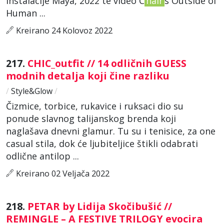
instalacije Maya, 2022 te video C
hair
s Outside of
Human ...
Kreirano 24 Kolovoz 2022
217.
CHIC_outfit // 14 odličnih GUESS
modnih detalja koji čine razliku
/
Style&Glow
/
Čizmice, torbice, rukavice i ruksaci dio su
ponude slavnog talijanskog brenda koji
naglašava dnevni glamur. Tu su i tenisice, za one
casual stila, dok će ljubiteljice štikli odabrati
odlične antilop ...
Kreirano 02 Veljača 2022
218.
PETAR by Lidija Skočibušić //
REMINGLE – A FESTIVE TRILOGY evocira