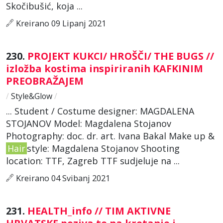
Skočibušić, koja ...
Kreirano 09 Lipanj 2021
230.
PROJEKT KUKCI/ HROŠČI/ THE BUGS //
izložba kostima inspiriranih KAFKINIM
PREOBRAŽAJEM
/
Style&Glow
/
... Student / Costume designer: MAGDALENA
STOJANOV Model: Magdalena Stojanov
Photography: doc. dr. art. Ivana Bakal Make up &
Hair
style: Magdalena Stojanov Shooting
location: TTF, Zagreb TTF sudjeluje na ...
Kreirano 04 Svibanj 2021
231.
HEALTH_info // TIM AKTIVNE