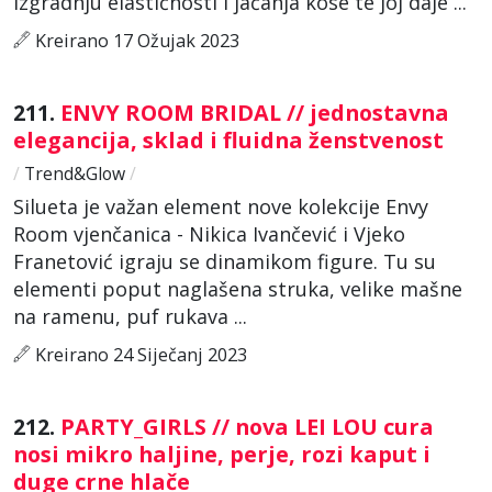
izgradnju elastičnosti i jačanja kose te joj daje ...
Kreirano 17 Ožujak 2023
211.
ENVY ROOM BRIDAL // jednostavna
elegancija, sklad i fluidna ženstvenost
/
Trend&Glow
/
Silueta je važan element nove kolekcije Envy
Room vjenčanica - Nikica Ivančević i Vjeko
Franetović igraju se dinamikom figure. Tu su
elementi poput naglašena struka, velike mašne
na ramenu, puf rukava ...
Kreirano 24 Siječanj 2023
212.
PARTY_GIRLS // nova LEI LOU cura
nosi mikro haljine, perje, rozi kaput i
duge crne hlače