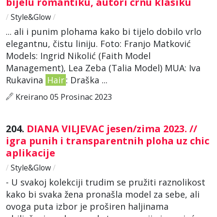
bijelu romantiku, autori crnu klasiku
/
Style&Glow
/
... ali i punim plohama kako bi tijelo dobilo vrlo
elegantnu, čistu liniju. Foto: Franjo Matković
Models: Ingrid Nikolić (Faith Model
Management), Lea Zeba (Talia Model) MUA: Iva
Rukavina
Hair
: Draška ...
Kreirano 05 Prosinac 2023
204.
DIANA VILJEVAC jesen/zima 2023. //
igra punih i transparentnih ploha uz chic
aplikacije
/
Style&Glow
/
- U svakoj kolekciji trudim se pružiti raznolikost
kako bi svaka žena pronašla model za sebe, ali
ovoga puta izbor je proširen haljinama