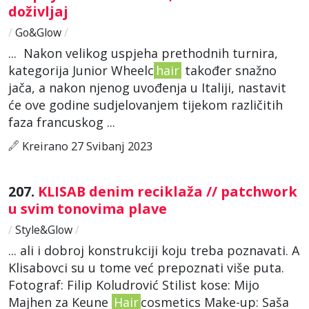
doživljaj
/
Go&Glow
/
... Nakon velikog uspjeha prethodnih turnira,
kategorija Junior Wheelc
hair
također snažno
jača, a nakon njenog uvođenja u Italiji, nastavit
će ove godine sudjelovanjem tijekom različitih
faza francuskog ...
Kreirano 27 Svibanj 2023
207.
KLISAB denim reciklaža // patchwork
u svim tonovima plave
/
Style&Glow
/
... ali i dobroj konstrukciji koju treba poznavati. A
Klisabovci su u tome već prepoznati više puta.
Fotograf: Filip Koludrović Stilist kose: Mijo
Majhen za Keune
Hair
cosmetics Make-up: Saša