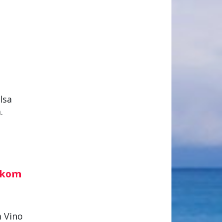
lsa
.
rskom
m Vino