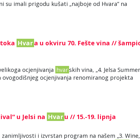
ni su imali prigodu kušati „najboje od Hvara“ na
 otoka
Hvar
a u okviru 70. Fešte vina // šampi
velikoga ocjenjivanja
hvar
skih vina, „4. Jelsa Summe
na ovogodišnjeg ocjenjivanja renomiranog projekta
ival“ u Jelsi na
Hvar
u // 15.-19. lipnja
 zanimljivosti i izvrstan program na našem „3. Wine,