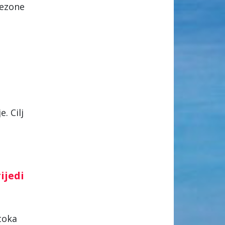
sezone
. Cilj
ijedi
toka