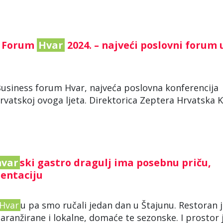
s Forum
Hvar
2024. – najveći poslovni forum 
 Business forum Hvar, najveća poslovna konferencija
vatskoj ovoga ljeta. Direktorica Zeptera Hrvatska 
hvar
ski gastro dragulj ima posebnu priču,
zentaciju
Hvar
u pa smo ručali jedan dan u Štajunu. Restoran j
aranžirane i lokalne, domaće te sezonske. I prostor 