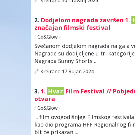
Kreirano 30 Travanj 2025
2.
Dodjelom nagrada završen 1.
značajan filmski festival
/
Go&Glow
/
Svečanom dodjelom nagrada na gala več
Nagrade su dodijeljene u tri kategorije
Nagrada Sunny Shorts ...
Kreirano 17 Rujan 2024
3.
1.
Hvar
Film Festival // Pobjed
otvara
/
Go&Glow
/
... film ovogodišnjeg Filmskog festival
kao dio programa HFF Regionalnog filma
bit će prikazan ...