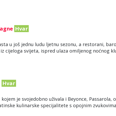
pagne
Hvar
ta u još jednu ludu ljetnu sezonu, a restorani, baro
a iz cijeloga svijeta, ispred ulaza omiljenog noćnog k
@
Hvar
 kojem je svojedobno uživala i Beyonce, Passarola, o
inske kulinarske specijalitete s opojnim zvukovim