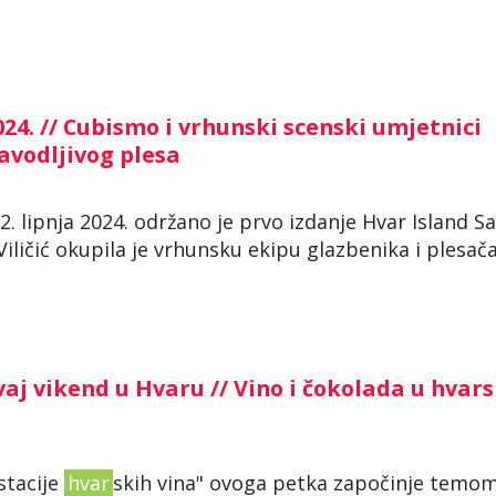
4. // Cubismo i vrhunski scenski umjetnici
zavodljivog plesa
2. lipnja 2024. održano je prvo izdanje Hvar Island Sa
Viličić okupila je vrhunsku ekipu glazbenika i plesača
vaj vikend u Hvaru // Vino i čokolada u hva
stacije
hvar
skih vina" ovoga petka započinje temo