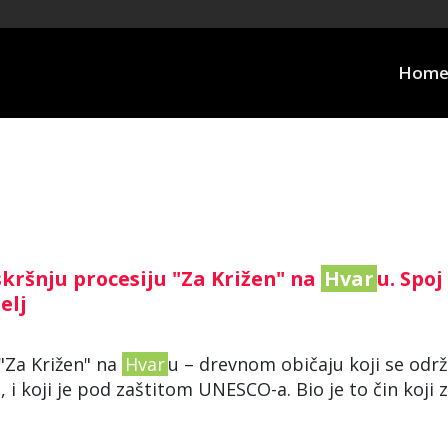
Hom
kršnju procesiju "Za Križen" na
Hvar
u. Spoj
telj
 "Za Križen" na
Hvar
u – drevnom običaju koji se odr
, i koji je pod zaštitom UNESCO-a. Bio je to čin koji 