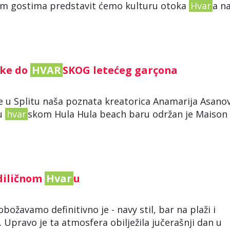
nim gostima predstavit ćemo kulturu otoka
Hvar
a na
pke do
HVAR
SKOG letećeg garçona
e u Splitu naša poznata kreatorica Anamarija Asanov
 u
hvar
skom Hula Hula beach baru održan je Maison
idiličnom
Hvar
u
obožavamo definitivno je - navy stil, bar na plaži i
Upravo je ta atmosfera obilježila jučerašnji dan u