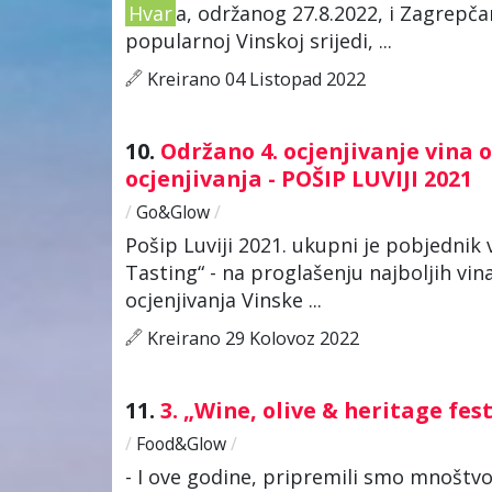
Hvar
a, održanog 27.8.2022, i Zagrepča
popularnoj Vinskoj srijedi, ...
Kreirano 04 Listopad 2022
10.
Održano 4. ocjenjivanje vina
ocjenjivanja - POŠIP LUVIJI 2021
/
Go&Glow
/
Pošip Luviji 2021. ukupni je pobjednik 
Tasting“ - na proglašenju najboljih vi
ocjenjivanja Vinske ...
Kreirano 29 Kolovoz 2022
11.
3. „Wine, olive & heritage fest
/
Food&Glow
/
- I ove godine, pripremili smo mnoštvo