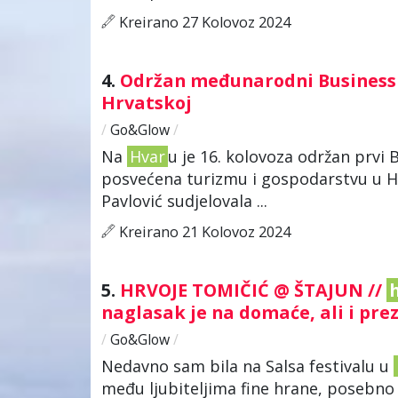
Kreirano 27 Kolovoz 2024
4.
Održan međunarodni Busines
Hrvatskoj
/
Go&Glow
/
Na
Hvar
u je 16. kolovoza održan prvi
posvećena turizmu i gospodarstvu u Hr
Pavlović sudjelovala ...
Kreirano 21 Kolovoz 2024
5.
HRVOJE TOMIČIĆ @ ŠTAJUN //
naglasak je na domaće, ali i pre
/
Go&Glow
/
Nedavno sam bila na Salsa festivalu u
među ljubiteljima fine hrane, posebno 