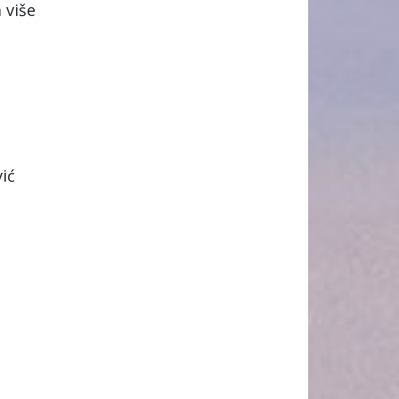
 više
ić