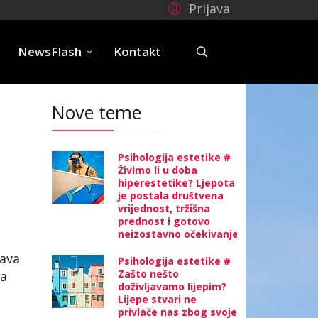
Prijava
e
NewsFlash
Kontakt
Nove teme
Psihologija estetike #
Živimo li u doba
hiperestetike? Ljepota
je postala društvena
vrijednost, tržišna
prednost i gotovo
neizostavno očekivanje
žava
Psihologija estetike #
Zašto nešto
za
doživljavamo lijepim?
Lijepe stvari ne
privlače nas zbog svoje