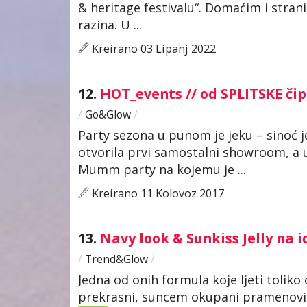
& heritage festivalu“. Domaćim i stra
razina. U ...
Kreirano 03 Lipanj 2022
12.
HOT_events // od SPLITSKE či
/
Go&Glow
/
Party sezona u punom je jeku – sinoć j
otvorila prvi samostalni showroom, a
Mumm party na kojemu je ...
Kreirano 11 Kolovoz 2017
13.
Navy look & Sunkiss Jelly na 
/
Trend&Glow
/
Jedna od onih formula koje ljeti toliko 
prekrasni, suncem okupani pramenovi. 