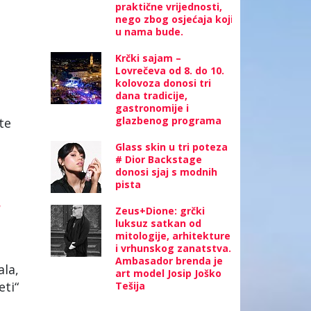
praktične vrijednosti,
nego zbog osjećaja koji
u nama bude.
Krčki sajam –
Lovrečeva od 8. do 10.
kolovoza donosi tri
dana tradicije,
gastronomije i
glazbenog programa
te
Glass skin u tri poteza
# Dior Backstage
donosi sjaj s modnih
pista
“
Zeus+Dione: grčki
luksuz satkan od
mitologije, arhitekture
i vrhunskog zanatstva.
Ambasador brenda je
ala,
art model Josip Joško
eti“
Tešija