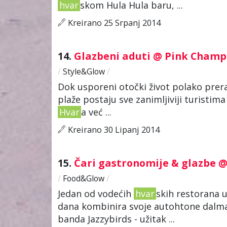
hvar
skom Hula Hula baru, ...
Kreirano 25 Srpanj 2014
14.
Glazbeni aduti @ Pink Cham
/
Style&Glow
/
Dok usporeni otočki život polako preras
plaže postaju sve zanimljiviji turistim
Hvar
a već ...
Kreirano 30 Lipanj 2014
15.
Čari gastronomije & glazbe 
/
Food&Glow
/
Jedan od vodećih
hvar
skih restorana u
dana kombinira svoje autohtone dalmat
banda Jazzybirds - užitak ...