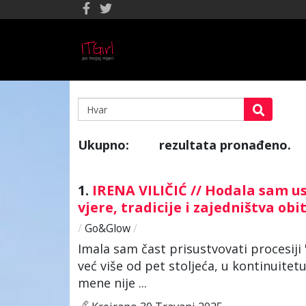
Ukupno:
rezultata pronađeno.
52
1.
IRENA VILIČIĆ // Hodala sam us
vjere, tradicije i zajedništva obi
/
Go&Glow
/
Imala sam čast prisustvovati procesiji
već više od pet stoljeća, u kontinuitetu
mene nije ...