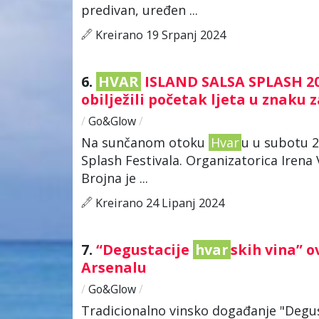
predivan, uređen ...
Kreirano 19 Srpanj 2024
6.
HVAR
ISLAND SALSA SPLASH 202
obilježili početak ljeta u znaku 
/
Go&Glow
/
Na sunčanom otoku
Hvar
u u subotu 2
Splash Festivala. Organizatorica Irena 
Brojna je ...
Kreirano 24 Lipanj 2024
7.
“Degustacije
hvar
skih vina” o
Arsenalu
/
Go&Glow
/
Tradicionalno vinsko događanje "Degu