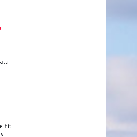
u
Kata
e hit
je