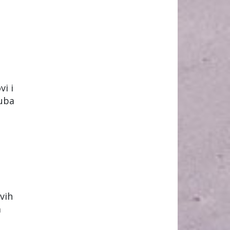
vi i
luba
vih
a