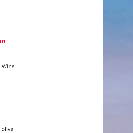
on
r Wine
 olive