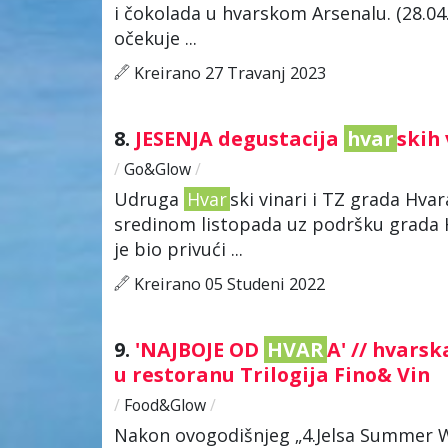
i čokolada u hvarskom Arsenalu. (28.04.
očekuje ...
Kreirano 27 Travanj 2023
8.
JESENJA degustacija
hvar
skih
/
Go&Glow
/
Udruga
Hvar
ski vinari i TZ grada Hva
sredinom listopada uz podršku grada Hv
je bio privući ...
Kreirano 05 Studeni 2022
9.
'NAJBOJE OD
HVAR
A' // hvars
u restoranu Trilogija Fino& Vin
/
Food&Glow
/
Nakon ovogodišnjeg „4.Jelsa Summer Win