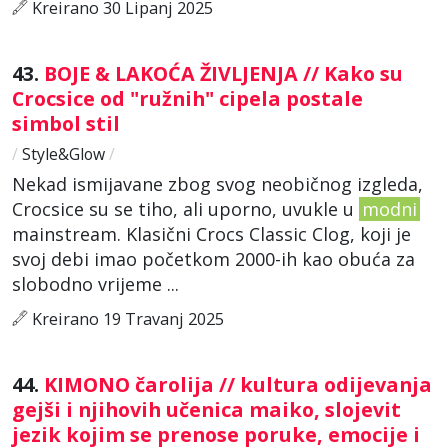
Kreirano 30 Lipanj 2025
43.
BOJE & LAKOĆA ŽIVLJENJA // Kako su
Crocsice od "ružnih" cipela postale
simbol stil
/
Style&Glow
/
Nekad ismijavane zbog svog neobičnog izgleda,
Crocsice su se tiho, ali uporno, uvukle u
modni
mainstream. Klasični Crocs Classic Clog, koji je
svoj debi imao početkom 2000-ih kao obuća za
slobodno vrijeme ...
Kreirano 19 Travanj 2025
44.
KIMONO čarolija // kultura odijevanja
gejši i njihovih učenica maiko, slojevit
jezik kojim se prenose poruke, emocije i