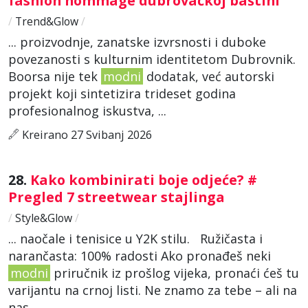
fashion hommage dubrovačkoj baštini
/
Trend&Glow
/
... proizvodnje, zanatske izvrsnosti i duboke
povezanosti s kulturnim identitetom Dubrovnik.
Boorsa nije tek
modni
dodatak, već autorski
projekt koji sintetizira trideset godina
profesionalnog iskustva, ...
Kreirano 27 Svibanj 2026
28.
Kako kombinirati boje odjeće? #
Pregled 7 streetwear stajlinga
/
Style&Glow
/
... naočale i tenisice u Y2K stilu. Ružičasta i
narančasta: 100% radosti Ako pronađeš neki
modni
priručnik iz prošlog vijeka, pronaći ćeš tu
varijantu na crnoj listi. Ne znamo za tebe – ali na
nas ...