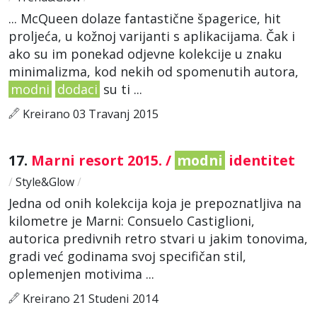
... McQueen dolaze fantastične špagerice, hit
proljeća, u kožnoj varijanti s aplikacijama. Čak i
ako su im ponekad odjevne kolekcije u znaku
minimalizma, kod nekih od spomenutih autora,
modni
dodaci
su ti ...
Kreirano 03 Travanj 2015
17.
Marni resort 2015. /
modni
identitet
/
Style&Glow
/
Jedna od onih kolekcija koja je prepoznatljiva na
kilometre je Marni: Consuelo Castiglioni,
autorica predivnih retro stvari u jakim tonovima,
gradi već godinama svoj specifičan stil,
oplemenjen motivima ...
Kreirano 21 Studeni 2014