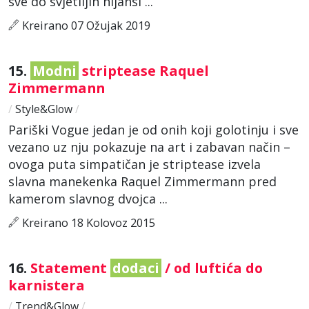
sve do svjetlijih nijansi ...
Kreirano 07 Ožujak 2019
15.
Modni
striptease Raquel
Zimmermann
/
Style&Glow
/
Pariški Vogue jedan je od onih koji golotinju i sve
vezano uz nju pokazuje na art i zabavan način –
ovoga puta simpatičan je striptease izvela
slavna manekenka Raquel Zimmermann pred
kamerom slavnog dvojca ...
Kreirano 18 Kolovoz 2015
16.
Statement
dodaci
/ od luftića do
karnistera
/
Trend&Glow
/