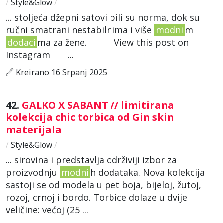
/
Style&Glow
/
... stoljeća džepni satovi bili su norma, dok su
ručni smatrani nestabilnima i više
modni
m
dodaci
ma za žene. View this post on
Instagram ...
Kreirano 16 Srpanj 2025
42.
GALKO X SABANT // limitirana
kolekcija chic torbica od Gin skin
materijala
/
Style&Glow
/
... sirovina i predstavlja održiviji izbor za
proizvodnju
modni
h dodataka. Nova kolekcija
sastoji se od modela u pet boja, bijeloj, žutoj,
rozoj, crnoj i bordo. Torbice dolaze u dvije
veličine: većoj (25 ...