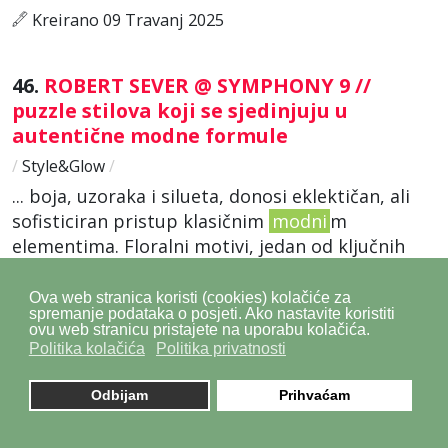
Kreirano 09 Travanj 2025
46.
ROBERT SEVER @ SYMPHONY 9 //
puzzle stilova koji se sjedinjuju u
autentične modne formule
/
Style&Glow
/
... boja, uzoraka i silueta, donosi eklektičan, ali
sofisticiran pristup klasičnim
modni
m
elementima. Floralni motivi, jedan od ključnih
vizualnih kodova ove kolekcije, prisutni su kroz
raznolike uzorke, od ...
Ova web stranica koristi (cookies) kolačiće za
spremanje podataka o posjeti. Ako nastavite koristiti
Kreirano 13 Ožujak 2025
ovu web stranicu pristajete na uporabu kolačića.
Politika kolačića
Politika privatnosti
47.
TTF // Održan međunarodni
Odbijam
Prihvaćam
umjetničko-istraživački skup “Razvoj
modnog portfolija”