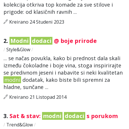
kolekcija otkriva top komade za sve stilove i
prigode: od klasičnih ravnih ...
Kreirano 24 Studeni 2023
2.
Modni
dodaci
@ boje prirode
/
Style&Glow
/
... se načas povukla, kako bi prednost dala skali
između čokoladne i boje vina, stoga inspirirajte
se predivnom jeseni i nabavite si neki kvalitetan
modni
dodatak, kako biste bili spremni za
hladne, sunčane ...
Kreirano 21 Listopad 2014
3.
Sat & stav:
modni
dodaci
s porukom
/
Trend&Glow
/