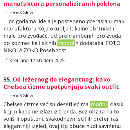
manufaktura personaliziranih poklona
/
Trend&Glow
/
... prigodama. Ideja je postepeno prerasla u malu
manufakturu koja okuplja lokalne obrtnike i
male proizvođače, od prehrambenih proizvoda
do kozmetike i sitnih
modni
h dodataka. FOTO:
NIKOLA ZOKO Posebnost ...
Kreirano 17 Studeni 2025
35.
Od ležernog do elegantnog: kako
Chelsea čizme upotpunjuju svaki outfit
/
Trend&Glow
/
Chelsea čizme već su desetljećima
modni
klasik
koji nikada ne izlazi iz trenda. Bez obzira na to
voliš li opušteni, svakodnevni stil ili preferiraš
elegantniji izgled, ovaj tip obuće nudi savršenu