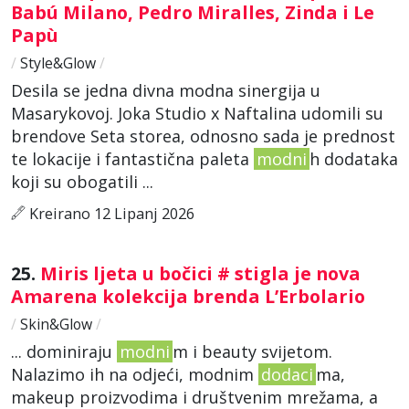
Babú Milano, Pedro Miralles, Zinda i Le
Papù
/
Style&Glow
/
Desila se jedna divna modna sinergija u
Masarykovoj. Joka Studio x Naftalina udomili su
brendove Seta storea, odnosno sada je prednost
te lokacije i fantastična paleta
modni
h dodataka
koji su obogatili ...
Kreirano 12 Lipanj 2026
25.
Miris ljeta u bočici # stigla je nova
Amarena kolekcija brenda L’Erbolario
/
Skin&Glow
/
... dominiraju
modni
m i beauty svijetom.
Nalazimo ih na odjeći, modnim
dodaci
ma,
makeup proizvodima i društvenim mrežama, a