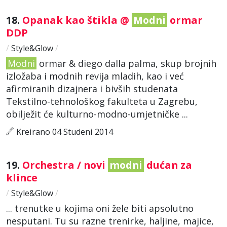
18.
Opanak kao štikla @
Modni
ormar
DDP
/
Style&Glow
/
Modni
ormar & diego dalla palma, skup brojnih
izložaba i modnih revija mladih, kao i već
afirmiranih dizajnera i bivših studenata
Tekstilno-tehnološkog fakulteta u Zagrebu,
obilježit će kulturno-modno-umjetničke ...
Kreirano 04 Studeni 2014
19.
Orchestra / novi
modni
dućan za
klince
/
Style&Glow
/
... trenutke u kojima oni žele biti apsolutno
nesputani. Tu su razne trenirke, haljine, majice,