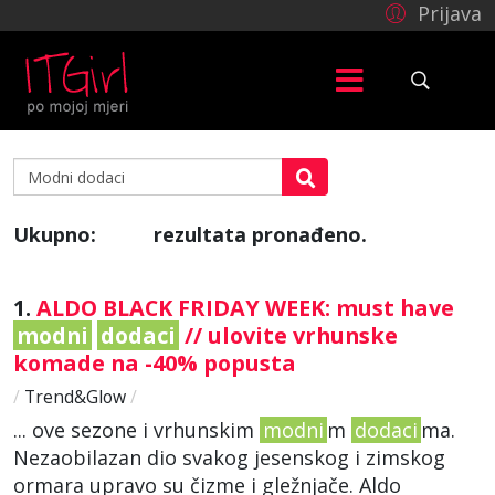
Prijava
Ukupno:
rezultata pronađeno.
999
1.
ALDO BLACK FRIDAY WEEK: must have
modni
dodaci
// ulovite vrhunske
komade na -40% popusta
/
Trend&Glow
/
... ove sezone i vrhunskim
modni
m
dodaci
ma.
Nezaobilazan dio svakog jesenskog i zimskog
ormara upravo su čizme i gležnjače. Aldo