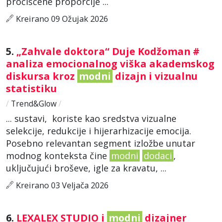
pročišćene proporcije ...
Kreirano 09 Ožujak 2026
5.
„Zahvale doktora“ Duje Kodžoman #
analiza emocionalnog viška akademskog
diskursa kroz
modni
dizajn i vizualnu
statistiku
/
Trend&Glow
/
... sustavi, koriste kao sredstva vizualne
selekcije, redukcije i hijerarhizacije emocija.
Posebno relevantan segment izložbe unutar
modnog konteksta čine
modni
dodaci
,
uključujući broševe, igle za kravatu, ...
Kreirano 03 Veljača 2026
6.
LEXALEX STUDIO i
modni
dizajner