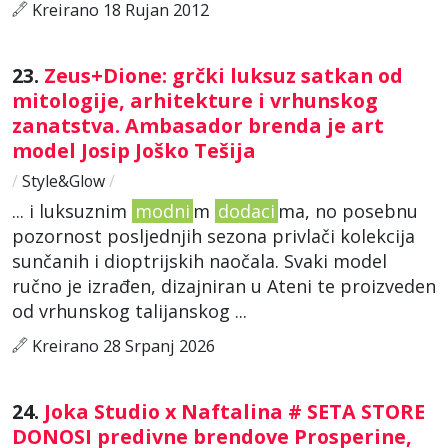
Kreirano 18 Rujan 2012
23.
Zeus+Dione: grčki luksuz satkan od
mitologije, arhitekture i vrhunskog
zanatstva. Ambasador brenda je art
model Josip Joško Tešija
/
Style&Glow
/
... i luksuznim
modni
m
dodaci
ma, no posebnu
pozornost posljednjih sezona privlači kolekcija
sunčanih i dioptrijskih naočala. Svaki model
ručno je izrađen, dizajniran u Ateni te proizveden
od vrhunskog talijanskog ...
Kreirano 28 Srpanj 2026
24.
Joka Studio x Naftalina # SETA STORE
DONOSI predivne brendove Prosperine,