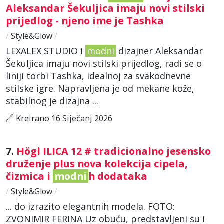
Aleksandar Šekuljica imaju novi stilski
prijedlog - njeno ime je Tashka
/
Style&Glow
/
LEXALEX STUDIO i
modni
dizajner Aleksandar
Šekuljica imaju novi stilski prijedlog, radi se o
liniji torbi Tashka, idealnoj za svakodnevne
stilske igre. Napravljena je od mekane kože,
stabilnog je dizajna ...
Kreirano 16 Siječanj 2026
7.
Högl ILICA 12 # tradicionalno jesensko
druženje plus nova kolekcija cipela,
čizmica i
modni
h dodataka
/
Style&Glow
/
... do izrazito elegantnih modela. FOTO:
ZVONIMIR FERINA Uz obuću, predstavljeni su i