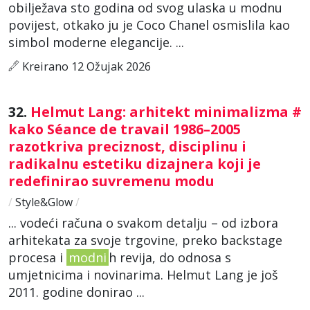
obilježava sto godina od svog ulaska u modnu
povijest, otkako ju je Coco Chanel osmislila kao
simbol moderne elegancije. ...
Kreirano 12 Ožujak 2026
32.
Helmut Lang: arhitekt minimalizma #
kako Séance de travail 1986–2005
razotkriva preciznost, disciplinu i
radikalnu estetiku dizajnera koji je
redefinirao suvremenu modu
/
Style&Glow
/
... vodeći računa o svakom detalju – od izbora
arhitekata za svoje trgovine, preko backstage
procesa i
modni
h revija, do odnosa s
umjetnicima i novinarima. Helmut Lang je još
2011. godine donirao ...