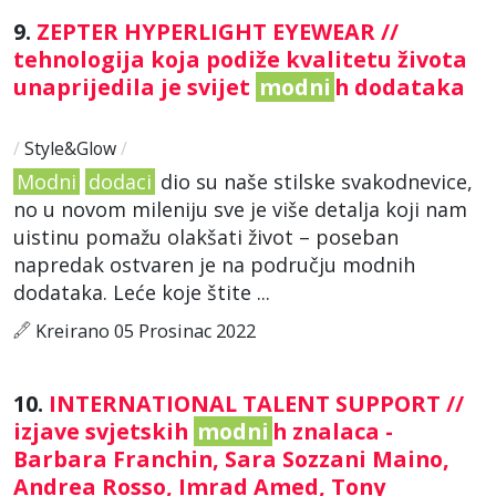
9.
ZEPTER HYPERLIGHT EYEWEAR //
tehnologija koja podiže kvalitetu života
unaprijedila je svijet
modni
h dodataka
/
Style&Glow
/
Modni
dodaci
dio su naše stilske svakodnevice,
no u novom mileniju sve je više detalja koji nam
uistinu pomažu olakšati život – poseban
napredak ostvaren je na području modnih
dodataka. Leće koje štite ...
Kreirano 05 Prosinac 2022
10.
INTERNATIONAL TALENT SUPPORT //
izjave svjetskih
modni
h znalaca -
Barbara Franchin, Sara Sozzani Maino,
Andrea Rosso, Imrad Amed, Tony