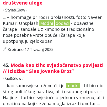
društvene uloge
/
Style&Glow
/
... – hommage prirodi i prolaznosti. foto: Naveen
Kumar, Unsplash
Modni
dodaci
- obavezne
čarape i sandale Uz kimono se tradicionalno
nose posebne vrste obuće i čarapa koje
upotpunjuju cjelokupan ...
Kreirano 17 Travanj 2025
45.
Moda kao tiho svjedočanstvo povijesti
// Izložba “Glas Jovanke Broz”
/
Go&Glow
/
... kao samosvjesnu ženu čiji je
modni
stil bio dio
šireg političkog narativa, ali i osobnog otpora. –
Haljine i torbice svjedoče o jednom vremenu, ali i
o načinu na koji se žena mogla izraziti unutar ...