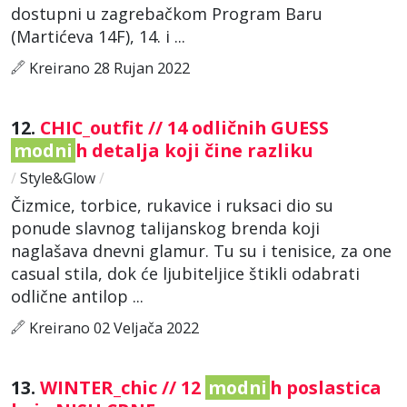
dostupni u zagrebačkom Program Baru
(Martićeva 14F), 14. i ...
Kreirano 28 Rujan 2022
12.
CHIC_outfit // 14 odličnih GUESS
modni
h detalja koji čine razliku
/
Style&Glow
/
Čizmice, torbice, rukavice i ruksaci dio su
ponude slavnog talijanskog brenda koji
naglašava dnevni glamur. Tu su i tenisice, za one
casual stila, dok će ljubiteljice štikli odabrati
odlične antilop ...
Kreirano 02 Veljača 2022
13.
WINTER_chic // 12
modni
h poslastica