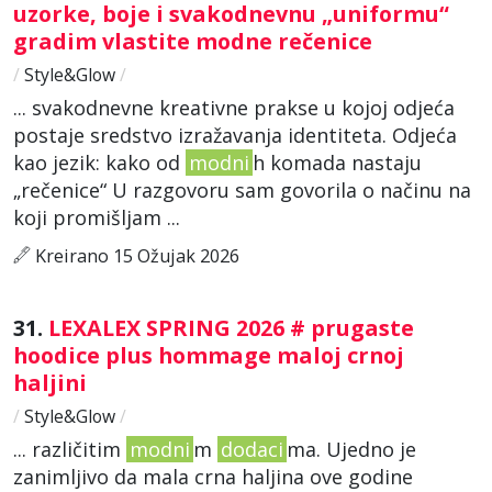
uzorke, boje i svakodnevnu „uniformu“
gradim vlastite modne rečenice
/
Style&Glow
/
... svakodnevne kreativne prakse u kojoj odjeća
postaje sredstvo izražavanja identiteta. Odjeća
kao jezik: kako od
modni
h komada nastaju
„rečenice“ U razgovoru sam govorila o načinu na
koji promišljam ...
Kreirano 15 Ožujak 2026
31.
LEXALEX SPRING 2026 # prugaste
hoodice plus hommage maloj crnoj
haljini
/
Style&Glow
/
... različitim
modni
m
dodaci
ma. Ujedno je
zanimljivo da mala crna haljina ove godine