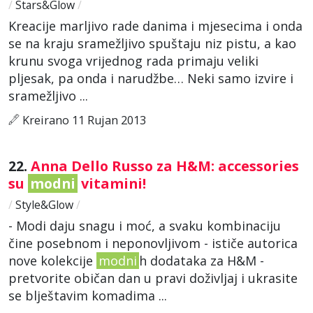
/
Stars&Glow
/
Kreacije marljivo rade danima i mjesecima i onda
se na kraju sramežljivo spuštaju niz pistu, a kao
krunu svoga vrijednog rada primaju veliki
pljesak, pa onda i narudžbe… Neki samo izvire i
sramežljivo ...
Kreirano 11 Rujan 2013
22.
Anna Dello Russo za H&M: accessories
su
modni
vitamini!
/
Style&Glow
/
- Modi daju snagu i moć, a svaku kombinaciju
čine posebnom i neponovljivom - ističe autorica
nove kolekcije
modni
h dodataka za H&M -
pretvorite običan dan u pravi doživljaj i ukrasite
se blještavim komadima ...