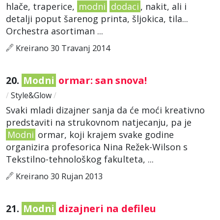
hlače, traperice,
modni
dodaci
, nakit, ali i
detalji poput šarenog printa, šljokica, tila...
Orchestra asortiman ...
Kreirano 30 Travanj 2014
20.
Modni
ormar: san snova!
/
Style&Glow
/
Svaki mladi dizajner sanja da će moći kreativno
predstaviti na strukovnom natjecanju, pa je
Modni
ormar, koji krajem svake godine
organizira profesorica Nina Režek-Wilson s
Tekstilno-tehnološkog fakulteta, ...
Kreirano 30 Rujan 2013
21.
Modni
dizajneri na defileu