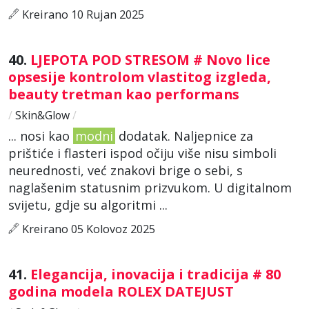
Kreirano 10 Rujan 2025
40.
LJEPOTA POD STRESOM # Novo lice
opsesije kontrolom vlastitog izgleda,
beauty tretman kao performans
/
Skin&Glow
/
... nosi kao
modni
dodatak. Naljepnice za
prištiće i flasteri ispod očiju više nisu simboli
neurednosti, već znakovi brige o sebi, s
naglašenim statusnim prizvukom. U digitalnom
svijetu, gdje su algoritmi ...
Kreirano 05 Kolovoz 2025
41.
Elegancija, inovacija i tradicija # 80
godina modela ROLEX DATEJUST