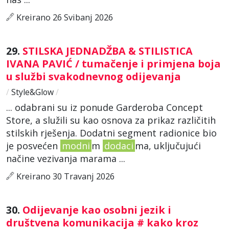
Kreirano 26 Svibanj 2026
29.
STILSKA JEDNADŽBA & STILISTICA
IVANA PAVIĆ / tumačenje i primjena boja
u službi svakodnevnog odijevanja
/
Style&Glow
/
... odabrani su iz ponude Garderoba Concept
Store, a služili su kao osnova za prikaz različitih
stilskih rješenja. Dodatni segment radionice bio
je posvećen
modni
m
dodaci
ma, uključujući
načine vezivanja marama ...
Kreirano 30 Travanj 2026
30.
Odijevanje kao osobni jezik i
društvena komunikacija # kako kroz