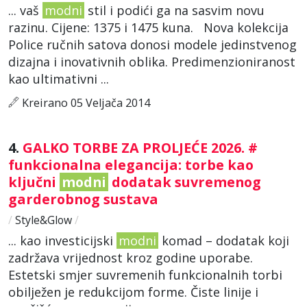
... vaš
modni
stil i podići ga na sasvim novu
razinu. Cijene: 1375 i 1475 kuna. Nova kolekcija
Police ručnih satova donosi modele jedinstvenog
dizajna i inovativnih oblika. Predimenzioniranost
kao ultimativni ...
Kreirano 05 Veljača 2014
4.
GALKO TORBE ZA PROLJEĆE 2026. #
funkcionalna elegancija: torbe kao
ključni
modni
dodatak suvremenog
garderobnog sustava
/
Style&Glow
/
... kao investicijski
modni
komad – dodatak koji
zadržava vrijednost kroz godine uporabe.
Estetski smjer suvremenih funkcionalnih torbi
obilježen je redukcijom forme. Čiste linije i