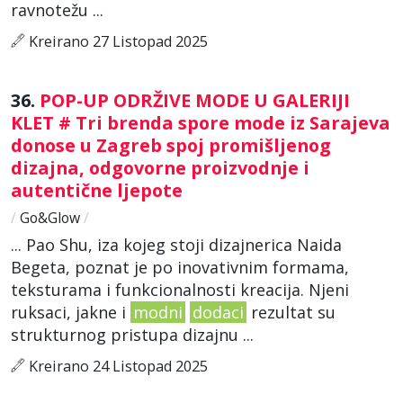
ravnotežu ...
Kreirano 27 Listopad 2025
36.
POP-UP ODRŽIVE MODE U GALERIJI
KLET # Tri brenda spore mode iz Sarajeva
donose u Zagreb spoj promišljenog
dizajna, odgovorne proizvodnje i
autentične ljepote
/
Go&Glow
/
... Pao Shu, iza kojeg stoji dizajnerica Naida
Begeta, poznat je po inovativnim formama,
teksturama i funkcionalnosti kreacija. Njeni
ruksaci, jakne i
modni
dodaci
rezultat su
strukturnog pristupa dizajnu ...
Kreirano 24 Listopad 2025