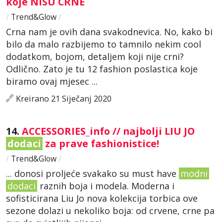
koje NISU CRNE
/
Trend&Glow
/
Crna nam je ovih dana svakodnevica. No, kako bi
bilo da malo razbijemo to tamnilo nekim cool
dodatkom, bojom, detaljem koji nije crni?
Odlično. Zato je tu 12 fashion poslastica koje
biramo ovaj mjesec ...
Kreirano 21 Siječanj 2020
14.
ACCESSORIES_info // najbolji LIU JO
dodaci
za prave fashionistice!
/
Trend&Glow
/
... donosi proljeće svakako su must have
modni
dodaci
raznih boja i modela. Moderna i
sofisticirana Liu Jo nova kolekcija torbica ove
sezone dolazi u nekoliko boja: od crvene, crne pa