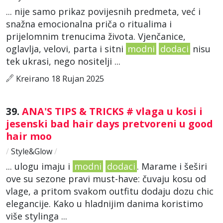
... nije samo prikaz povijesnih predmeta, već i
snažna emocionalna priča o ritualima i
prijelomnim trenucima života. Vjenčanice,
oglavlja, velovi, parta i sitni
modni
dodaci
nisu
tek ukrasi, nego nositelji ...
Kreirano 18 Rujan 2025
39.
ANA'S TIPS & TRICKS # vlaga u kosi i
jesenski bad hair days pretvoreni u good
hair moo
/
Style&Glow
/
... ulogu imaju i
modni
dodaci
. Marame i šeširi
ove su sezone pravi must-have: čuvaju kosu od
vlage, a pritom svakom outfitu dodaju dozu chic
elegancije. Kako u hladnijim danima koristimo
više stylinga ...