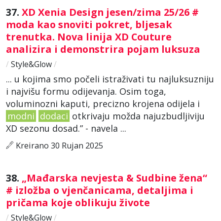
37.
XD Xenia Design jesen/zima 25/26 #
moda kao snoviti pokret, bljesak
trenutka. Nova linija XD Couture
analizira i demonstrira pojam luksuza
/
Style&Glow
/
... u kojima smo počeli istraživati tu najluksuzniju
i najvišu formu odijevanja. Osim toga,
voluminozni kaputi, precizno krojena odijela i
modni
dodaci
otkrivaju možda najuzbudljiviju
XD sezonu dosad.” - navela ...
Kreirano 30 Rujan 2025
38.
„Mađarska nevjesta & Sudbine žena“
# izložba o vjenčanicama, detaljima i
pričama koje oblikuju živote
/
Style&Glow
/