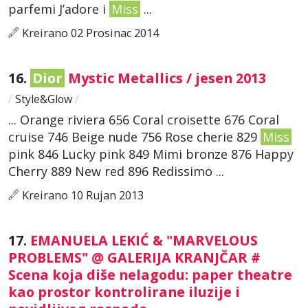
parfemi J’adore i
Miss
...
Kreirano 02 Prosinac 2014
16.
Dior
Mystic Metallics / jesen 2013
/
Style&Glow
/
... Orange riviera 656 Coral croisette 676 Coral
cruise 746 Beige nude 756 Rose cherie 829
Miss
pink 846 Lucky pink 849 Mimi bronze 876 Happy
Cherry 889 New red 896 Redissimo ...
Kreirano 10 Rujan 2013
17.
EMANUELA LEKIĆ & "MARVELOUS
PROBLEMS" @ GALERIJA KRANJČAR #
Scena koja diše nelagodu: paper theatre
kao prostor kontrolirane iluzije i