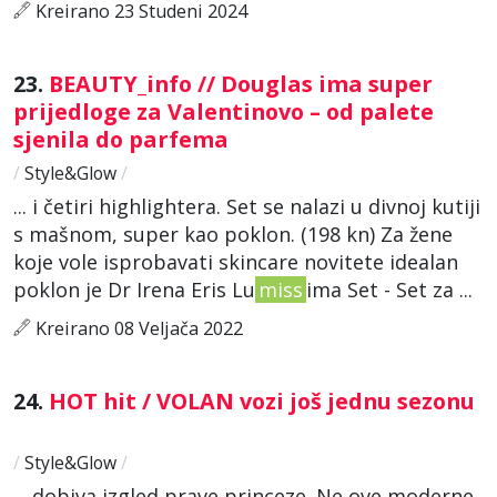
Kreirano 23 Studeni 2024
23.
BEAUTY_info // Douglas ima super
prijedloge za Valentinovo – od palete
sjenila do parfema
/
Style&Glow
/
... i četiri highlightera. Set se nalazi u divnoj kutiji
s mašnom, super kao poklon. (198 kn) Za žene
koje vole isprobavati skincare novitete idealan
poklon je Dr Irena Eris Lu
miss
ima Set - Set za ...
Kreirano 08 Veljača 2022
24.
HOT hit / VOLAN vozi još jednu sezonu
/
Style&Glow
/
... dobiva izgled prave princeze. Ne ove moderne,