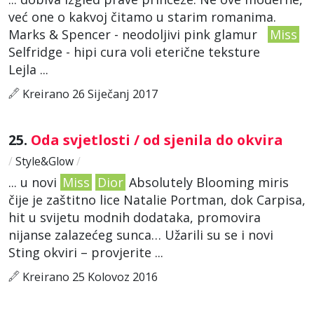
već one o kakvoj čitamo u starim romanima.
Marks & Spencer - neodoljivi pink glamur
Miss
Selfridge - hipi cura voli eterične teksture
Lejla ...
Kreirano 26 Siječanj 2017
25.
Oda svjetlosti / od sjenila do okvira
/
Style&Glow
/
... u novi
Miss
Dior
Absolutely Blooming miris
čije je zaštitno lice Natalie Portman, dok Carpisa,
hit u svijetu modnih dodataka, promovira
nijanse zalazećeg sunca… Užarili su se i novi
Sting okviri – provjerite ...
Kreirano 25 Kolovoz 2016