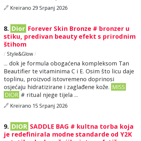
Kreirano 29 Srpanj 2026
8.
Dior
Forever Skin Bronze # bronzer u
stiku, predivan beauty efekt s prirodnim
štihom
/
Style&Glow
/
... dok je formula obogaćena kompleksom Tan
Beautifier te vitaminima C i E. Osim što licu daje
toplinu, proizvod istovremeno doprinosi
osjećaju hidratizirane i zaglađene kože.
MISS
DIOR
# ritual njege tijela ...
Kreirano 15 Srpanj 2026
9.
DIOR
SADDLE BAG # kultna torba koja
je redefinirala modne standarde od Y2K