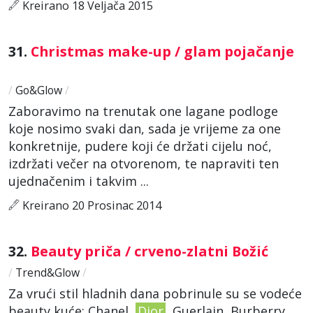
Kreirano 18 Veljača 2015
31.
Christmas make-up / glam pojačanje
/
Go&Glow
/
Zaboravimo na trenutak one lagane podloge
koje nosimo svaki dan, sada je vrijeme za one
konkretnije, pudere koji će držati cijelu noć,
izdržati večer na otvorenom, te napraviti ten
ujednačenim i takvim ...
Kreirano 20 Prosinac 2014
32.
Beauty priča / crveno-zlatni Božić
/
Trend&Glow
/
Za vrući stil hladnih dana pobrinule su se vodeće
beauty kuće: Chanel,
Dior
, Guerlain, Burberry,