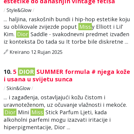
estetike do današnjih vintage fetiša
/
Style&Glow
/
... haljina, raskošnih bundi i hip-hop estetike koju
su oblikovale zvijezde poput
Miss
y Elliott i Lil’
Kim.
Dior
Saddle - svakodnevni predmet izvađen
iz konteksta Do tada su It torbe bile diskretne ...
Kreirano 12 Rujan 2025
10.
5
DIOR
SUMMER formula # njega kože
i usana u svijetu sunca
/
Skin&Glow
/
... i zagađenja, ostavljajući kožu čistom i
uravnoteženom, uz očuvanje vlažnosti i mekoće.
Dior
Mini
Miss
Stick Parfum Ljeti, kada
alkoholni parfemi mogu izazvati iritacije i
hiperpigmentacije, Dior ...