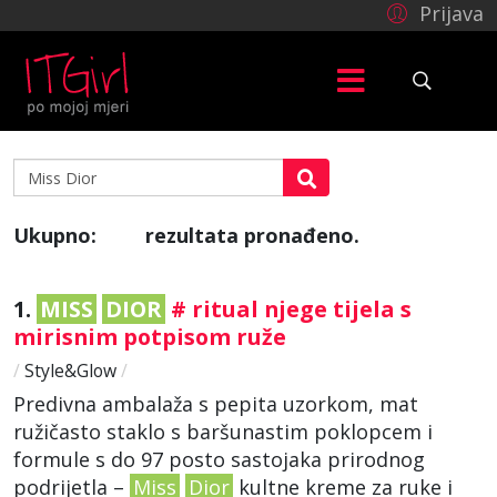
Prijava
Ukupno:
rezultata pronađeno.
33
1.
MISS
DIOR
# ritual njege tijela s
mirisnim potpisom ruže
/
Style&Glow
/
Predivna ambalaža s pepita uzorkom, mat
ružičasto staklo s baršunastim poklopcem i
formule s do 97 posto sastojaka prirodnog
podrijetla –
Miss
Dior
kultne kreme za ruke i