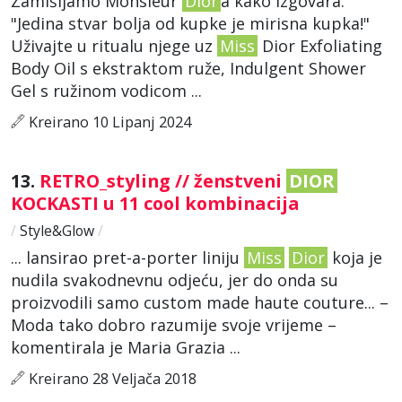
Zamišljamo Monsieur
Dior
a kako izgovara:
"Jedina stvar bolja od kupke je mirisna kupka!"
Uživajte u ritualu njege uz
Miss
Dior Exfoliating
Body Oil s ekstraktom ruže, Indulgent Shower
Gel s ružinom vodicom ...
Kreirano 10 Lipanj 2024
13.
RETRO_styling // ženstveni
DIOR
KOCKASTI u 11 cool kombinacija
/
Style&Glow
/
... lansirao pret-a-porter liniju
Miss
Dior
koja je
nudila svakodnevnu odjeću, jer do onda su
proizvodili samo custom made haute couture... –
Moda tako dobro razumije svoje vrijeme –
komentirala je Maria Grazia ...
Kreirano 28 Veljača 2018