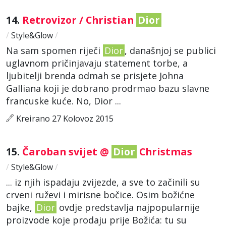
14.
Retrovizor / Christian
Dior
/
Style&Glow
/
Na sam spomen riječi
Dior
, današnjoj se publici
uglavnom pričinjavaju statement torbe, a
ljubitelji brenda odmah se prisjete Johna
Galliana koji je dobrano prodrmao bazu slavne
francuske kuće. No, Dior ...
Kreirano 27 Kolovoz 2015
15.
Čaroban svijet @
Dior
Christmas
/
Style&Glow
/
... iz njih ispadaju zvijezde, a sve to začinili su
crveni ruževi i mirisne bočice. Osim božićne
bajke,
Dior
ovdje predstavlja najpopularnije
proizvode koje prodaju prije Božića: tu su