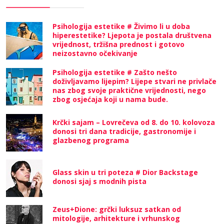
Psihologija estetike # Živimo li u doba
hiperestetike? Ljepota je postala društvena
vrijednost, tržišna prednost i gotovo
neizostavno očekivanje
Psihologija estetike # Zašto nešto
doživljavamo lijepim? Lijepe stvari ne privlače
nas zbog svoje praktične vrijednosti, nego
zbog osjećaja koji u nama bude.
Krčki sajam – Lovrečeva od 8. do 10. kolovoza
donosi tri dana tradicije, gastronomije i
glazbenog programa
Glass skin u tri poteza # Dior Backstage
donosi sjaj s modnih pista
Zeus+Dione: grčki luksuz satkan od
mitologije, arhitekture i vrhunskog