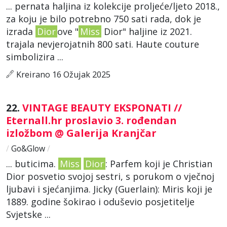
... pernata haljina iz kolekcije proljeće/ljeto 2018.,
za koju je bilo potrebno 750 sati rada, dok je
izrada
Dior
ove "
Miss
Dior" haljine iz 2021.
trajala nevjerojatnih 800 sati. Haute couture
simbolizira ...
Kreirano 16 Ožujak 2025
22.
VINTAGE BEAUTY EKSPONATI //
Eternall.hr proslavio 3. rođendan
izložbom @ Galerija Kranjčar
/
Go&Glow
/
... buticima.
Miss
Dior
: Parfem koji je Christian
Dior posvetio svojoj sestri, s porukom o vječnoj
ljubavi i sjećanjima. Jicky (Guerlain): Miris koji je
1889. godine šokirao i oduševio posjetitelje
Svjetske ...