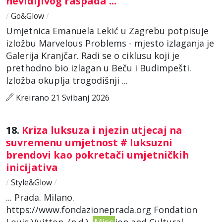
nevidljivog raspada ...
/
Go&Glow
/
Umjetnica Emanuela Lekić u Zagrebu potpisuje
izložbu Marvelous Problems - mjesto izlaganja je
Galerija Kranjčar. Radi se o ciklusu koji je
prethodno bio izlagan u Beču i Budimpešti.
Izložba okuplja trogodišnji ...
Kreirano 21 Svibanj 2026
18.
Kriza luksuza i njezin utjecaj na
suvremenu umjetnost # luksuzni
brendovi kao pokretači umjetničkih
inicijativa
/
Style&Glow
/
... Prada. Milano.
https://www.fondazioneprada.org Fondation
Louis Vuitton. (n.d.).
Miss
ion and Cultural