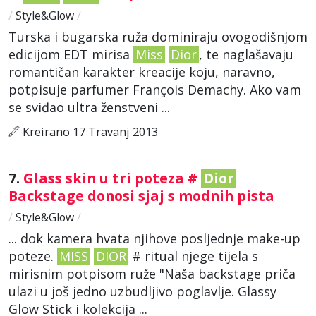
/
Style&Glow
/
Turska i bugarska ruža dominiraju ovogodišnjom
edicijom EDT mirisa
Miss
Dior
, te naglašavaju
romantičan karakter kreacije koju, naravno,
potpisuje parfumer François Demachy. Ako vam
se sviđao ultra ženstveni ...
Kreirano 17 Travanj 2013
7.
Glass skin u tri poteza #
Dior
Backstage donosi sjaj s modnih pista
/
Style&Glow
/
... dok kamera hvata njihove posljednje make-up
poteze.
MISS
DIOR
# ritual njege tijela s
mirisnim potpisom ruže "Naša backstage priča
ulazi u još jedno uzbudljivo poglavlje. Glassy
Glow Stick i kolekcija ...