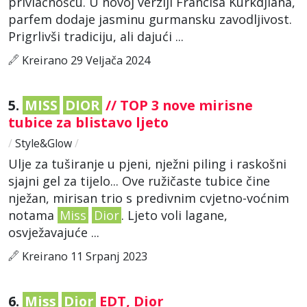
privlačnošću. U novoj verziji Francisa Kurkdjiana,
parfem dodaje jasminu gurmansku zavodljivost.
Prigrlivši tradiciju, ali dajući ...
Kreirano 29 Veljača 2024
5.
MISS
DIOR
// TOP 3 nove mirisne
tubice za blistavo ljeto
/
Style&Glow
/
Ulje za tuširanje u pjeni, nježni piling i raskošni
sjajni gel za tijelo... Ove ružičaste tubice čine
nježan, mirisan trio s predivnim cvjetno-voćnim
notama
Miss
Dior
. Ljeto voli lagane,
osvježavajuće ...
Kreirano 11 Srpanj 2023
6.
Miss
Dior
EDT, Dior