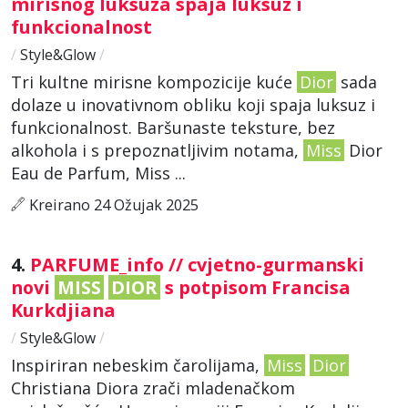
mirisnog luksuza spaja luksuz i
funkcionalnost
/
Style&Glow
/
Tri kultne mirisne kompozicije kuće
Dior
sada
dolaze u inovativnom obliku koji spaja luksuz i
funkcionalnost. Baršunaste teksture, bez
alkohola i s prepoznatljivim notama,
Miss
Dior
Eau de Parfum, Miss ...
Kreirano 24 Ožujak 2025
4.
PARFUME_info // cvjetno-gurmanski
novi
MISS
DIOR
s potpisom Francisa
Kurkdjiana
/
Style&Glow
/
Inspiriran nebeskim čarolijama,
Miss
Dior
Christiana Diora zrači mladenačkom