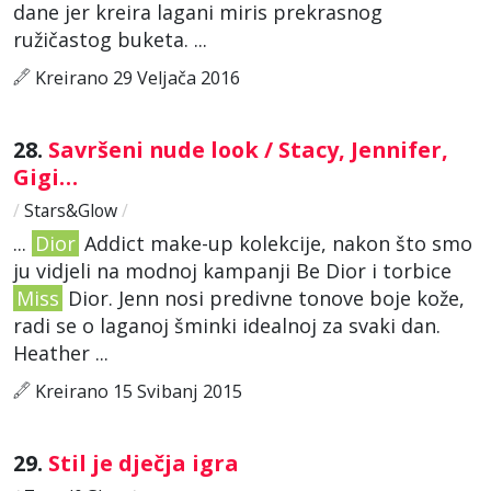
dane jer kreira lagani miris prekrasnog
ružičastog buketa. ...
Kreirano 29 Veljača 2016
28.
Savršeni nude look / Stacy, Jennifer,
Gigi…
/
Stars&Glow
/
...
Dior
Addict make-up kolekcije, nakon što smo
ju vidjeli na modnoj kampanji Be Dior i torbice
Miss
Dior. Jenn nosi predivne tonove boje kože,
radi se o laganoj šminki idealnoj za svaki dan.
Heather ...
Kreirano 15 Svibanj 2015
29.
Stil je dječja igra