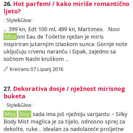
26.
Hot parfemi / kako miriše romantično
ljeto?
/
Style&Glow
/
... 399 kn, Edt 100 ml, 499 kn, Martimex. Novi
Miss
oni Eau de Toilette nježan je miris
inspiriran jutarnjim izlaskom sunca. Gornje note
uključuju crvenu naranču i šipak, zajedno sa
sočnom Nashi kruškom ...
Kreirano 07 Lipanj 2016
27.
Dekorativa dosje / nježnost mirisnog
buketa
/
Style&Glow
/
Miss
Dior
sada ima još nježniju varijantu – Silky
Body Mist maglica je za tijelo, odnosno sprej za
dekolte, ruke… idealan za nadolazeće proljetne