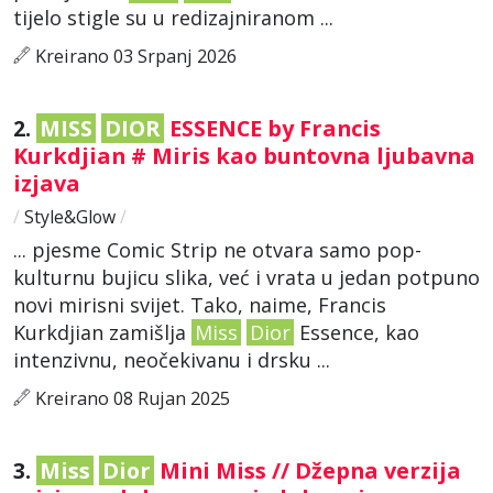
tijelo stigle su u redizajniranom ...
Kreirano 03 Srpanj 2026
2.
MISS
DIOR
ESSENCE by Francis
Kurkdjian # Miris kao buntovna ljubavna
izjava
/
Style&Glow
/
... pjesme Comic Strip ne otvara samo pop-
kulturnu bujicu slika, već i vrata u jedan potpuno
novi mirisni svijet. Tako, naime, Francis
Kurkdjian zamišlja
Miss
Dior
Essence, kao
intenzivnu, neočekivanu i drsku ...
Kreirano 08 Rujan 2025
3.
Miss
Dior
Mini Miss // Džepna verzija