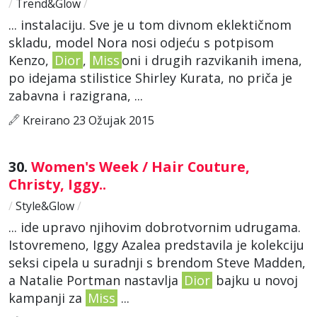
/
Trend&Glow
/
... instalaciju. Sve je u tom divnom eklektičnom
skladu, model Nora nosi odjeću s potpisom
Kenzo,
Dior
,
Miss
oni i drugih razvikanih imena,
po idejama stilistice Shirley Kurata, no priča je
zabavna i razigrana, ...
Kreirano 23 Ožujak 2015
30.
Women's Week / Hair Couture,
Christy, Iggy..
/
Style&Glow
/
... ide upravo njihovim dobrotvornim udrugama.
Istovremeno, Iggy Azalea predstavila je kolekciju
seksi cipela u suradnji s brendom Steve Madden,
a Natalie Portman nastavlja
Dior
bajku u novoj
kampanji za
Miss
...