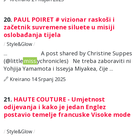
20.
PAUL POIRET # vizionar raskoši i
začetnik suvremene siluete u misiji
oslobađanja tijela
/
Style&Glow
/
... A post shared by Christine Suppes
(@little
miss
ychronicles) Ne treba zaboraviti ni
Yohjija Yamamota i Isseyja Miyakea, čije ...
Kreirano 14 Srpanj 2025
21.
HAUTE COUTURE - Umjetnost
odijevanja i kako je jedan Englez
postavio temelje francuske Visoke mode
/
Style&Glow
/