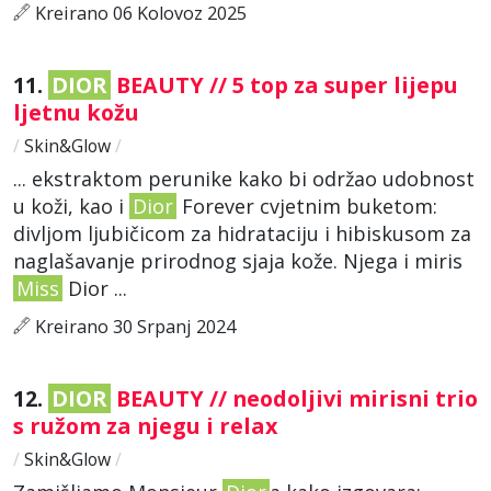
Kreirano 06 Kolovoz 2025
11.
DIOR
BEAUTY // 5 top za super lijepu
ljetnu kožu
/
Skin&Glow
/
... ekstraktom perunike kako bi održao udobnost
u koži, kao i
Dior
Forever cvjetnim buketom:
divljom ljubičicom za hidrataciju i hibiskusom za
naglašavanje prirodnog sjaja kože. Njega i miris
Miss
Dior ...
Kreirano 30 Srpanj 2024
12.
DIOR
BEAUTY // neodoljivi mirisni trio
s ružom za njegu i relax
/
Skin&Glow
/