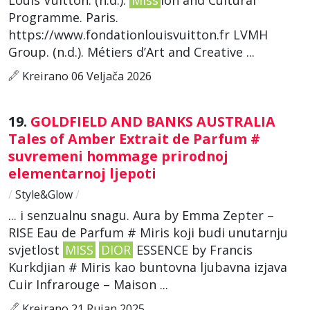
Programme. Paris.
https://www.fondationlouisvuitton.fr LVMH
Group. (n.d.). Métiers d’Art and Creative ...
Kreirano 06 Veljača 2026
19.
GOLDFIELD AND BANKS AUSTRALIA
Tales of Amber Extrait de Parfum #
suvremeni hommage prirodnoj
elementarnoj ljepoti
/
Style&Glow
/
... i senzualnu snagu. Aura by Emma Zepter –
RISE Eau de Parfum # Miris koji budi unutarnju
svjetlost
MISS
DIOR
ESSENCE by Francis
Kurkdjian # Miris kao buntovna ljubavna izjava
Cuir Infrarouge – Maison ...
Kreirano 21 Rujan 2025