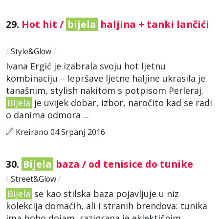
29.
Hot hit /
bijela
haljina + tanki lančići
/
Style&Glow
/
Ivana Ergić je izabrala svoju hot ljetnu
kombinaciju – lepršave ljetne haljine ukrasila je
tanašnim, stylish nakitom s potpisom Perleraj.
Bijela
je uvijek dobar, izbor, naročito kad se radi
o danima odmora ...
Kreirano 04 Srpanj 2016
30.
Bijela
baza / od tenisice do tunike
/
Street&Glow
/
Bijela
se kao stilska baza pojavljuje u niz
kolekcija domaćih, ali i stranih brendova: tunika
ima boho dojam, razigrana je eklektičnim