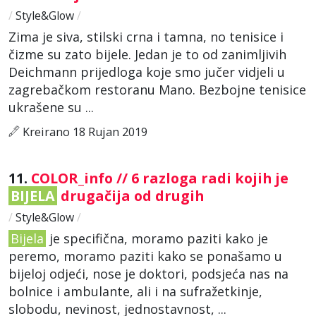
/
Style&Glow
/
Zima je siva, stilski crna i tamna, no tenisice i
čizme su zato bijele. Jedan je to od zanimljivih
Deichmann prijedloga koje smo jučer vidjeli u
zagrebačkom restoranu Mano. Bezbojne tenisice
ukrašene su ...
Kreirano 18 Rujan 2019
11.
COLOR_info // 6 razloga radi kojih je
BIJELA
drugačija od drugih
/
Style&Glow
/
Bijela
je specifična, moramo paziti kako je
peremo, moramo paziti kako se ponašamo u
bijeloj odjeći, nose je doktori, podsjeća nas na
bolnice i ambulante, ali i na sufražetkinje,
slobodu, nevinost, jednostavnost, ...