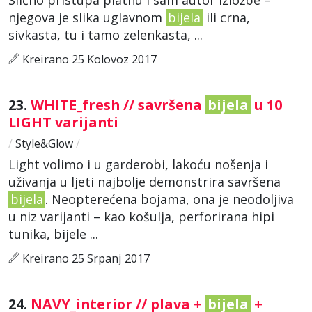
njegova je slika uglavnom
bijela
ili crna,
sivkasta, tu i tamo zelenkasta, ...
Kreirano 25 Kolovoz 2017
23.
WHITE_fresh // savršena
bijela
u 10
LIGHT varijanti
/
Style&Glow
/
Light volimo i u garderobi, lakoću nošenja i
uživanja u ljeti najbolje demonstrira savršena
bijela
. Neopterećena bojama, ona je neodoljiva
u niz varijanti – kao košulja, perforirana hipi
tunika, bijele ...
Kreirano 25 Srpanj 2017
24.
NAVY_interior // plava +
bijela
+