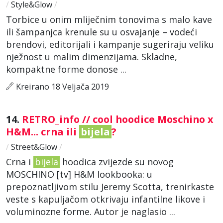
/
Style&Glow
/
Torbice u onim mliječnim tonovima s malo kave
ili šampanjca krenule su u osvajanje – vodeći
brendovi, editorijali i kampanje sugeriraju veliku
nježnost u malim dimenzijama. Skladne,
kompaktne forme donose ...
Kreirano 18 Veljača 2019
14.
RETRO_info // cool hoodice Moschino x
H&M... crna ili
bijela
?
/
Street&Glow
/
Crna i
bijela
hoodica zvijezde su novog
MOSCHINO [tv] H&M lookbooka: u
prepoznatljivom stilu Jeremy Scotta, trenirkaste
veste s kapuljačom otkrivaju infantilne likove i
voluminozne forme. Autor je naglasio ...