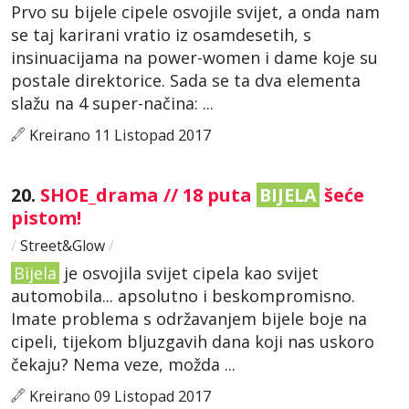
Prvo su bijele cipele osvojile svijet, a onda nam
se taj karirani vratio iz osamdesetih, s
insinuacijama na power-women i dame koje su
postale direktorice. Sada se ta dva elementa
slažu na 4 super-načina: ...
Kreirano 11 Listopad 2017
20.
SHOE_drama // 18 puta
BIJELA
šeće
pistom!
/
Street&Glow
/
Bijela
je osvojila svijet cipela kao svijet
automobila... apsolutno i beskompromisno.
Imate problema s održavanjem bijele boje na
cipeli, tijekom bljuzgavih dana koji nas uskoro
čekaju? Nema veze, možda ...
Kreirano 09 Listopad 2017