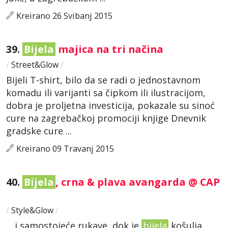
Kreirano 26 Svibanj 2015
39.
Bijela
majica na tri načina
/
Street&Glow
/
Bijeli T-shirt, bilo da se radi o jednostavnom
komadu ili varijanti sa čipkom ili ilustracijom,
dobra je proljetna investicija, pokazale su sinoć
cure na zagrebačkoj promociji knjige Dnevnik
gradske cure ...
Kreirano 09 Travanj 2015
40.
Bijela
, crna & plava avangarda @ CAP
/
Style&Glow
/
... i samostojeće rukave, dok je
bijela
košulja