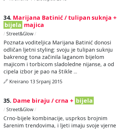
34.
Marijana Batinić / tulipan suknja +
bijela
majica
/
Street&Glow
/
Poznata voditeljica Marijana Batinić donosi
odličan ljetni styling: svoju je tulipan suknju
bakrenog tona začinila laganom bijelom
majicom i torbicom sladoledne nijanse, a od
cipela izbor je pao na štikle ...
Kreirano 13 Srpanj 2015
35.
Dame biraju / crna +
bijela
/
Street&Glow
/
Crno-bijele kombinacije, usprkos brojnim
šarenim trendovima, i ljeti imaju svoje vjerne