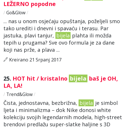
LEŽERNO popodne
/
Go&Glow
/
... nas u onom osjećaju opuštanja, poželjeli smo
tako urediti i dnevni i spavaću i terasu. Par
jastuka, plavi tanjur,
bijela
plahta ili možda
tepih u prugama? Sve ovo formula je za dane
koji nas prže, a plava ...
Kreirano 21 Srpanj 2017
25.
HOT hit / kristalno
bijela
baš je OH,
LA, LA!
/
Trend&Glow
/
Čista, jednostavna, bezbrižna,
bijela
je simbol
ljeta i minimalizma – dok Nike donosi white
kolekciju svojih legendarnih modela, high-street
brendovi predlažu super-slatke haljine s 3D