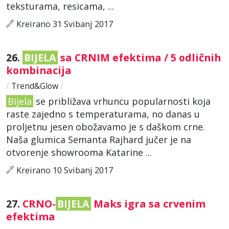
teksturama, resicama, ...
Kreirano 31 Svibanj 2017
26.
BIJELA
sa CRNIM efektima / 5 odličnih
kombinacija
/
Trend&Glow
/
Bijela
se približava vrhuncu popularnosti koja
raste zajedno s temperaturama, no danas u
proljetnu jesen obožavamo je s daškom crne.
Naša glumica Semanta Rajhard jučer je na
otvorenje showrooma Katarine ...
Kreirano 10 Svibanj 2017
27.
CRNO-
BIJELA
Maks igra sa crvenim
efektima