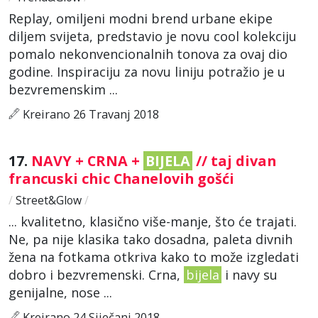
Replay, omiljeni modni brend urbane ekipe
diljem svijeta, predstavio je novu cool kolekciju
pomalo nekonvencionalnih tonova za ovaj dio
godine. Inspiraciju za novu liniju potražio je u
bezvremenskim ...
Kreirano 26 Travanj 2018
17.
NAVY + CRNA +
BIJELA
// taj divan
francuski chic Chanelovih gošći
/
Street&Glow
/
... kvalitetno, klasično više-manje, što će trajati.
Ne, pa nije klasika tako dosadna, paleta divnih
žena na fotkama otkriva kako to može izgledati
dobro i bezvremenski. Crna,
bijela
i navy su
genijalne, nose ...
Kreirano 24 Siječanj 2018