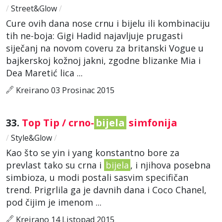
/
Street&Glow
/
Cure ovih dana nose crnu i bijelu ili kombinaciju
tih ne-boja: Gigi Hadid najavljuje prugasti
siječanj na novom coveru za britanski Vogue u
bajkerskoj kožnoj jakni, zgodne blizanke Mia i
Dea Maretić lica ...
Kreirano 03 Prosinac 2015
33.
Top Tip / crno-
bijela
simfonija
/
Style&Glow
/
Kao što se yin i yang konstantno bore za
prevlast tako su crna i
bijela
, i njihova posebna
simbioza, u modi postali sasvim specifičan
trend. Prigrlila ga je davnih dana i Coco Chanel,
pod čijim je imenom ...
Kreirano 14 Listopad 2015