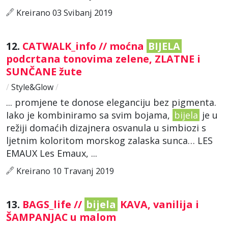
Kreirano 03 Svibanj 2019
12.
CATWALK_info // moćna
BIJELA
podcrtana tonovima zelene, ZLATNE i
SUNČANE žute
/
Style&Glow
/
... promjene te donose eleganciju bez pigmenta.
Iako je kombiniramo sa svim bojama,
bijela
je u
režiji domaćih dizajnera osvanula u simbiozi s
ljetnim koloritom morskog zalaska sunca… LES
EMAUX Les Emaux, ...
Kreirano 10 Travanj 2019
13.
BAGS_life //
bijela
KAVA, vanilija i
ŠAMPANJAC u malom