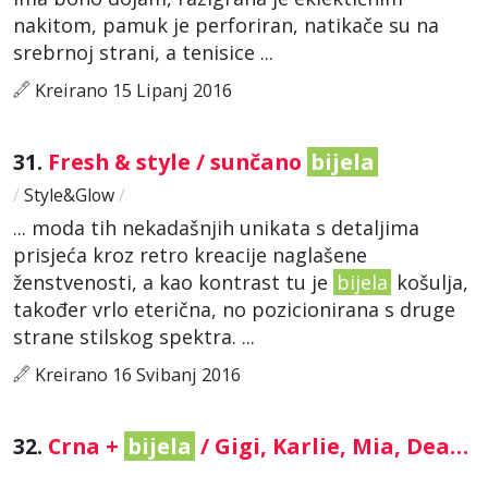
nakitom, pamuk je perforiran, natikače su na
srebrnoj strani, a tenisice ...
Kreirano 15 Lipanj 2016
31.
Fresh & style / sunčano
bijela
/
Style&Glow
/
... moda tih nekadašnjih unikata s detaljima
prisjeća kroz retro kreacije naglašene
ženstvenosti, a kao kontrast tu je
bijela
košulja,
također vrlo eterična, no pozicionirana s druge
strane stilskog spektra. ...
Kreirano 16 Svibanj 2016
32.
Crna +
bijela
/ Gigi, Karlie, Mia, Dea…