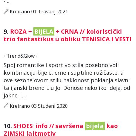
- ...
Kreirano 01 Travanj 2021
9.
ROZA +
BIJELA
+ CRNA // koloristički
trio fantastikus u obliku TENISICA I VESTI
/
Trend&Glow
/
Spoj romantike i sportivo stila posebno voli
kombinaciju bijele, crne i suptilne ružičaste, a
ove sezone ovom stilu naklonost poklanja slavni
talijanski brend Liu Jo. Donose nekoliko ideja, od
jakne i ...
Kreirano 03 Studeni 2020
10.
SHOES_info // savršena
bijela
kao
ZIMSKI lajtmotiv