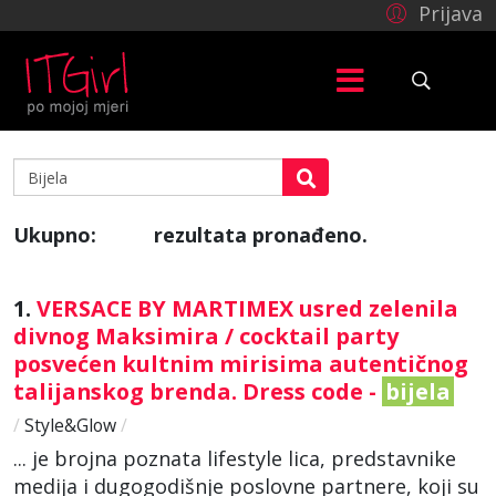
Prijava
Ukupno:
rezultata pronađeno.
784
1.
VERSACE BY MARTIMEX usred zelenila
divnog Maksimira / cocktail party
posvećen kultnim mirisima autentičnog
talijanskog brenda. Dress code -
bijela
/
Style&Glow
/
... je brojna poznata lifestyle lica, predstavnike
medija i dugogodišnje poslovne partnere, koji su