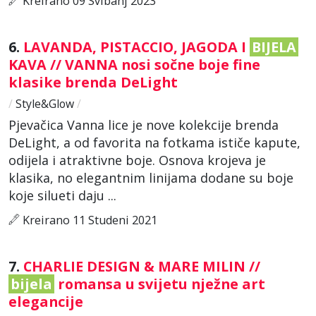
Kreirano 09 Svibanj 2023
6.
LAVANDA, PISTACCIO, JAGODA I
BIJELA
KAVA // VANNA nosi sočne boje fine
klasike brenda DeLight
/
Style&Glow
/
Pjevačica Vanna lice je nove kolekcije brenda
DeLight, a od favorita na fotkama ističe kapute,
odijela i atraktivne boje. Osnova krojeva je
klasika, no elegantnim linijama dodane su boje
koje silueti daju ...
Kreirano 11 Studeni 2021
7.
CHARLIE DESIGN & MARE MILIN //
bijela
romansa u svijetu nježne art
elegancije