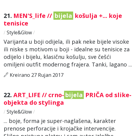
21.
MEN'S_life //
bijela
košulja +... koje
tenisice
/
Style&Glow
/
Varijanta u boji odijela, ili pak neke bijele visoke
ili niske s motivom u boji - idealne su tenisice za
odijelo i bijelu, klasičnu košulju, sve češći
omiljeni outfit modernog frajera. Tanki, lagano ...
Kreirano 27 Rujan 2017
22.
ART_LIFE // crno-
bijela
PRIČA od slike-
objekta do stylinga
/
Style&Glow
/
... boje, forma je super-naglašena, karakter
prenose perforacije i krojačke intervencije.
Slično pristupa platnu i sam autor izložbe –