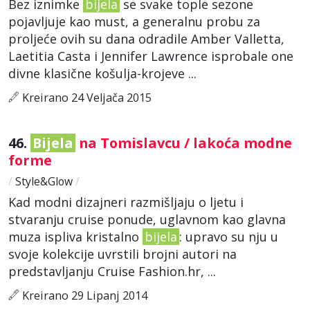
Bez iznimke
bijela
se svake tople sezone
pojavljuje kao must, a generalnu probu za
proljeće ovih su dana odradile Amber Valletta,
Laetitia Casta i Jennifer Lawrence isprobale one
divne klasične košulja-krojeve ...
Kreirano 24 Veljača 2015
46.
Bijela
na Tomislavcu / lakoća modne
forme
/
Style&Glow
/
Kad modni dizajneri razmišljaju o ljetu i
stvaranju cruise ponude, uglavnom kao glavna
muza ispliva kristalno
bijela
: upravo su nju u
svoje kolekcije uvrstili brojni autori na
predstavljanju Cruise Fashion.hr, ...
Kreirano 29 Lipanj 2014