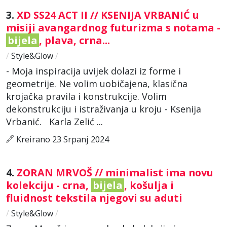
3.
XD SS24 ACT II // KSENIJA VRBANIĆ u
misiji avangardnog futurizma s notama -
bijela
, plava, crna...
/
Style&Glow
/
- Moja inspiracija uvijek dolazi iz forme i
geometrije. Ne volim uobičajena, klasična
krojačka pravila i konstrukcije. Volim
dekonstrukciju i istraživanja u kroju - Ksenija
Vrbanić. Karla Zelić ...
Kreirano 23 Srpanj 2024
4.
ZORAN MRVOŠ // minimalist ima novu
kolekciju - crna,
bijela
, košulja i
fluidnost tekstila njegovi su aduti
/
Style&Glow
/