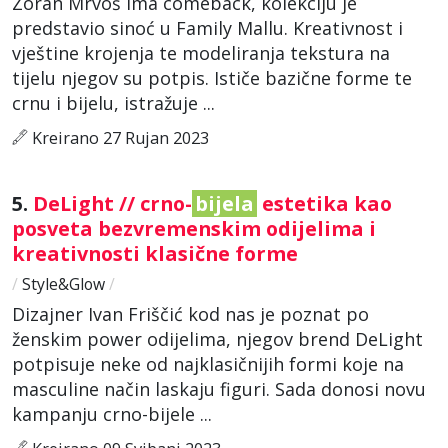
Zoran Mrvoš ima comeback, kolekciju je
predstavio sinoć u Family Mallu. Kreativnost i
vještine krojenja te modeliranja tekstura na
tijelu njegov su potpis. Ističe bazične forme te
crnu i bijelu, istražuje ...
Kreirano 27 Rujan 2023
5.
DeLight // crno-
bijela
estetika kao
posveta bezvremenskim odijelima i
kreativnosti klasične forme
/
Style&Glow
/
Dizajner Ivan Friščić kod nas je poznat po
ženskim power odijelima, njegov brend DeLight
potpisuje neke od najklasičnijih formi koje na
masculine način laskaju figuri. Sada donosi novu
kampanju crno-bijele ...