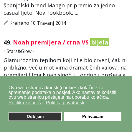
španjolski brend Mango pripremio za jedno
casual ljeto! Novi lookbook, ...
Kreirano 10 Travanj 2014
49.
Noah premijera / crna VS
bijela
/
Stars&Glow
/
Glamuroznim tepihom koji nije bio crveni, čak ni
približno, već u motivima dramatičnih valova, na
premijeri filma Noah sinoć u Londonu prošetala
je prekrasna Jennifer Connelly u jednako
Ova web stranica koristi (cookies) kolačiće za
dinaničnoj kreaciji ...
spremanje podataka o posjeti. Ako nastavite koristiti
ovu web stranicu pristajete na uporabu kolačića.
Kreirano 01 Travanj 2014
Politika kolačića
Politika privatnosti
Odbijam
Prihvaćam
50.
Crvena, crna &
bijela
na NY pisti
/
Trend&Glow
/