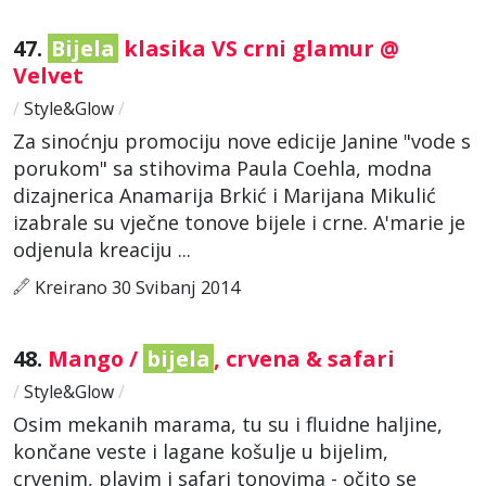
47.
Bijela
klasika VS crni glamur @
Velvet
/
Style&Glow
/
Za sinoćnju promociju nove edicije Janine "vode s
porukom" sa stihovima Paula Coehla, modna
dizajnerica Anamarija Brkić i Marijana Mikulić
izabrale su vječne tonove bijele i crne. A'marie je
odjenula kreaciju ...
Kreirano 30 Svibanj 2014
48.
Mango /
bijela
, crvena & safari
/
Style&Glow
/
Osim mekanih marama, tu su i fluidne haljine,
končane veste i lagane košulje u bijelim,
crvenim, plavim i safari tonovima - očito se