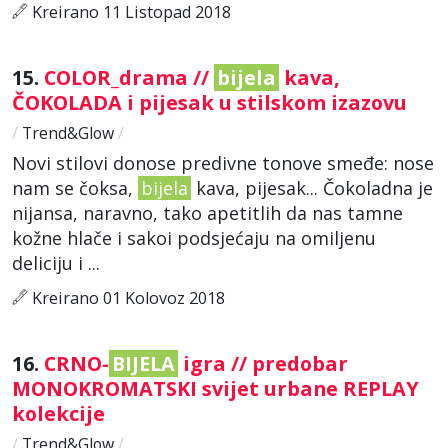
Kreirano 11 Listopad 2018
15.
COLOR_drama //
bijela
kava,
ČOKOLADA i pijesak u stilskom izazovu
/
Trend&Glow
/
Novi stilovi donose predivne tonove smeđe: nose
nam se čoksa,
bijela
kava, pijesak... Čokoladna je
nijansa, naravno, tako apetitlih da nas tamne
kožne hlače i sakoi podsjećaju na omiljenu
deliciju i ...
Kreirano 01 Kolovoz 2018
16.
CRNO-
BIJELA
igra // predobar
MONOKROMATSKI svijet urbane REPLAY
kolekcije
/
Trend&Glow
/