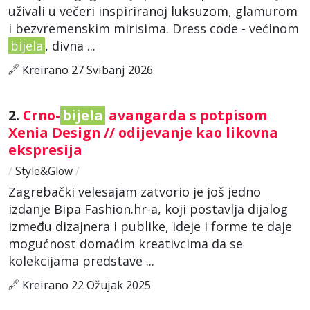
uživali u večeri inspiriranoj luksuzom, glamurom
i bezvremenskim mirisima. Dress code - većinom
bijela
, divna ...
Kreirano 27 Svibanj 2026
2.
Crno-
bijela
avangarda s potpisom
Xenia Design // odijevanje kao likovna
ekspresija
/
Style&Glow
/
Zagrebački velesajam zatvorio je još jedno
izdanje Bipa Fashion.hr-a, koji postavlja dijalog
između dizajnera i publike, ideje i forme te daje
mogućnost domaćim kreativcima da se
kolekcijama predstave ...
Kreirano 22 Ožujak 2025