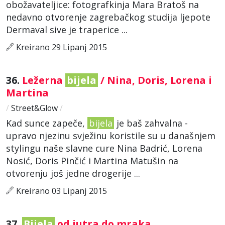
obožavateljice: fotografkinja Mara Bratoš na
nedavno otvorenje zagrebačkog studija ljepote
Dermaval sive je traperice ...
Kreirano 29 Lipanj 2015
36.
Ležerna
bijela
/ Nina, Doris, Lorena i
Martina
/
Street&Glow
/
Kad sunce zapeče,
bijela
je baš zahvalna -
upravo njezinu svježinu koristile su u današnjem
stylingu naše slavne cure Nina Badrić, Lorena
Nosić, Doris Pinčić i Martina Matušin na
otvorenju još jedne drogerije ...
Kreirano 03 Lipanj 2015
37.
Bijela
od jutra do mraka