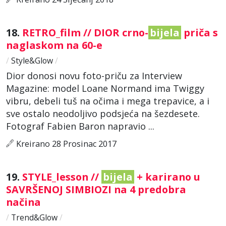
18.
RETRO_film // DIOR crno-
bijela
priča s
naglaskom na 60-e
/
Style&Glow
/
Dior donosi novu foto-priču za Interview
Magazine: model Loane Normand ima Twiggy
vibru, debeli tuš na očima i mega trepavice, a i
sve ostalo neodoljivo podsjeća na šezdesete.
Fotograf Fabien Baron napravio ...
Kreirano 28 Prosinac 2017
19.
STYLE_lesson //
bijela
+ karirano u
SAVRŠENOJ SIMBIOZI na 4 predobra
načina
/
Trend&Glow
/