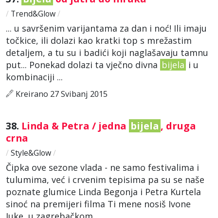
/
Trend&Glow
/
... u savršenim varijantama za dan i noć! Ili imaju
točkice, ili dolazi kao kratki top s mrežastim
detaljem, a tu su i badići koji naglašavaju tamnu
put... Ponekad dolazi ta vječno divna
bijela
i u
kombinaciji ...
Kreirano 27 Svibanj 2015
38.
Linda & Petra / jedna
bijela
, druga
crna
/
Style&Glow
/
Čipka ove sezone vlada - ne samo festivalima i
tulumima, već i crvenim tepisima pa su se naše
poznate glumice Linda Begonja i Petra Kurtela
sinoć na premijeri filma Ti mene nosiš Ivone
Juke, u zagrebačkom ...