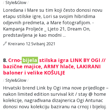
/
Style&Glow
/
Loredana i Mare su tim koji često donosi novu
etapu stilske igre, Lori sa svojim hibridima
odjevnih predmeta, a Mare fotografijom. -
Kampanja Proljeće _ Ljeto 21, Dream On,
predstavljena je kao modni ...
Kreirano 12 Svibanj 2021
8.
Crno-
bijela
stilska igra LINK BY OGI //
bazične majice, ARMY hlače, LAKIRANI
baloner i velike KOŠULJE
/
Style&Glow
/
Hrvatski brend Link by Ogi ima nove prijedloge –
nakon limited edition survival kit / stay @ home
kolekcije, nagrađivana dizajnerica Ogi Antunac
donosi novu kolekciju baziranu na crnoj i bijeloj.